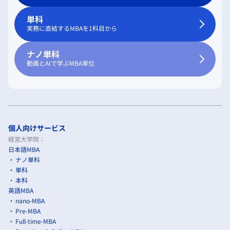
単科
実務に直結するMBAを1科目から
ナノ単科
動画とAIで学ぶMBA単位
個人向けサービス
経営大学院：
日本語MBA
ナノ単科
単科
本科
英語MBA
nano-MBA
Pre-MBA
Full-time-MBA