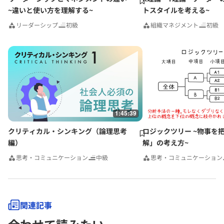
~違いと使い方を理解する~
トスタイルを考える~
リーダーシップ
初級
組織マネジメント
初級
1:45:39
クリティカル・シンキング（論理思考
ロジックツリー ~物事を
編）
解」の考え方~
思考・コミュニケーション
中級
思考・コミュニケーション
関連記事