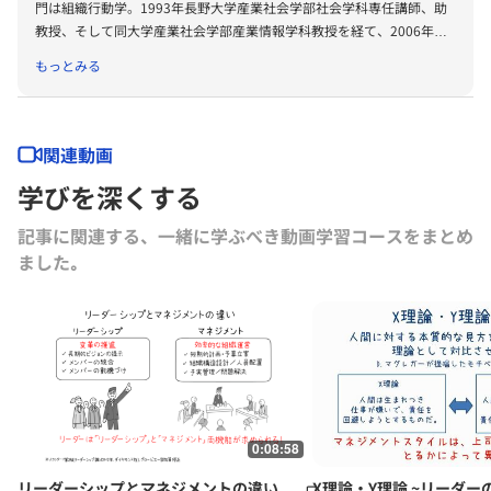
門は組織行動学。1993年長野大学産業社会学部社会学科専任講師、助
教授、そして同大学産業社会学部産業情報学科教授を経て、2006年よ
りグロービス経営大学院大学に所属。 中小企業大学校「中小企業診断
もっとみる
士養成課程」講師。 主な著作としては『イノベーション創発論 セイ
コーエプソン・機器デザインセンターの挑戦』（単著、慶應義塾大学出
版会、2008年）、『MBA 組織と人材マネジメント』（監修・著、ダ
イヤモンド社、2007年）、『組織自律力』（単著、慶應義塾大学出版
関連動画
会、2006年）、『組織マネジメント戦略』（共著、有斐閣、2005年）
学びを深くする
がある。経営情報学会会員、日本経営行動科学学会会員。
記事に関連する、一緒に学ぶべき動画学習コースをまとめ
ました｡
0:08:58
リーダーシップとマネジメントの違い
X理論・Y理論 ~リーダー