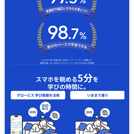
5分
スマホを眺める
を
学びの時間に｡