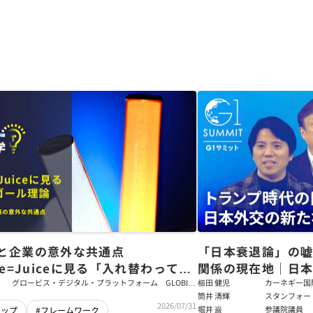
と企業の意外な共通点
「日本衰退論」の
ce=Juiceに見る「入れ替わっても
関係の現在地｜日本
ム」をつくるパス・ゴール理論
戦略【櫛田健児×
グロービス・デジタル・プラットフォーム GLOBIS
櫛田 健児
カーネギー国
学び放題 編集部・コンテンツ開発チーム
ラムディレク
筒井 清輝
スタンフォー
輝】
2026/07/31
大学アジア太
堀井 巌
参議院議員
シップ
#フレームワーク