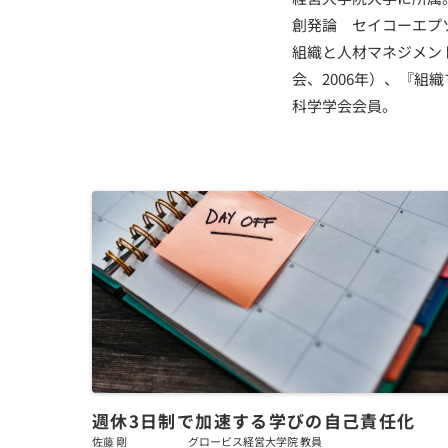
創発論 セイコーエプ
組織と人材マネジメン
会、2006年）、『組
科学学会会員。
週休3日制で加速する学びの自己責任化
佐藤 剛
グロービス経営大学院 教員