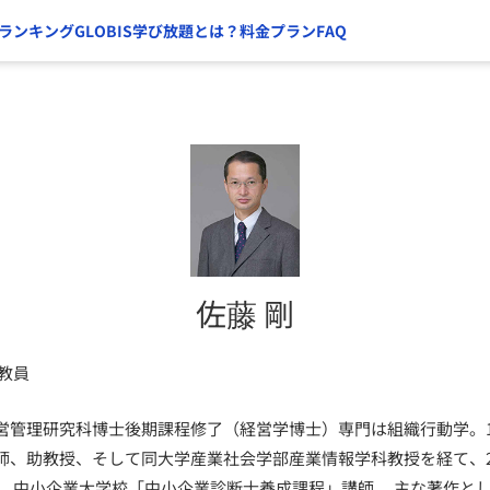
ランキング
GLOBIS学び放題とは？
料金プラン
FAQ
佐藤 剛
教員
営管理研究科博士後期課程修了（経営学博士）専門は組織行動学。1
師、助教授、そして同大学産業社会学部産業情報学科教授を経て、2
。 中小企業大学校「中小企業診断士養成課程」講師。 主な著作と