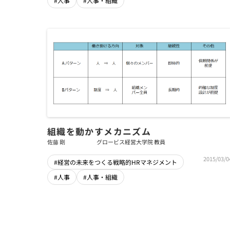
#人事
#人事・組織
組織を動かすメカニズム
佐藤 剛
グロービス経営大学院 教員
2015/03/0
#経営の未来をつくる戦略的HRマネジメント
#人事
#人事・組織