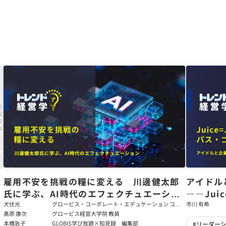
た
雇用不安を挑戦の糧に変える 川邊健太郎
アイドル
氏に学ぶ、AI時代のエフェクチュエーショ
――Jui
ン
強いチー
犬伏光
グロービス・コーポレート・エデュケーション コー
市川 有希
ポレート・ソリューション・チーム コンサルタント
髙原 康次
グロービス経営大学院 教員
本橋敦子
GLOBIS学び放題×知見録 編集部
#リーダー