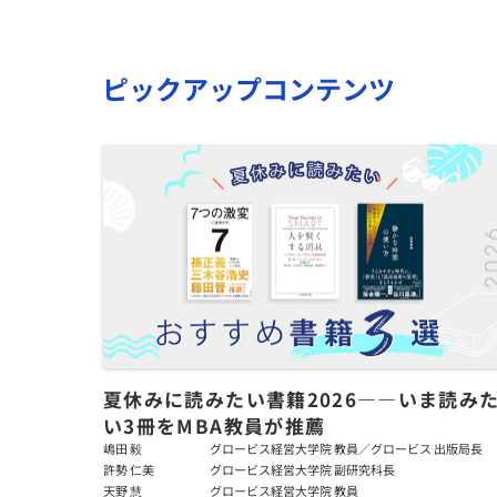
ピックアップコンテンツ
夏休みに読みたい書籍2026――いま読み
い3冊をMBA教員が推薦
嶋田 毅
グロービス経営大学院 教員／グロービス 出版局長
許勢 仁美
グロービス経営大学院 副研究科長
天野 慧
グロービス経営大学院 教員