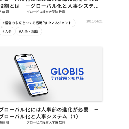
役割とは －グローバル化と人事システム
（4）
佐藤 剛
グロービス経営大学院 教員
2015/04/22
#経営の未来をつくる戦略的HRマネジメント
#人事
#人事・組織
グローバル化には人事部の進化が必要 －
グローバル化と人事システム（1）
佐藤 剛
グロービス経営大学院 教員