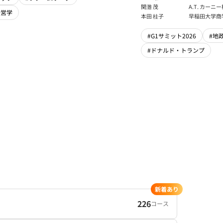
フェロー
関灘 茂
A.T. カー
経営学
本法人会長
本田 桂子
早稲田大学商
#G1サミット2026
#地
#ドナルド・トランプ
新着あり
226
コース