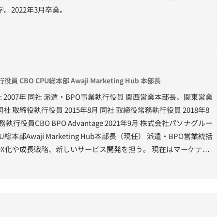
。2022年3月卒業。
BO CPU総本部 Awaji Marketing Hub 本部長
社 2007年 同社 派遣・BPO事業執行役員 関西営業本部長、関東営業
同社 取締役執行役員 2015年8月 同社 取締役常務執行役員 2018年8
行役員CBO BPO Advantage 2021年9月 株式会社パソナグルー
PU総本部Awaji Marketing Hub本部長（現任） 派遣・BPO営業統括
X化や成長戦略、新しいサービス開発を担う。 現在はマーケティ
テクノロジーや新たなソリューション活用に取り組み、「真に豊
、アバターなど新たな雇用創造による地方創生に注力する。