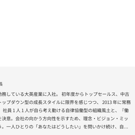
長
勤務している大英産業に入社。 初年度からトップセールス、中古
ップダウン型の成長スタイルに限界を感じつつ、 2013 年に常務
社員 1 人 1 人が自ら考え動ける自律協働型の組織風土と、『働
を決意。会社の向かう方向性を示すため、理念・ビジョン・ミッ
う。一人ひとりの「あなたはどうしたい」を問いかけ続け、自分
る取り組みなどに取り組む。 2019 年福岡証券取引所に株式上