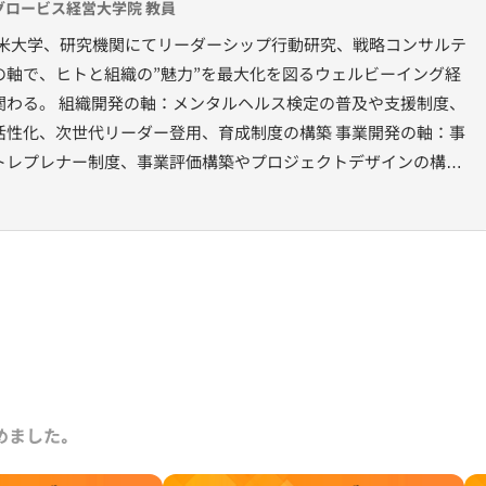
／グロービス経営大学院 教員
日米大学、研究機関にてリーダーシップ行動研究、戦略コンサルテ
の軸で、ヒトと組織の”魅力”を最大化を図るウェルビーイング経
関わる。 組織開発の軸：メンタルヘルス検定の普及や支援制度、
活性化、次世代リーダー登用、育成制度の構築 事業開発の軸：事
トレプレナー制度、事業評価構築やプロジェクトデザインの構築
代表取締役 グロービス経営大学院 専任教員
めました｡