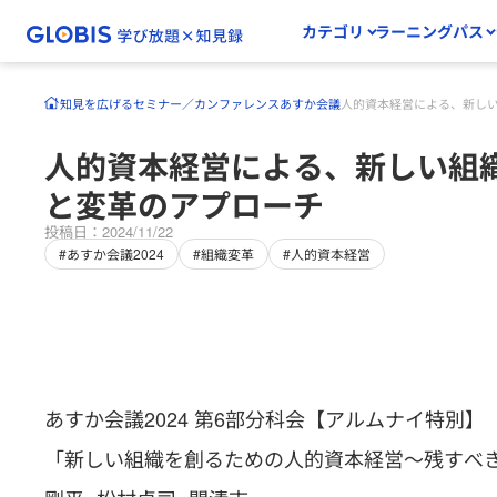
カテゴリ
ラーニングパス
知見を広げる
セミナー／カンファレンス
あすか会議
人的資本経営による、新し
人的資本経営による、新しい組
と変革のアプローチ
投稿日：2024/11/22
#あすか会議2024
#組織変革
#人的資本経営
あすか会議2024 第6部分科会【アルムナイ特別】
「新しい組織を創るための人的資本経営～残すべき