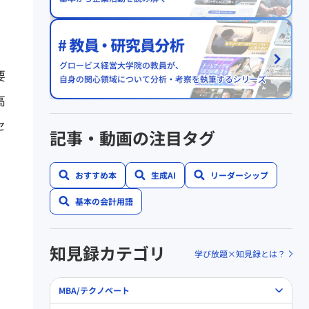
要
高
セ
記事・動画の注目タグ
おすすめ本
生成AI
リーダーシップ
基本の会計用語
知見録カテゴリ
学び放題×知見録とは？
MBA/テクノベート