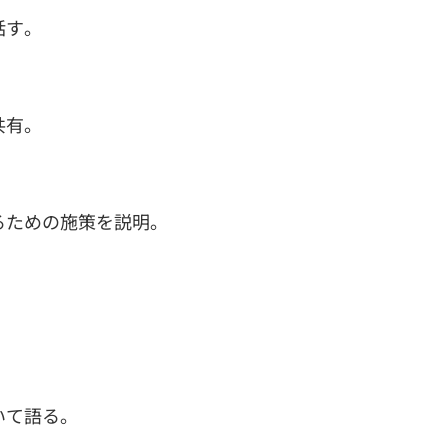
話す。
共有。
るための施策を説明。
いて語る。