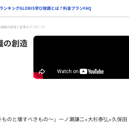
ランキング
GLOBIS学び放題とは？
料金プラン
FAQ
い組織の創造と変革のアプローチ
織の創造
ものと壊すべきもの～」一ノ瀬謙二×大杉泰弘×久保田