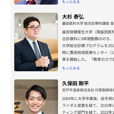
もっとみる
場。 2022 年 10 月に代
売・供給ともに NO １を獲得
大杉 泰弘
藤田医科大学 総合診療科講座 
藤田保健衛生大学（現藤田医科
合診療科に9年間勤務ののち、
大学総合診療プログラムを20
時に豊田地域医療センター（1
革を開始した。 「教育の力
が集い・総合診療の教育制度
もっとみる
にした。総合診療医は全ての
組んでいる。
久保田 剛平
志戸平温泉株式会社 代表取締役
2004年に大学卒業後、岩手
ライダル営業を経て、2010
ティング部門を経て、2022年