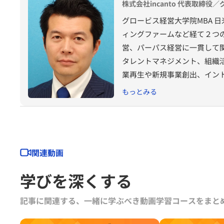
株式会社incanto 代表取締役
グロービス経営大学院MBA 
ィングファームなど経て２つ
営、パーパス経営に一貫して
タレントマネジメント、組織
業再生や新規事業創出、イン
現在、株式会社incanto 
もっとみる
関連動画
学びを深くする
記事に関連する、一緒に学ぶべき動画学習コースをまと