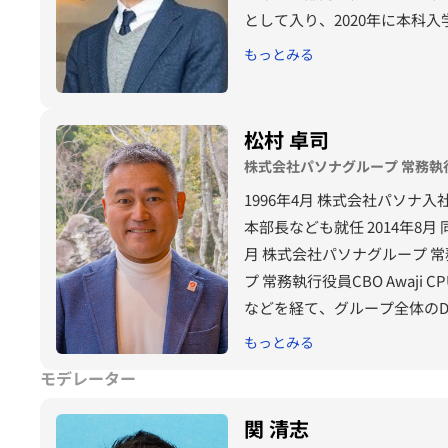
として入り、2020年に本科入学
もっとみる
松村 卓司
株式会社パソナグループ 常務執行役員 C
1996年4月 株式会社パソナ入
本部長なども就任 2014年8月 
月 株式会社パソナグループ 常務執
プ 常務執行役員CBO Awaji C
などを経て、グループ全体のD
ング部門の管掌役員として、
もっとみる
かな生き方・働き方」の実現
モデレーター
関 清志