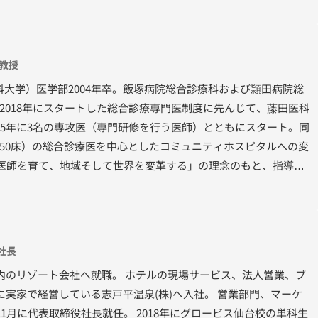
表取締役社長に就任。 2023 年度は、九州・山口全域で分譲マンション販
。
准教授
大学）医学部2004年卒。飯塚病院総合診療科および頴田病院総
2018年にスタートした総合診療専門医制度に先んじて、藤田医科
15年に3名の専攻医（専門研修を行う医師）とともにスタート。同
50床）の総合診療医を中心としたコミュニティホスピタルへの変
で医師を育て、地域そして世界を変革する」の理念のもと、指導医
教育環境が整い・病院が増え、多くの患者さんを診ることを可能
健康問題に向き合う専門医として、現在は目下の課題に日々取り
社長
県内のリゾート会社へ就職。 ホテルの現場サービス、法人営業、ブ
年に実家で経営している志戸平温泉(株)へ入社。 営業部門、マーケ
11月に代表取締役社長就任。 2018年にグロービス仙台校の単科生