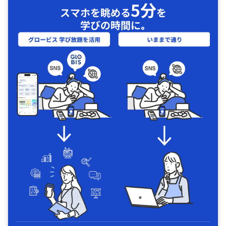
5分
スマホを眺める
を
学びの時間に｡