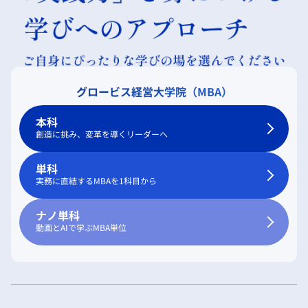
グロービス経営大学院（MBA）
本科
創造に挑み、変革を導くリーダーへ
単科
実務に直結するMBAを1科目から
ナノ単科
動画とAIで学ぶMBA単位