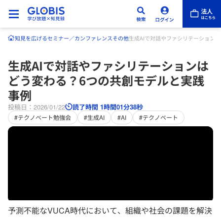
知見を広げる
セミナー／カンファレンス
その他
生成AIで対話やファシリテーション
生成AIで対話やファシリテーションは
どう変わる？6つの共創モデルと実践
事例
投稿日：2026/01/22
読了時間 1時間01分38秒
#テクノベート勉強会
#生成AI
#AI
#テクノベート
予測不能なVUCA時代において、組織や社会の課題を解決