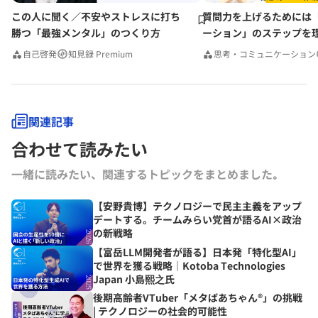
この人に聞く／不安やストレスに打ち
質問力を上げるためには
勝つ「最強メンタル」のつくり方
ーション」のステップを
みんなの相談室Premium
自己啓発
知見録 Premium
思考・コミュニケーション
関連記事
合わせて読みたい
一緒に読みたい、関連するトピックをまとめました｡
【安野貴博】テクノロジーで民主主義をアップ
デートする。チームみらい党首が語るAI×政治
の新戦略
【富岳LLM開発者が語る】日本発「特化型AI」
で世界を獲る戦略｜Kotoba Technologies
Japan 小島熙之氏
後期高齢者VTuber「メタばあちゃん®」の挑戦
| テクノロジーの社会的可能性