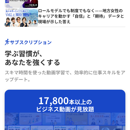
ロールモデルでも制度でもなく——地方女性の
キャリアを動かす「自信」と「期待」 データと
現場が示した答え
サブスクリプション
学ぶ習慣が､
あなたを強くする
スキマ時間を使った動画学習で、効率的に仕事スキルをア
ップデート。
17,800
本以上の
ビジネス動画が見放題