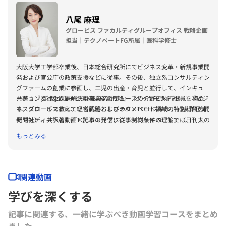
八尾 麻理
グロービス ファカルティグループオフィス 戦略企画
担当｜テクノベートFG所属｜医科学修士
大阪大学工学部卒業後、日本総合研究所にてビジネス変革・新規事業開
発および官公庁の政策支援などに従事。その後、独立系コンサルティン
グファームの創業に参画し、二児の出産・育児と並行して、インキュベ
ーションと社会課題解決型事業プロデュースの分野で執行役員を務め
共著：『[新版]グロービスMBA経営戦略』（ダイヤモンド社）、『ビジ
る。グロービスでは、経営戦略およびテクノベート領域の特別科目の開
ネススクールで教えている武器としてのAI×TECHスキル』（東洋経済
発やメディアへの動画・記事の発信に従事。プライベートでは、３人の
新聞社）、共訳著：『TOCハンドブック 制約条件の理論』（日刊工業
子育て期に、親の介護・みとりを経て、現在、医学研究科博士課程で医
新聞社） など
もっとみる
療・ヘルスケアの社会課題解決に従事。
関連動画
学びを深くする
記事に関連する、一緒に学ぶべき動画学習コースをまとめ
ました｡