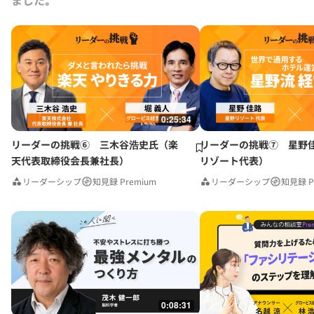
0:25:34
リーダーの挑戦⑥ 三木谷浩史氏（楽
リーダーの挑戦⑦ 星野
天代表取締役会長兼社長）
リゾート代表）
リーダーシップ
知見録 Premium
リーダーシップ
知見録 P
0:08:31