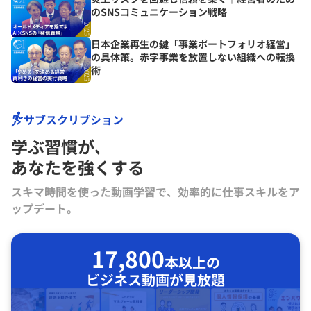
のSNSコミュニケーション戦略
日本企業再生の鍵「事業ポートフォリオ経営」
の具体策。赤字事業を放置しない組織への転換
術
サブスクリプション
学ぶ習慣が､
あなたを強くする
スキマ時間を使った動画学習で、効率的に仕事スキルをア
ップデート。
17,800
本以上の
ビジネス動画が見放題