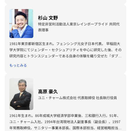
杉山 文野
特定非営利活動法人東京レインボープライド 共同代
表理事
1981年東京都新宿区生まれ。フェンシング元女子日本代表。 早稲田大
学大学院にてジェンダー・セクシュアリティを中心に研究した後、その
研究内容とトランスジェンダーである自身の体験を織り交ぜた『ダブル
ハッピネス』を講談社より出版。卒業後、２年間のバックパッカー生活
もっとみる
で世界約50カ国＋南極を巡り、現地で様々な社会問題と向き合う。 帰
国後、一般企業に３年ほど勤め、現在は「違いを知り、違いを楽しむ場
をつくる」をテーマに、LGBTQの啓発を中心とした飲食店の経営やイ
ベントの運営、全国各地で年間100本を超える講演会やメディア出演な
高原 豪久
ど活動は多義にわたる。 日本初となる渋谷区・同性パートナーシップ
ユニ・チャーム株式会社 代表取締役 社長執行役員
制度制定に関わり、現在は日本フェンシング協会理事、日本オリンピッ
ク委員会理事なども兼任。 パートナーとの間に二児をもうけ、精子提
供者である友人と共に3人親として子育てを行う、新しいファミリーの
1961年生まれ。86年成城大学経済学部卒業後、三和銀行入行。91年、
スタイルも話題となった。 「元女子高生、パパになる」（文藝春秋）
ユニ・チャーム入社。1994年台湾現地法人副董事長（副会長）。1997
「3人で親になってみた ママとパパ、ときどきゴンちゃん」（毎日新聞
年常務取締役。サニタリー事業本部長、国際本部担当、経営戦略担当な
出版）など