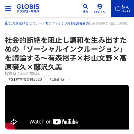
知見を広げる
セミナー／カンファレンス
G1経営者会議
社会的断絶を阻止し調和を生
社会的断絶を阻止し調和を生み出すた
めの「ソーシャルインクルージョン」
を議論する～有森裕子×杉山文野×高
原豪久×藤沢久美
投稿日：2021/03/22
#G1経営者会議2020
#LGBTQ+