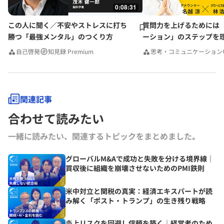
0:08:31
この人に聞く／不安やストレスに打ち
質問力を上げるためには
勝つ「最強メンタル」のつくり方
ーション」のステップを
みんなの相談室Premium
自己啓発
知見録 Premium
思考・コミュニケーション
関連記事
合わせて読みたい
一緒に読みたい、関連するトピックをまとめました｡
グローバルM&Aで成功と失敗を分ける境界線｜
買収後に組織を崩壊させないためのPMI鉄則
米中対立と関税の真実：経済エキスパートが読
み解く「ポスト・トランプ」の生き残り戦略
炎上リスクを回避し信頼を築く｜経営者のため