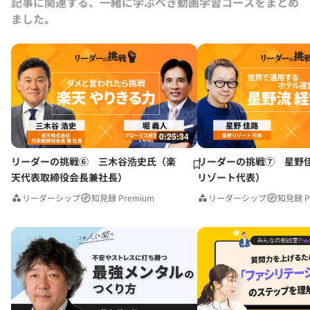
記事に関連する、一緒に学ぶべき動画学習コースをまとめ
ました｡
0:25:34
リーダーの挑戦⑥ 三木谷浩史氏（楽
リーダーの挑戦⑦ 星野
天代表取締役会長兼社長）
リゾート代表）
リーダーシップ
知見録 Premium
リーダーシップ
知見録 P