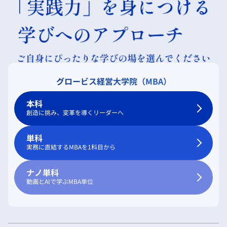
グロービス経営大学院（MBA）
本科
創造に挑み、変革を導くリーダーへ
単科
実務に直結するMBAを1科目から
ナノ単科
動画とAIで学ぶMBA単位