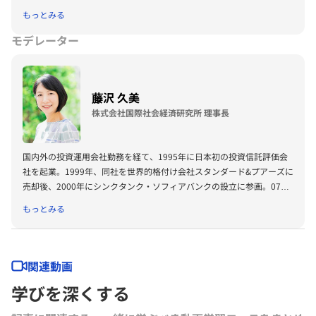
どを歴任後、2001年6月より現職。
もっとみる
モデレーター
藤沢 久美
株式会社国際社会経済研究所 理事長
国内外の投資運用会社勤務を経て、1995年に日本初の投資信託評価会
社を起業。1999年、同社を世界的格付け会社スタンダード&プアーズに
売却後、2000年にシンクタンク・ソフィアバンクの設立に参画。07年
には、世界経済フォーラムより「ヤング・グローバル・リーダー」に選
もっとみる
出され、世界40カ国以上を訪問。トヨタ自動車、しずおかフィナンシ
ャルサービス、メルカリ、セルソースなど上場企業の社外取締役、政府
各省の審議委員、日本証券業協会等の公益理事他の公職、世界的課題に
取り組むNPOの理事なども兼務。22年４月、NECグループの独立シン
関連動画
クタンク国際社会経済研究所理事長に就任。
学びを深くする