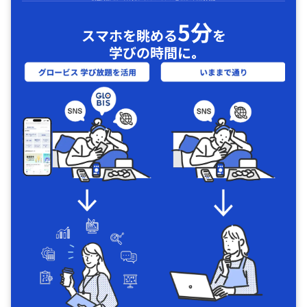
5分
スマホを眺める
を
学びの時間に｡