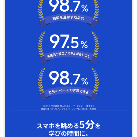
5分
スマホを眺める
を
学びの時間に｡