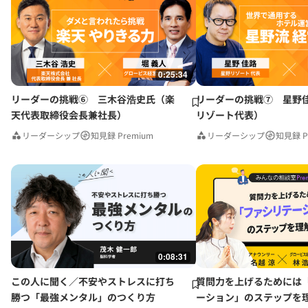
0:25:34
リーダーの挑戦⑥ 三木谷浩史氏（楽
リーダーの挑戦⑦ 星野
天代表取締役会長兼社長）
リゾート代表）
リーダーシップ
知見録 Premium
リーダーシップ
知見録 P
0:08:31
この人に聞く／不安やストレスに打ち
質問力を上げるためには
勝つ「最強メンタル」のつくり方
ーション」のステップを