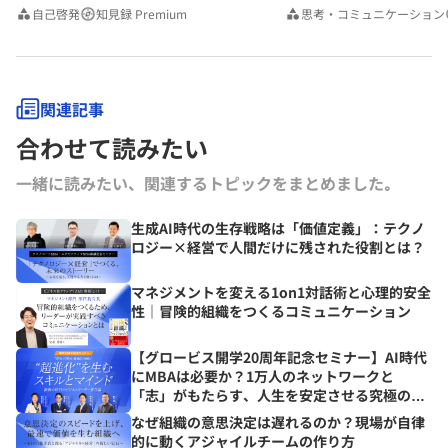
みんなの相談室Premium
自己啓発
知見録 Premium
思考・コミュニケーション
関連記事
合わせて読みたい
一緒に読みたい、関連するトピックをまとめました｡
生成AI時代の生存戦略は「価値定義」：テクノ
ロジー×経営で人間だけに残された役割とは？
マネジメントを変える1on1対話術と心理的安全
性｜冒険的組織をつくるコミュニケーション
【グロービス開学20周年記念セミナー】AI時代
にMBAは必要か？1万人のネットワークと
「志」がもたらす、人生を安定させる究極の資
産とは？
なぜ組織の意思決定は遅れるのか？現場が自律
的に動くアジャイルチームの作り方