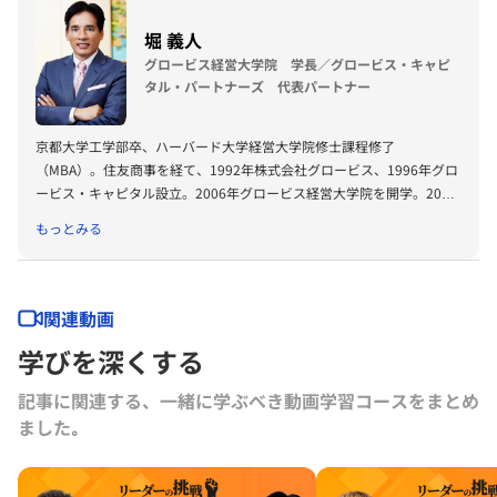
堀 義人
グロービス経営大学院 学長／グロービス・キャピ
タル・パートナーズ 代表パートナー
京都大学工学部卒、ハーバード大学経営大学院修士課程修了
（MBA）。住友商事を経て、1992年株式会社グロービス、1996年グロ
ービス・キャピタル設立。2006年グロービス経営大学院を開学。2008
年に「G1サミット」を創設。2011年には復興支援プロジェクトKIBOW
もっとみる
を立ち上げる。2016年に茨城ロボッツ、2019年に茨城放送オーナー就
任。2022年にLuckyFesを立ち上げ、現在総合プロデューサーを務め
る。2024年よりBARKSオーナー、世界最大のPR会社の米国エデルマン
社 社外取締役。
関連動画
学びを深くする
記事に関連する、一緒に学ぶべき動画学習コースをまとめ
ました｡