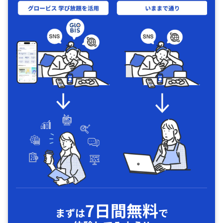
7日間無料
まずは
で