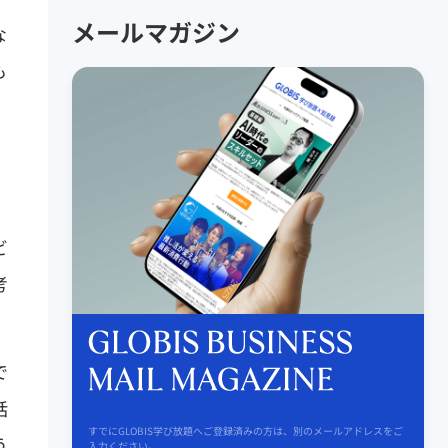
メールマガジン
な
も
と
ビ
考
で
話
すでにGLOBIS学び放題へご登録済みの方は、別のメールアドレスをご
う
入力ください。