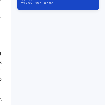
プライバシーポリシーはこちら
、
日
は
本
え
め
い