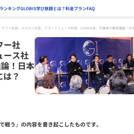
ランキング
GLOBIS学び放題とは？
料金プラン
FAQ
！ヤフー社長、メルカリ社長、スマートニュース社長、DeNA社長、平議員が徹底議論！日本
フー社
ュース社
議論！日本
には？
」
界で戦う
の内容を書き起こしたものです。