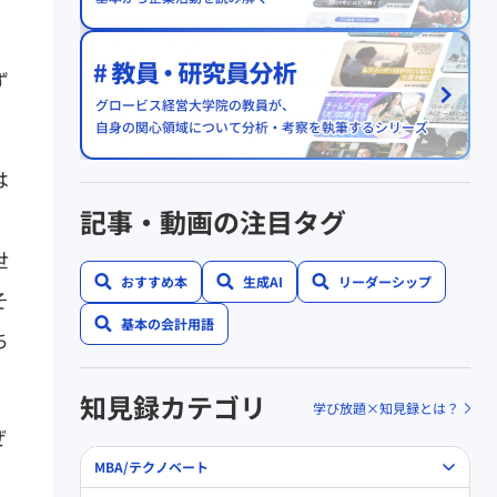
ず
は
記事・動画の注目タグ
世
おすすめ本
生成AI
リーダーシップ
そ
基本の会計用語
ち
知見録カテゴリ
学び放題×知見録とは？
ぜ
MBA/テクノベート