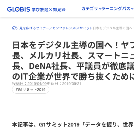
カテゴリ
ラーニングパス
知見を広げる
セミナー／カンファレンス
G1サミット
日本をデジタル主導の国へ
日本をデジタル主導の国へ！ヤ
長、メルカリ社長、スマートニ
長、DeNA社長、平議員が徹底
のIT企業が世界で勝ち抜くため
投稿日：2019/04/09
更新日：2019/09/21
#G1サミット2019
本記事は、G1サミット2019「データを握り、世