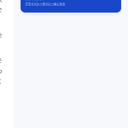
プライバシーポリシーはこちら
で
企
そ
わ
く