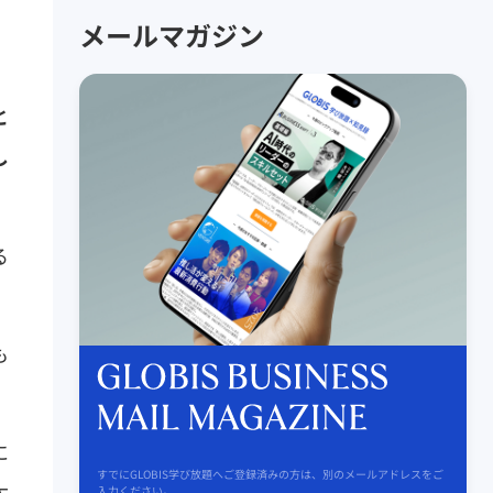
メールマガジン
と
し
る
も
に
すでにGLOBIS学び放題へご登録済みの方は、別のメールアドレスをご
大
入力ください。