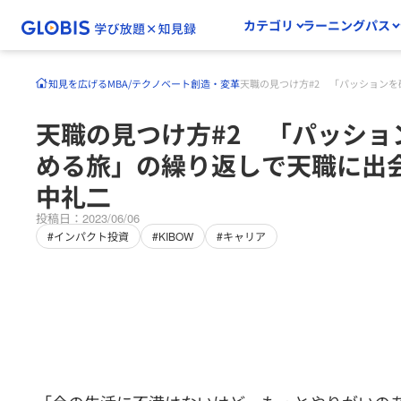
カテゴリ
ラーニングパス
知見を広げる
MBA/テクノベート
創造・変革
天職の見つけ方#2 「パッション
天職の見つけ方#2 「パッショ
める旅」の繰り返しで天職に出
中礼二
投稿日：2023/06/06
#インパクト投資
#KIBOW
#キャリア