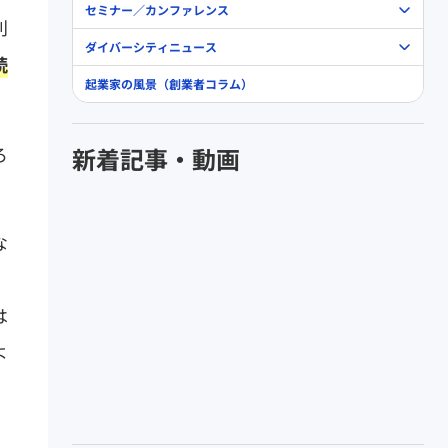
セミナー／カンファレンス
別
ダイバーシティニュース
続
起業家の風景（創業者コラム）
ろ
新着記事・動画
な
。
は
よ