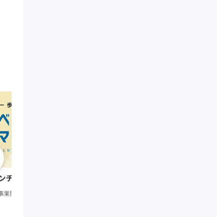
1:34:43
新規事業7つのあるある
ンチャー・マネジメント
事業開発・スタートアップ
応
事業開発・スタートアップ
応用