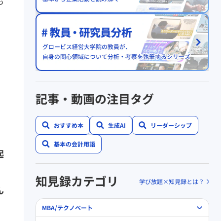
も
記事・動画の注目タグ
おすすめ本
生成AI
リーダーシップ
基本の会計用語
起
知見録カテゴリ
学び放題×知見録とは？
ん
MBA/テクノベート