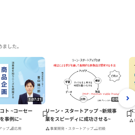
めました｡
1:07:21
0:08:15
コト ~コーセー
リーン・スタートアップ ~新規事
ベ
を事例に~
業をスピーディに成功させる~
アップ
応用
事業開発・スタートアップ
初級