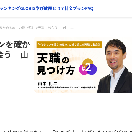
ランキング
GLOBIS学び放題とは？
料金プラン
FAQ
を確かめる旅」の繰り返しで天職に出会う 山中礼二
ンを確か
会う 山