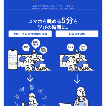
5分
スマホを眺める
を
学びの時間に｡