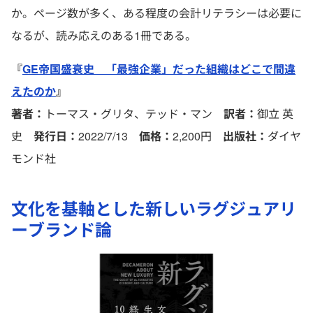
か。ページ数が多く、ある程度の会計リテラシーは必要に
なるが、読み応えのある1冊である。
『
GE帝国盛衰史 「最強企業」だった組織はどこで間違
えたのか
』
著者：
トーマス・グリタ、テッド・マン
訳者：
御立 英
史
発行日：
2022/7/13
価格：
2,200円
出版社：
ダイヤ
モンド社
文化を基軸とした新しいラグジュアリ
ーブランド論