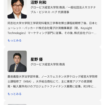
沼野 利和
（東洋経済新報社）、『［実況］ロジカルシンキング教室』『［実況』
アカウンティング教室』『競争優位としての経営理念』（以上PHP研
グロービス経営大学院 教員／一般社団法人サステナ
究所）、『ロジカルシンキングの落とし穴』『バイアス』『KSFとは』
ブル・ビジネス･ハブ 代表理事
（以上グロービス電子出版）、共著書に『グロービスMBAマネジメン
ト・ブック』『グロービスMBAマネジメント・ブックⅡ』『MBA定量
同志社大学大学院工学研究科電気工学専攻博士課程前期修了後、日本ヒ
分析と意思決定』『グロービスMBAビジネスプラン』『ストーリーで
ューレット・パッカード株式会社電子計測機事業部（現、Keysight
学ぶマーケティング戦略の基本』（以上ダイヤモンド社）など。その他
Technologies）マーケティング部門に従事。その後､株式会社グロービ
にも多数の単著、共著書、共訳書がある。
ス大阪校マネージャーを経て、現在は、経営大学院等で教鞭をとりつ
もっとみる
グロービス経営大学院や企業研修において経営戦略、マーケティング、
つ、新規事業等のコンサルティングを行う。また、公益財団法人小笠原
事業革新、管理会計、自社課題（アクションラーニング）などの講師を
流煎茶道教授・評議委員として煎茶道文化の普及にも努め、2019年に
務める。グロービスのナレッジライブラリ「GLOBIS知見録」に定期的
一般社団法人サステナブル・ビジネス・ハブを設立し理事に就任。 一
にコラムを連載するとともに、さまざまなテーマで講演なども行ってい
般社団法人サステナブル・ビジネス・ハブ（SBH）は、日本がこれまで
星野 優
る。
培ってきた100年、1000年と長期にわたって持続・循環する仕組みか
グロービス経営大学院 教員
らの学びを抽出し、現代社会に応用していくことで、持続・循環可能な
ビジネスの仕組みを現代に構築していくための人的・知的・国際的なハ
慶應義塾大学法学部卒業、ノースウェスタン大学ケロッグ経営大学院修
ブとして機能させることを目的として2019年に設立された｡ 一般社団
士課程修了（MBA）。大手総合商社にて、主に東南アジアの資源開
法人サステナブル・ビジネス・ハブ（SBH）のFacebookページはこち
発・輸入案件向けのプロジェクトファイナンス業務に従事。約3年にわ
ら。https://www.facebook.com/SusBizHub/
たる海外駐在時には、石油化学製品の製造・販売合弁事業会社の非常勤
もっとみる
役員に就任、出資・融資・製品引取も絡めた複合取引を実現。株式会社
グロービス入社後は、ファイナンス系科目の教材開発等を担当する傍