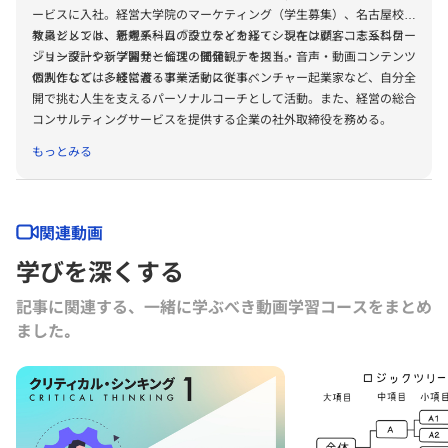
ービスに入社。
経営大学院のマーケティング（学生募集）、
名古屋校の
マネジメント、新規チームの設立などを経て、
教員としては、思考系科目『クリティカル・シンキング』、
現在は顧客コミュニケー
志系科目
ション設計や新学習サービスの開発、
『リーダーシップ開発と倫理・価値観』を担当。
テキスト・音声・動画コンテンツ
の制作など、
個人としては、経営者・アーティスト・ベンチャー起業家など、
多岐に渡る事業活動に従事。
自分全
開で挑む人生を支えるパーソナルコーチとして活動。また、
経営の総合
コンサルティングサービスを提供する企業の社外取締役
を務める。
もっとみる
関連動画
学びを深くする
記事に関連する、一緒に学ぶべき動画学習コースをまとめ
ました｡