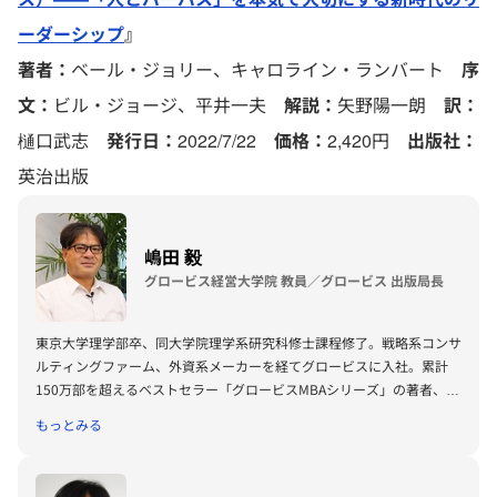
ーダーシップ
』
著者：
ベール・ジョリー、キャロライン・ランバート
序
文：
ビル・ジョージ、平井一夫
解説：
矢野陽一朗
訳：
樋口武志
発行日：
2022/7/22
価格：
2,420円
出版社：
英治出版
嶋田 毅
グロービス経営大学院 教員／グロービス 出版局長
東京大学理学部卒、同大学院理学系研究科修士課程修了。戦略系コンサ
ルティングファーム、外資系メーカーを経てグロービスに入社。累計
150万部を超えるベストセラー「グロービスMBAシリーズ」の著者、プ
ロデューサーも務める。著書に『グロービスMBAビジネス・ライティ
もっとみる
ング』『グロービスMBAキーワード 図解 基本ビジネス思考法45』
『グロービスMBAキーワード 図解 基本フレームワーク50』『ビジネ
ス仮説力の磨き方』（以上ダイヤモンド社）、『MBA 100の基本』