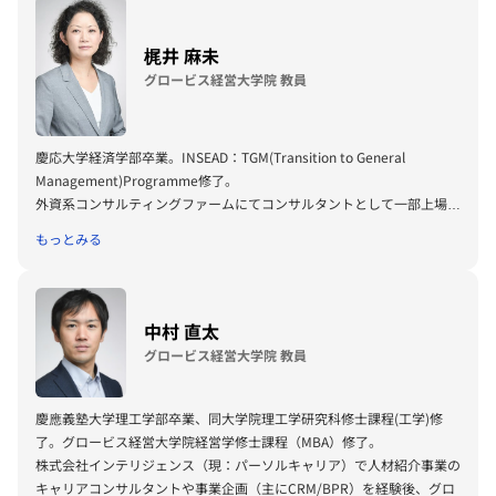
ら、グロービス・マネジメント・スクール及びグロービス・オーガニゼ
ーション・ラーニング（企業研修）にて講師も務める。主著に『［実
況］ファイナンス教室』（PHP研究所）。
梶井 麻未
グロービス経営大学院 教員
慶応大学経済学部卒業。INSEAD：TGM(Transition to General
Management)Programme修了。
外資系コンサルティングファームにてコンサルタントとして一部上
場企
業向けの事業戦略立案・実行支援、基幹システムの提案・
設計・構築等
もっとみる
に従事。
株式会社グロービス入社後は、法人向け人材育成・
組織開発部門におい
てコンサルティング業務、
チームマネジメントに従事。現在は、
ファカ
ルティ本部の主席研究員として、
グロービスAI経営教育研究所
中村 直太
(GAiMERi)
にてAIを活用した次世代の経営教育に関する研究開発のリー
グロービス経営大学院 教員
ド、
チームマネジメントなどを担う。グロービス経営大学院、法人研修
においてはテクノベート・
シンキング、経営戦略、マーケティング等の
講師を務める。
慶應義塾大学理工学部卒業、同大学院理工学研究科修士課程(
工学)修
了。グロービス経営大学院経営学修士課程（MBA）修了。
株式会社インテリジェンス（現：パーソルキャリア）で人材紹介事業の
キャリアコンサルタントや事業企画（
主にCRM/BPR）を経験後、グロ