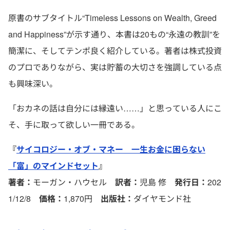
原書のサブタイトル“Timeless Lessons on Wealth, Greed
and Happiness”が示す通り、本書は20もの“永遠の教訓”を
簡潔に、そしてテンポ良く紹介している。著者は株式投資
のプロでありながら、実は貯蓄の大切さを強調している点
も興味深い。
「おカネの話は自分には縁遠い……」と思っている人にこ
そ、手に取って欲しい一冊である。
『
サイコロジー・オブ・マネー 一生お金に困らない
「富」のマインドセット
』
著者：
モーガン・ハウセル
訳者：
児島 修
発行日：
202
1/12/8
価格：
1,870円
出版社：
ダイヤモンド社