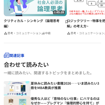
1:45:39
クリティカル・シンキング（論理思考
ロジックツリー ~物事を
編）
解」の考え方~
思考・コミュニケーション
中級
思考・コミュニケーション
関連記事
合わせて読みたい
一緒に読みたい、関連するトピックをまとめました｡
夏休みに読みたい書籍2026――いま読みたい3
冊をMBA教員が推薦
優秀な人ほど『意味のない仕事』にハマるのは
なぜか——ブレグマン『倫理的野心を持て』が