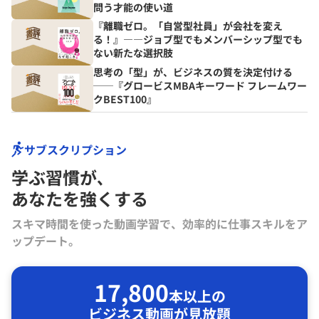
問う才能の使い道
『離職ゼロ。「自営型社員」が会社を変え
る！』――ジョブ型でもメンバーシップ型でも
ない新たな選択肢
思考の「型」が、ビジネスの質を決定付ける
──『グロービスMBAキーワード フレームワー
クBEST100』
サブスクリプション
学ぶ習慣が､
あなたを強くする
スキマ時間を使った動画学習で、効率的に仕事スキルをア
ップデート。
17,800
本以上の
ビジネス動画が見放題