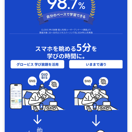
5分
スマホを眺める
を
学びの時間に｡