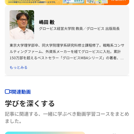
嶋田 毅
グロービス経営大学院 教員／グロービス 出版局長
東京大学理学部卒、同大学院理学系研究科修士課程修了。戦略系コンサ
ルティングファーム、外資系メーカーを経てグロービスに入社。累計
150万部を超えるベストセラー「グロービスMBAシリーズ」の著者、プ
ロデューサーも務める。著書に『グロービスMBAビジネス・ライティ
もっとみる
ング』『グロービスMBAキーワード 図解 基本ビジネス思考法45』
『グロービスMBAキーワード 図解 基本フレームワーク50』『ビジネ
ス仮説力の磨き方』（以上ダイヤモンド社）、『MBA 100の基本』
（東洋経済新報社）、『［実況］ロジカルシンキング教室』『［実況』
関連動画
アカウンティング教室』『競争優位としての経営理念』（以上PHP研
学びを深くする
究所）、『ロジカルシンキングの落とし穴』『バイアス』『KSFとは』
（以上グロービス電子出版）、共著書に『グロービスMBAマネジメン
記事に関連する、一緒に学ぶべき動画学習コースをまとめ
ト・ブック』『グロービスMBAマネジメント・ブックⅡ』『MBA定量
ました｡
分析と意思決定』『グロービスMBAビジネスプラン』『ストーリーで
学ぶマーケティング戦略の基本』（以上ダイヤモンド社）など。その他
にも多数の単著、共著書、共訳書がある。