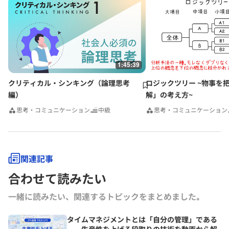
グロービス経営大学院や企業研修において経営戦略、マーケティング、
事業革新、管理会計、自社課題（アクションラーニング）などの講師を
務める。グロービスのナレッジライブラリ「GLOBIS知見録」に定期的
にコラムを連載するとともに、さまざまなテーマで講演なども行ってい
る。
1:45:39
クリティカル・シンキング（論理思考
ロジックツリー ~物事を
編）
解」の考え方~
思考・コミュニケーション
中級
思考・コミュニケーション
関連記事
合わせて読みたい
一緒に読みたい、関連するトピックをまとめました｡
タイムマネジメントとは「自分の管理」である