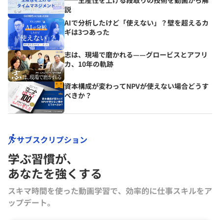
──生産性を上げる段取りの技術を動画から解
説
AIで分析したけど「使えない」？壁を超えるカ
ギは3つあった
志は、現場で磨かれる——グロービスとアフリ
カ、10年の軌跡
資本構成が変わってNPVが使えない場合どうす
べきか？
サブスクリプション
学ぶ習慣が､
あなたを強くする
スキマ時間を使った動画学習で、効率的に仕事スキルをア
ップデート。