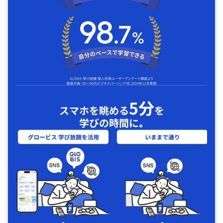
5分
スマホを眺める
を
学びの時間に｡