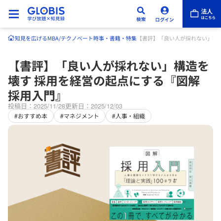
知見を広げる
MBA/テクノベート
時事・書籍・特集
【書評】「良い人が採れない」構造
【書評】「良い人が採れない」構造を
壊す 採用を経営の起点にする『図解
採用入門』
投稿日：2025/11/28
更新日：2025/12/03
#おすすめ本
#マネジメント
#人事・組織