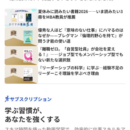
夏休みに読みたい書籍2026――いま読みたい3
冊をMBA教員が推薦
優秀な人ほど『意味のない仕事』にハマるのは
なぜか——ブレグマン『倫理的野心を持て』が
問う才能の使い道
『離職ゼロ。「自営型社員」が会社を変え
る！』――ジョブ型でもメンバーシップ型でも
ない新たな選択肢
『リーダーシップの科学』に学ぶ―経験不足の
リーダーこそ理論を学ぶべき理由
サブスクリプション
学ぶ習慣が､
あなたを強くする
スキマ時間を使った動画学習で、効率的に仕事スキルをア