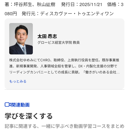
著：坪谷邦生、秋山紘樹 発行日：2025/11/21 価格：3
080円 発行元：ディスカヴァー・トゥエンティワン
太田 昂志
グロービス経営大学院 教員
株式会社ゆめみにてCHRO、取締役、上席執行役員を歴任。既存事業推
進、新規事業開発、人事領域全般を管掌し、DX・内製化支援の分野で
リーディングカンパニーとしての成長に貢献。「働きがいのある会社」
アワード各賞の受賞にも導いた。グロービス経営大学院教員としては、
もっとみる
人事組織系科目の教鞭を執るほか、教育プログラムの開発も担う。大阪
大学人間科学部卒業、グロービス経営大学院経営研究科経営専攻修了
（MBA）
関連動画
学びを深くする
記事に関連する、一緒に学ぶべき動画学習コースをまとめ