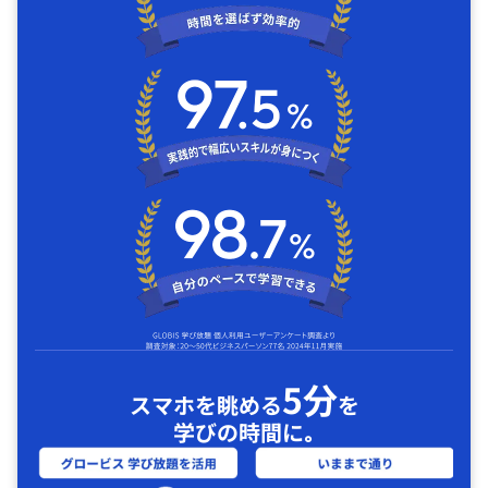
5分
スマホを眺める
を
学びの時間に｡