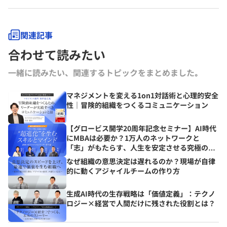
関連記事
合わせて読みたい
一緒に読みたい、関連するトピックをまとめました｡
マネジメントを変える1on1対話術と心理的安全
性｜冒険的組織をつくるコミュニケーション
【グロービス開学20周年記念セミナー】AI時代
にMBAは必要か？1万人のネットワークと
「志」がもたらす、人生を安定させる究極の資
産とは？
なぜ組織の意思決定は遅れるのか？現場が自律
的に動くアジャイルチームの作り方
生成AI時代の生存戦略は「価値定義」：テクノ
ロジー×経営で人間だけに残された役割とは？