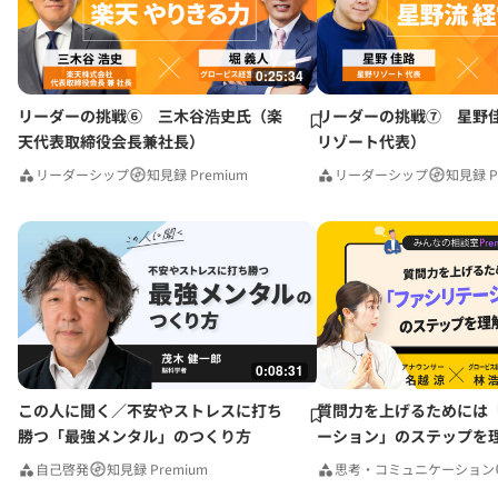
0:25:34
リーダーの挑戦⑥ 三木谷浩史氏（楽
リーダーの挑戦⑦ 星野
天代表取締役会長兼社長）
リゾート代表）
リーダーシップ
知見録 Premium
リーダーシップ
知見録 P
0:08:31
この人に聞く／不安やストレスに打ち
質問力を上げるためには
勝つ「最強メンタル」のつくり方
ーション」のステップを
みんなの相談室Premium
自己啓発
知見録 Premium
思考・コミュニケーション