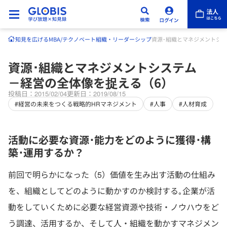
知見を広げる
MBA/テクノベート
組織・リーダーシップ
資源･組織とマネジメントシ
資源･組織とマネジメントシステム
－経営の全体像を捉える（6）
投稿日：2015/02/04
更新日：2019/08/15
#経営の未来をつくる戦略的HRマネジメント
#人事
#人材育成
活動に必要な資源･能力をどのように獲得･構
築･運用するか？
前回で明らかになった（5）価値を生み出す活動の仕組み
を、組織としてどのように動かすのか検討する｡企業が活
動をしていくために必要な経営資源や技術・ノウハウをど
う調達、活用するか、そして人・組織を動かすマネジメン