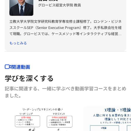
グロービス経営大学院 教員
立教大学大学院文学研究科教育学専攻修士課程修了。ロンドン・ビジネ
ススクールSEP（Senior Executive Program）修了。大手私鉄会社を経
て現職。グロービスでは、ケースメソッド等インタラクティブな経営教
育の方法論を専門とし、多数の質の高い講師・クラスを創出。論理思
もっとみる
考・問題解決・コミュニケーション・経営戦略・リーダーシップ・アカ
ウンティング・組織論等の経営の広範な領域においてのコンセプト・プ
ログラム・コンテンツ開発多数。グロービス経営大学院での講義の他、
企業での経営者育成、シニアマネジメント向けプログラムの設計、およ
関連動画
び企業の実際の戦略・組織課題を扱うセッションの講師を多数務める。
学びを深くする
著書に『ファシリテーションの教科書』（東洋経済新報社）がある。
記事に関連する、一緒に学ぶべき動画学習コースをまとめ
ました｡