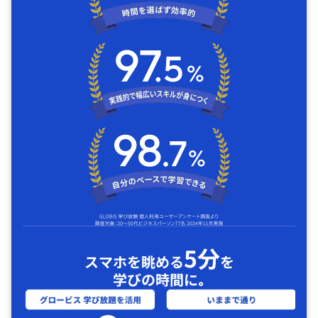
5分
スマホを眺める
を
学びの時間に｡