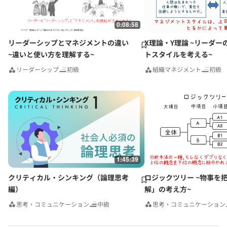
0:08:58
リーダーシップとマネジメントの違い
X理論・Y理論 ~リーダー
~違いと使い方を理解する~
トスタイルを考える~
リーダーシップ
初級
組織マネジメント
初級
1:45:39
クリティカル・シンキング（論理思考
ロジックツリー ~物事を
編）
解」の考え方~
思考・コミュニケーション
中級
思考・コミュニケーション