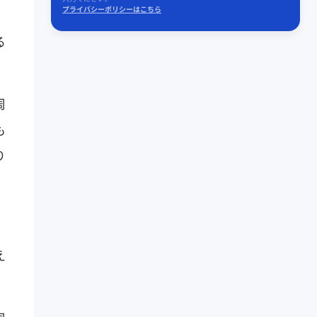
プライバシーポリシーはこちら
。
る
周
も
り
え