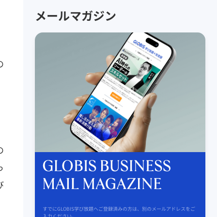
を
メールマガジン
の
の
っ
び
すでにGLOBIS学び放題へご登録済みの方は、別のメールアドレスをご
入力ください。