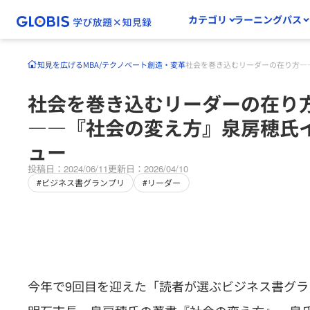
カテゴリ
ラーニングパス
知見を広げる
MBA/テクノベート
創造・変革
社会を巻き込むリーダーの在り方―
社会を巻き込むリーダーの在り
――『社会の変え方』泉房穂氏
ュー
投稿日：2024/06/11
更新日：2026/04/10
#ビジネス書グランプリ
#リーダー
今年で9回目を迎えた「読者が選ぶビジネス書グ