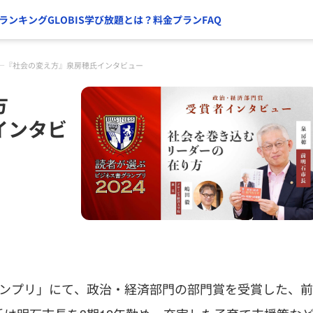
ランキング
GLOBIS学び放題とは？
料金プラン
FAQ
―『社会の変え方』泉房穂氏インタビュー
方
インタビ
ランプリ」にて、政治・経済部門の部門賞を受賞した、前