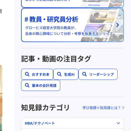
ど
泉
記事・動画の注目タグ
おすすめ本
生成AI
リーダーシップ
基本の会計用語
知見録カテゴリ
学び放題×知見録とは？
MBA/テクノベート