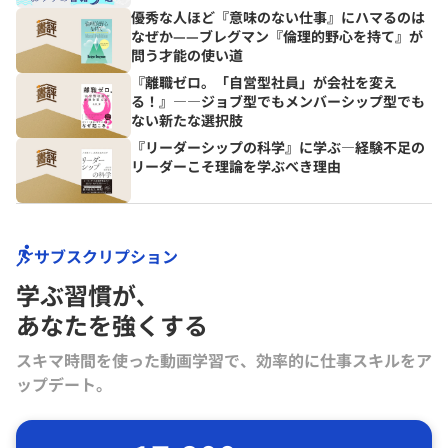
優秀な人ほど『意味のない仕事』にハマるのは
なぜか——ブレグマン『倫理的野心を持て』が
問う才能の使い道
『離職ゼロ。「自営型社員」が会社を変え
る！』――ジョブ型でもメンバーシップ型でも
ない新たな選択肢
『リーダーシップの科学』に学ぶ―経験不足の
リーダーこそ理論を学ぶべき理由
サブスクリプション
学ぶ習慣が､
あなたを強くする
スキマ時間を使った動画学習で、効率的に仕事スキルをア
ップデート。