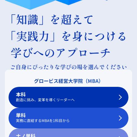
グロービス経営大学院（MBA）
本科
創造に挑み、変革を導くリーダーへ
単科
実務に直結するMBAを1科目から
ナノ単科