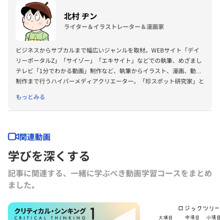
（東洋経済新報社）、『［実況］ロジカルシンキング教室』『［実況』
アカウンティング教室』『競争優位としての経営理念』（以上PHP研
北村 ヂン
究所）、『ロジカルシンキングの落とし穴』『バイアス』『KSFとは』
ライター＆イラストレーター＆漫画家
（以上グロービス電子出版）、共著書に『グロービスMBAマネジメン
ト・ブック』『グロービスMBAマネジメント・ブックⅡ』『MBA定量
ビジネスからサブカルまで幅広いジャンルを取材。WEBサイト「デイ
分析と意思決定』『グロービスMBAビジネスプラン』『ストーリーで
リーポータルZ」「サイゾー」「エキサイト」などでの執筆、めざまし
学ぶマーケティング戦略の基本』（以上ダイヤモンド社）など。その他
テレビ「1分でわかる動画」制作など、執筆からイラスト、漫画、動画
にも多数の単著、共著書、共訳書がある。
制作まで行うハイパーメディアクリエーター。「珍スポット研究家」と
グロービス経営大学院や企業研修において経営戦略、マーケティング、
してもラジオ・テレビなどのメディアで活躍。著書に『マーシーの薬物
事業革新、管理会計、自社課題（アクションラーニング）などの講師を
もっとみる
リハビリ日記』、『群馬のおきて』など多数。
務める。グロービスのナレッジライブラリ「GLOBIS知見録」に定期的
にコラムを連載するとともに、さまざまなテーマで講演なども行ってい
る。
関連動画
学びを深くする
記事に関連する、一緒に学ぶべき動画学習コースをまとめ
ました｡