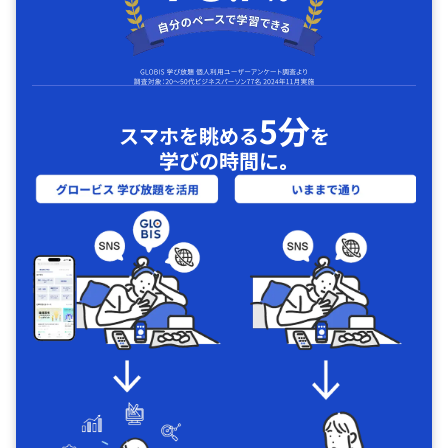
5分
スマホを眺める
を
学びの時間に｡