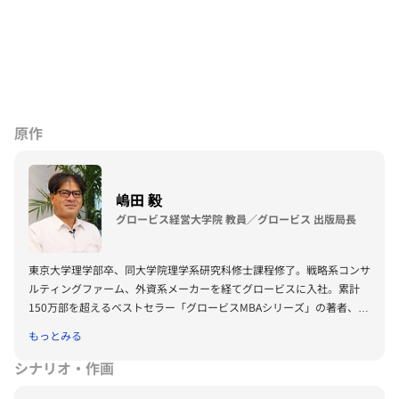
原作
嶋田 毅
グロービス経営大学院 教員／グロービス 出版局長
東京大学理学部卒、同大学院理学系研究科修士課程修了。戦略系コンサ
ルティングファーム、外資系メーカーを経てグロービスに入社。累計
150万部を超えるベストセラー「グロービスMBAシリーズ」の著者、プ
ロデューサーも務める。著書に『グロービスMBAビジネス・ライティ
もっとみる
ング』『グロービスMBAキーワード 図解 基本ビジネス思考法45』
『グロービスMBAキーワード 図解 基本フレームワーク50』『ビジネ
シナリオ・作画
ス仮説力の磨き方』（以上ダイヤモンド社）、『MBA 100の基本』