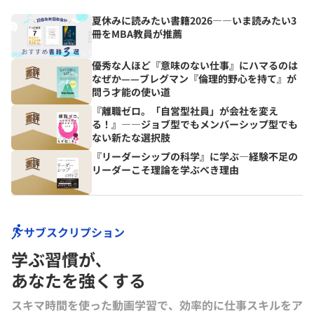
夏休みに読みたい書籍2026――いま読みたい3
冊をMBA教員が推薦
優秀な人ほど『意味のない仕事』にハマるのは
なぜか——ブレグマン『倫理的野心を持て』が
問う才能の使い道
『離職ゼロ。「自営型社員」が会社を変え
る！』――ジョブ型でもメンバーシップ型でも
ない新たな選択肢
『リーダーシップの科学』に学ぶ―経験不足の
リーダーこそ理論を学ぶべき理由
サブスクリプション
学ぶ習慣が､
あなたを強くする
スキマ時間を使った動画学習で、効率的に仕事スキルをア