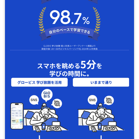
5分
スマホを眺める
を
学びの時間に｡