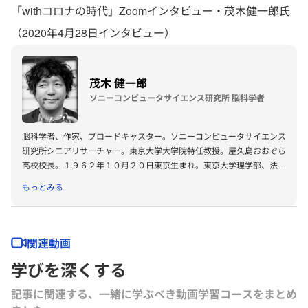
「withコロナの時代」Zoomインタビュー・茂木健一郎氏
（2020年4月28日インタビュー）
茂木 健一郎
ソニーコンピュータサイエンス研究所 脳科学者
脳科学者、作家、ブロードキャスター。ソニーコンピュータサイエンス
研究所シニアリサーチャー。東京大学大学院特任教授。屋久島おおぞら
高校校長。１９６２年１０月２０日東京生まれ。東京大学理学部、法学
部卒業後、東京大学大学院理学系研究科物理学専攻課程修了。理学博
もっとみる
士。理化学研究所、ケンブリッジ大学を経て現職。専門は脳科学、認知
科学。「クオリア」（感覚の持つ質感）をキーワードとして脳と心の関
係を研究する。２００５年、『脳と仮想』で、第四回小林秀雄賞を受
賞。２００９年、『今、ここからすべての場所へ』で第１２回桑原武夫
関連動画
学芸賞を受賞。IKIGAIをテーマにした英語の著書が、３１カ国、２９言
学びを深くする
語で出版される。
記事に関連する、一緒に学ぶべき動画学習コースをまとめ