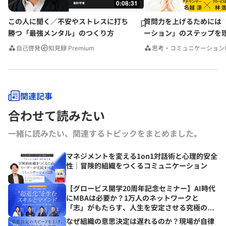
0:08:31
この人に聞く／不安やストレスに打ち
質問力を上げるためには
勝つ「最強メンタル」のつくり方
ーション」のステップを
みんなの相談室Premium
自己啓発
知見録 Premium
思考・コミュニケーション
関連記事
合わせて読みたい
一緒に読みたい、関連するトピックをまとめました｡
マネジメントを変える1on1対話術と心理的安全
性｜冒険的組織をつくるコミュニケーション
【グロービス開学20周年記念セミナー】AI時代
にMBAは必要か？1万人のネットワークと
「志」がもたらす、人生を安定させる究極の資
産とは？
なぜ組織の意思決定は遅れるのか？現場が自律