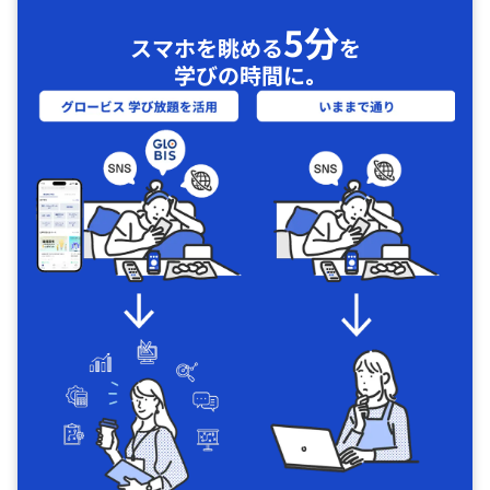
5分
スマホを眺める
を
学びの時間に｡