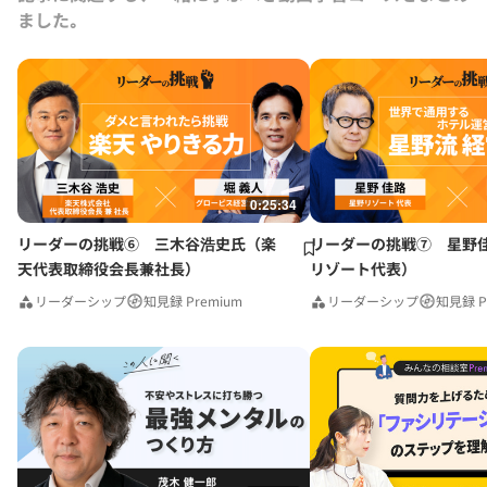
ました｡
0:25:34
リーダーの挑戦⑥ 三木谷浩史氏（楽
リーダーの挑戦⑦ 星野
天代表取締役会長兼社長）
リゾート代表）
リーダーシップ
知見録 Premium
リーダーシップ
知見録 P