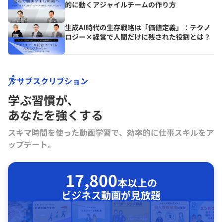
的に動くアジャイルチームの作り方
生成AI時代の生存戦略は「価値定義」：テクノ
ロジー×経営で人間だけに残された役割とは？
サブスクリプション
学ぶ習慣が､
あなたを強くする
スキマ時間を使った動画学習で、効率的に仕事スキルをア
ップデート。
17,800
本以上の
ビジネス動画が見放題