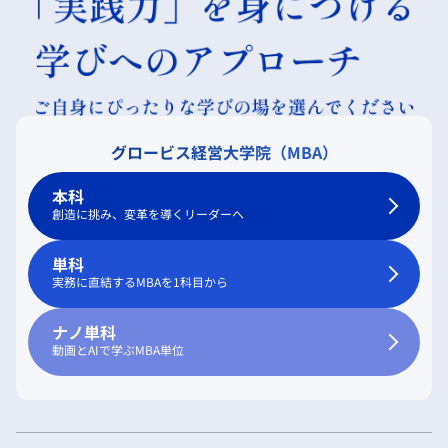
グロービス経営大学院（MBA）
本科
創造に挑み、変革を導くリーダーへ
単科
実務に直結するMBAを1科目から
ナノ単科
動画とAIで学ぶMBA単位