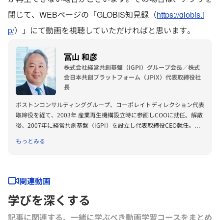
閉じて、WEBページの「GLOBIS知見録（
https://globis.j
p/
）」にて動画を視聴していただければと思います。
冨山 和彦
株式会社経営共創基盤（IGPI）グループ会長／株式
会日本共創プラットフォーム（JPiX）代表取締役社
長
ボストンコンサルティンググループ、コーポレイトディレクション代表
取締役を経て、2003年 産業再生機構設立時に参画しCOOに就任。解散
後、2007年に経営共創基盤（IGPI）を設立し代表取締役CEO就任。
2020年10月よりIGPIグループ会長。 2020年日本共創プラットフォー
もっとみる
ム（JPiX）設立。 パナソニックホールディングス社外取締役、メルカ
リ社外取締役。 日本取締役協会会長。内閣官房新しい資本主義実現会
議有識者構成員、内閣府規制改革推進会議議長代理、内閣府税制調査会
特別委員、金融庁スチュワードシップ・コード及びコーポレートガバナ
関連動画
ンス・コードのフォローアップ会議委員、国土交通省インフラメンテナ
学びを深くする
ンス国民会議会長、他政府関連委員多数。
記事に関連する、一緒に学ぶべき動画学習コースをまとめ