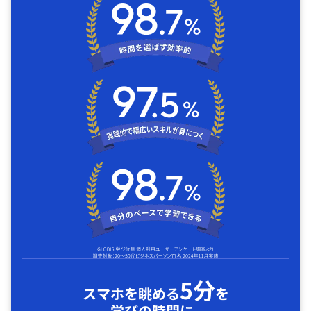
5分
スマホを眺める
を
学びの時間に｡