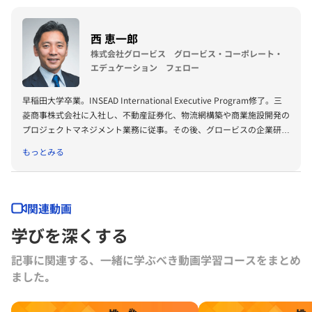
西 恵一郎
株式会社グロービス グロービス・コーポレート・
エデュケーション フェロー
早稲田大学卒業。INSEAD International Executive Program修了。三
菱商事株式会社に入社し、不動産証券化、
物流網構築や商業施設開発の
プロジェクトマネジメント業務に従事
。その後、グロービスの企業研修
部門にて組織開発、
リーダー育成を通じた多くの組織変革に従事。
グロ
もっとみる
ービス初の海外法人を立上げ、現地法人の経営を経て、
コーポレート・
エデュケーション部門マネジング・
ディレクターとして事業責任者を務
める。現在は、グロービス・
コーポレート・エデュケーションのフェロ
ーとして、
グローバル戦略、リーダーシップ、
アクションラーニングの
関連動画
講師を担当する。
経済同友会の中国委員会副委員長（2018、2019、
学びを深くする
2020）。また、富士通株式会社のCEO室Co-
Headとして、全社経営戦
略を担う。
記事に関連する、一緒に学ぶべき動画学習コースをまとめ
ました｡