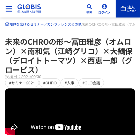
知見を広げる
セミナー／カンファレンス
その他
未来のCHROの形〜冨田雅彦（オム
未来のCHROの形〜冨田雅彦（オムロ
ン）×南和気（江崎グリコ）×大鶴保
（デロイトトーマツ）×西恵一郎（グ
ロービス）
投稿日：2021/09/30
#セミナー2021
#CHRO
#人事
#CLO会議