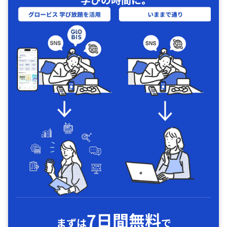
7日間無料
まずは
で