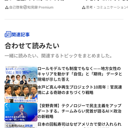
みんなの相談室Premium
自己啓発
知見録 Premium
思考・コミュニケーション
関連記事
合わせて読みたい
一緒に読みたい、関連するトピックをまとめました｡
ロールモデルでも制度でもなく——地方女性の
キャリアを動かす「自信」と「期待」 データと
現場が示した答え
水戸ど真ん中再生プロジェクト10周年：官民連
携による奇跡のまちづくり戦略
【安野貴博】テクノロジーで民主主義をアップ
デートする。チームみらい党首が語るAI×政治
の新戦略
日本の回転寿司はなぜアメリカで受け入れられ