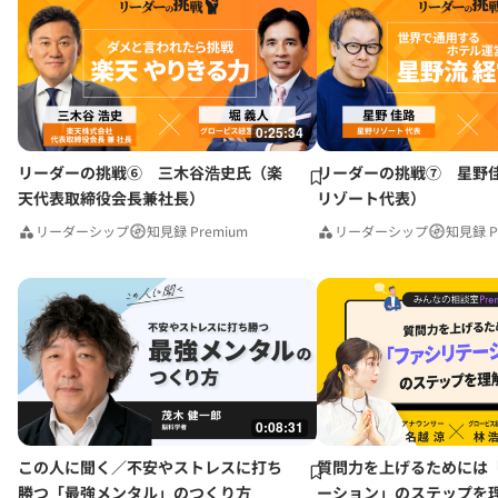
0:25:34
リーダーの挑戦⑥ 三木谷浩史氏（楽
リーダーの挑戦⑦ 星野
天代表取締役会長兼社長）
リゾート代表）
リーダーシップ
知見録 Premium
リーダーシップ
知見録 P
0:08:31
この人に聞く／不安やストレスに打ち
質問力を上げるためには
勝つ「最強メンタル」のつくり方
ーション」のステップを