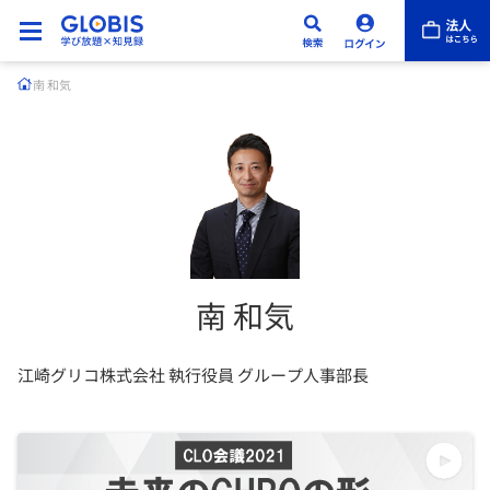
南 和気
南 和気
江崎グリコ株式会社 執行役員 グループ人事部長