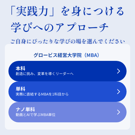
グロービス経営大学院（MBA）
本科
創造に挑み、変革を導くリーダーへ
単科
実務に直結するMBAを1科目から
ナノ単科
動画とAIで学ぶMBA単位