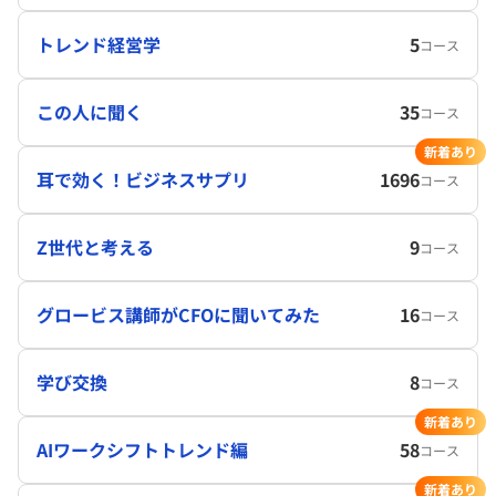
トレンド経営学
5
コース
この人に聞く
35
コース
新着あり
耳で効く！ビジネスサプリ
1696
コース
Z世代と考える
9
コース
グロービス講師がCFOに聞いてみた
16
コース
学び交換
8
コース
新着あり
AIワークシフトトレンド編
58
コース
新着あり