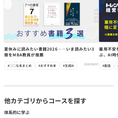
夏休みに読みたい書籍2026――いま読みたい3
雇用不安
冊をMBA教員が推薦
ぶ、AI
2026/08/07
#〇〇な本まとめ
#おすすめ本
#生成AI
#創造
他カテゴリからコースを探す
体系的に学ぶ