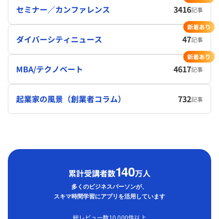
セミナー／カンファレンス
3416
記事
新着あり
ダイバーシティニュース
47
記事
新着あり
MBA/テクノベート
4617
記事
起業家の風景（創業者コラム）
732
記事
1
40
累計受講者数
万人
多くのビジネスパーソンが、
スキマ時間学習にアプリを活用しています
総レビュー数10,000件以上