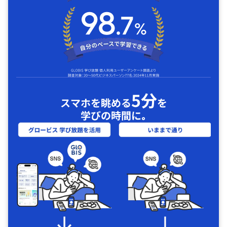
5分
スマホを眺める
を
学びの時間に｡