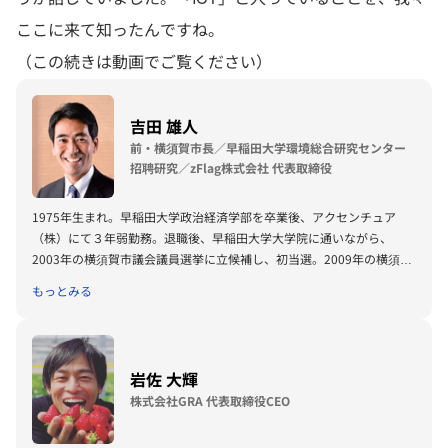
ここに来て知ったんですね。
（この続きは動画でご覧ください）
吉田 雄人
前・横須賀市長／早稲田大学環境総合研究センター
招聘研究／zFlag株式会社 代表取締役
1975年生まれ。早稲田大学政治経済学部を卒業後、アクセンチュア
（株）にて３年弱勤務。退職後、早稲田大学大学院に通いながら、
2003年の横須賀市議会議員選挙に立候補し、初当選。2009年の横須賀
市長選挙で初当選し、2013年に再選。2017年７月に退任するまで、完
もっとみる
全無所属を貫いた。
岩佐 大輝
株式会社GRA 代表取締役CEO