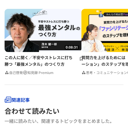
0:08:31
この人に聞く／不安やストレスに打ち
質問力を上げるためには
勝つ「最強メンタル」のつくり方
ーション」のステップを
みんなの相談室Premium
自己啓発
知見録 Premium
思考・コミュニケーション
関連記事
合わせて読みたい
一緒に読みたい、関連するトピックをまとめました｡