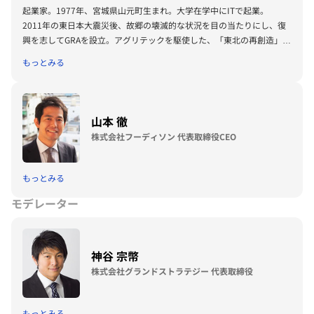
起業家。1977年、宮城県山元町生まれ。大学在学中にITで起業。
2011年の東日本大震災後、故郷の壊滅的な状況を目の当たりにし、復
興を志してGRAを設立。アグリテックを駆使した、「東北の再創造」を
ライフワークとする。
もっとみる
従来の農業ビジネスに変革をもたらし、一粒1000円の「ミガキイチ
ゴ」や「いちびこ」といった革新的なアグリブランドを創出。著書に
『99%の絶望の中に「1%のチャンス」は実る』（ダイヤモンド社）、
『絶対にギブアップしたくない人のための成功する農業』（朝日新聞出
山本 徹
版）などがある。
株式会社フーディソン 代表取締役CEO
もっとみる
モデレーター
神谷 宗幣
株式会社グランドストラテジー 代表取締役
もっとみる