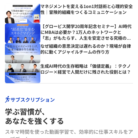
マネジメントを変える1on1対話術と心理的安全
性｜冒険的組織をつくるコミュニケーション
【グロービス開学20周年記念セミナー】AI時代
にMBAは必要か？1万人のネットワークと
「志」がもたらす、人生を安定させる究極の資
産とは？
なぜ組織の意思決定は遅れるのか？現場が自律
的に動くアジャイルチームの作り方
生成AI時代の生存戦略は「価値定義」：テクノ
ロジー×経営で人間だけに残された役割とは？
サブスクリプション
学ぶ習慣が､
あなたを強くする
スキマ時間を使った動画学習で、効率的に仕事スキルをア