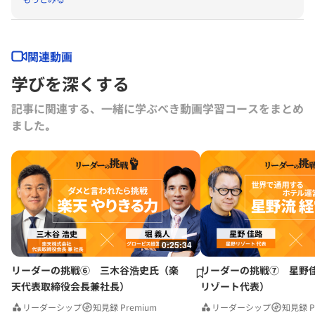
関連動画
学びを深くする
記事に関連する、一緒に学ぶべき動画学習コースをまとめ
ました｡
0:25:34
リーダーの挑戦⑥ 三木谷浩史氏（楽
リーダーの挑戦⑦ 星野
天代表取締役会長兼社長）
リゾート代表）
リーダーシップ
知見録 Premium
リーダーシップ
知見録 P