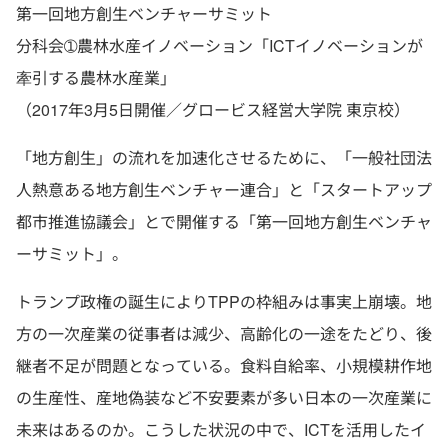
第一回地方創生ベンチャーサミット
分科会➀農林水産イノベーション「ICTイノベーションが
牽引する農林水産業」
（2017年3月5日開催／グロービス経営大学院 東京校）
「地方創生」の流れを加速化させるために、「
一般社団法
人熱意ある地方創生ベンチャー連合」と「
スタートアップ
都市推進協議会」とで開催する「
第一回地方創生ベンチャ
ーサミット」。
トランプ政権の誕生によりTPPの枠組みは事実上崩壊。地
方の一次産業の従事者は減少、高齢化の一途をたどり、後
継者不足が問題となっている。食料自給率、小規模耕作地
の生産性、産地偽装など不安要素が多い日本の一次産業に
未来はあるのか。こうした状況の中で、ICTを活用したイ