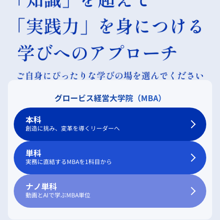
グロービス経営大学院（MBA）
本科
創造に挑み、変革を導くリーダーへ
単科
実務に直結するMBAを1科目から
ナノ単科
動画とAIで学ぶMBA単位