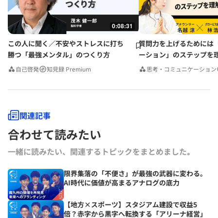
0:08:31
この人に聞く／不安やストレスに打ち
質問力を上げるためには
勝つ「最強メンタル」のつくり方
ーション」のステップを
みんなの相談室Premium
自己啓発
知見録 Premium
思考・コミュニケーション
関連記事
合わせて読みたい
一緒に読みたい、関連するトピックをまとめました｡
限界集落の「不便さ」が最強の武器に変わる。
AI時代に価値が高まるアナログの底力
【地方×スポーツ】スタジアム建設で収益5
倍？赤字から黒字へ転換する「アリーナ経営」