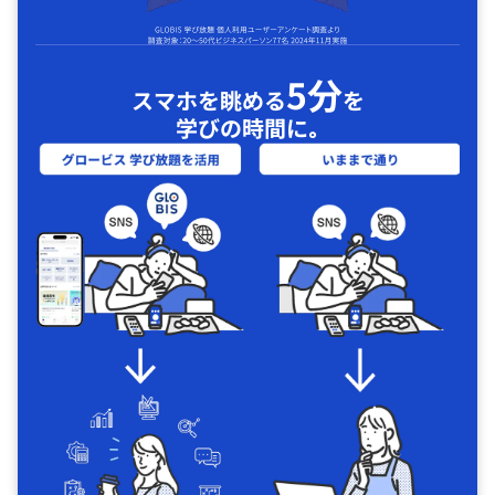
5分
スマホを眺める
を
学びの時間に｡