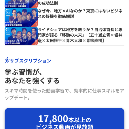
の成功法則
なぜ今、地方×AIなのか？東京にはないビジネ
スの好機を徹底解説
ライドシェアは地方を救うか？自治体首長と専
門家が語る「移動の未来」【五十嵐立青×堀井
巌×太田恒平×青木大和×青柳直樹】
サブスクリプション
学ぶ習慣が､
あなたを強くする
スキマ時間を使った動画学習で、効率的に仕事スキルをア
ップデート。
17,800
本以上の
ビジネス動画が見放題