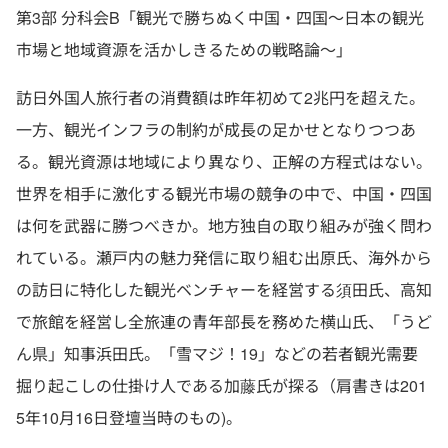
第3部 分科会B「観光で勝ちぬく中国・四国～日本の観光
市場と地域資源を活かしきるための戦略論～」
訪日外国人旅行者の消費額は昨年初めて2兆円を超えた。
一方、観光インフラの制約が成長の足かせとなりつつあ
る。観光資源は地域により異なり、正解の方程式はない。
世界を相手に激化する観光市場の競争の中で、中国・四国
は何を武器に勝つべきか。地方独自の取り組みが強く問わ
れている。瀬戸内の魅力発信に取り組む出原氏、海外から
の訪日に特化した観光ベンチャーを経営する須田氏、高知
で旅館を経営し全旅連の青年部長を務めた横山氏、「うど
ん県」知事浜田氏。「雪マジ！19」などの若者観光需要
掘り起こしの仕掛け人である加藤氏が探る（肩書きは201
5年10月16日登壇当時のもの)。