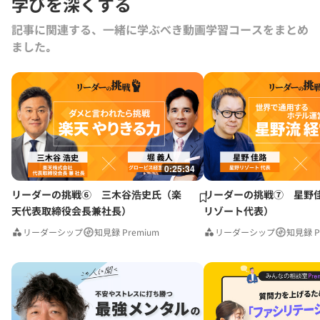
学びを深くする
記事に関連する、一緒に学ぶべき動画学習コースをまとめ
ました｡
0:25:34
リーダーの挑戦⑥ 三木谷浩史氏（楽
リーダーの挑戦⑦ 星野
天代表取締役会長兼社長）
リゾート代表）
リーダーシップ
知見録 Premium
リーダーシップ
知見録 P