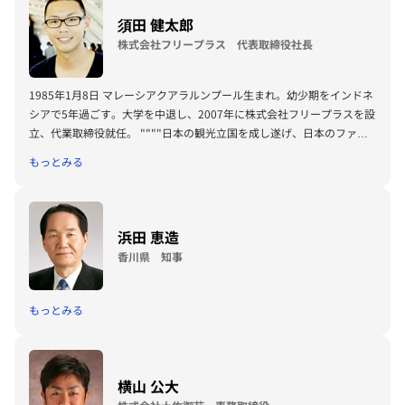
須田 健太郎
株式会社フリープラス 代表取締役社長
1985年1月8日 マレーシアクアラルンプール生まれ。幼少期をインドネ
シアで5年過ごす。大学を中退し、2007年に株式会社フリープラスを設
立、代業取締役就任。 """"日本の観光立国を成し遂げ、日本のファン
を世界に広げ、日本の元気の原動力となる""""ことを使命とし日々国内
もっとみる
外で奮闘している。
浜田 恵造
香川県 知事
もっとみる
横山 公大