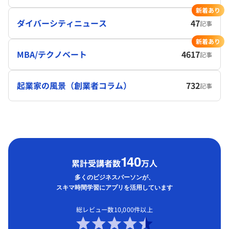
新着あり
ダイバーシティニュース
47
記事
新着あり
MBA/テクノベート
4617
記事
起業家の風景（創業者コラム）
732
記事
1
40
累計受講者数
万人
多くのビジネスパーソンが、
スキマ時間学習にアプリを活用しています
総レビュー数10,000件以上