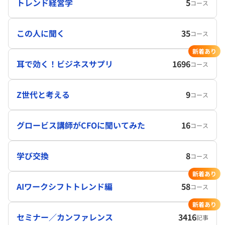
トレンド経営学
5
コース
この人に聞く
35
コース
新着あり
耳で効く！ビジネスサプリ
1696
コース
Z世代と考える
9
コース
グロービス講師がCFOに聞いてみた
16
コース
学び交換
8
コース
新着あり
AIワークシフトトレンド編
58
コース
新着あり
セミナー／カンファレンス
3416
記事