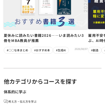
夏休みに読みたい書籍2026――いま読みたい3
雇用不安
冊をMBA教員が推薦
ぶ、AI
2026/08/07
#〇〇な本まとめ
#おすすめ本
#生成AI
#創造
他カテゴリからコースを探す
体系的に学ぶ
考え方・伝え方を学ぶ