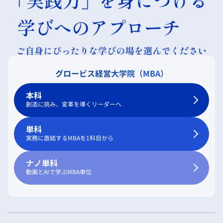
グロービス経営大学院（MBA）
本科
創造に挑み、変革を導くリーダーへ
単科
実務に直結するMBAを1科目から
ナノ単科
動画とAIで学ぶMBA単位