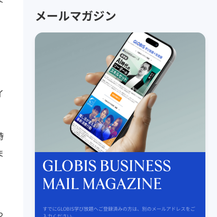
メールマガジン
イ
時
ま
すでにGLOBIS学び放題へご登録済みの方は、別のメールアドレスをご
っ
入力ください。