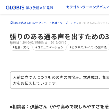
カテゴリ
ラーニングパス
知見を広げる
MBA/テクノベート
組織・リーダーシップ
張りのある通る声を出す
張りのある通る声を出すための
投稿日：2016/02/15
更新日：2019/08/15
#社会・文化
#コミュニケーション
#ビジネスパーソンの発声法
人前に立つ人につきものの声のお悩み。本連載は、相
方をお伝えしていきます。
■相談者：伊藤さん（やや高めで親しみやすさを