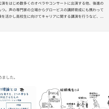
公演をはじめ数多くのオペラやコンサートに出演する他、後進の
もつ。声の専門家の立場からグロービスの講師育成にも携わって
験を活かし高校生に向けてキャリアに関する講演を行うなど、幅
二期会メゾ・ソプラノ会員。
めました｡