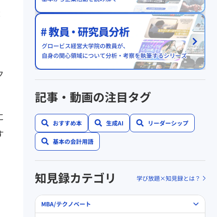
大
ク
記事・動画の注目タグ
に
おすすめ本
生成AI
リーダーシップ
す
基本の会計用語
知見録カテゴリ
学び放題×知見録とは？
MBA/テクノベート