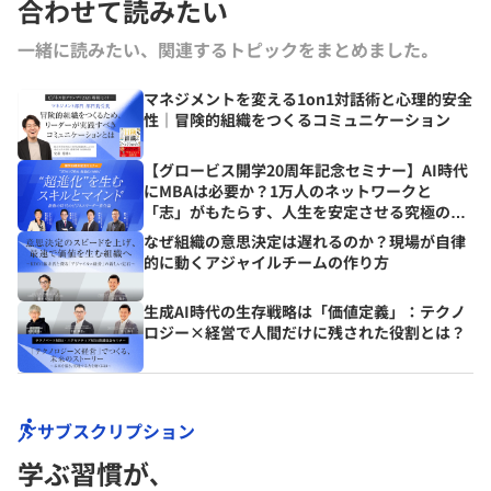
合わせて読みたい
一緒に読みたい、関連するトピックをまとめました｡
マネジメントを変える1on1対話術と心理的安全
性｜冒険的組織をつくるコミュニケーション
【グロービス開学20周年記念セミナー】AI時代
にMBAは必要か？1万人のネットワークと
「志」がもたらす、人生を安定させる究極の資
産とは？
なぜ組織の意思決定は遅れるのか？現場が自律
的に動くアジャイルチームの作り方
生成AI時代の生存戦略は「価値定義」：テクノ
ロジー×経営で人間だけに残された役割とは？
サブスクリプション
学ぶ習慣が､