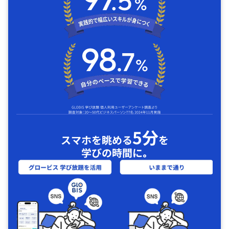
5分
スマホを眺める
を
学びの時間に｡