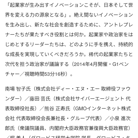
「起業家が生み出すイノベーションこそが、日本そして世
界を変える力の源泉となる」。絶え間ないイノベーション
を生み出し、新たな社会を創造するために、アントレプレ
ナーたちが果たすべき役割とは何か。起業家や政治家をは
じめとするリーダーたちは、どのように手を携え、持続的
な成長を実現していくべきだろうか。稀代の起業家たちと
次代を担う政治家が議論する（2014年4月開催・G1ベン
チャー／視聴時間53分16秒）。
南場 智子氏（株式会社ディー・エヌ・エー 取締役ファウ
ンダー）／藤田 晋氏（株式会社サイバーエージェント 代
表取締役社長）／熊谷 正寿氏（GMOインターネット株式
会社 代表取締役会長兼社長・グループ代表）／小泉 進次
郎氏（衆議院議員、内閣府大臣政務官兼復興大臣政務官）
／堀 義人（グロービス経営大学院 学長、グロービス・キ