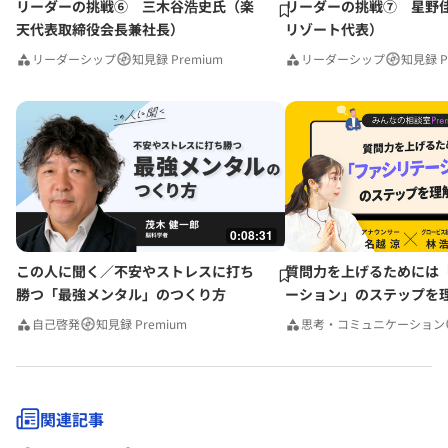
リーダーの挑戦⑥ 三木谷浩史氏（楽
リーダーの挑戦⑦ 星野
天代表取締役会長兼社長）
リゾート代表）
リーダーシップ
知見録 Premium
リーダーシップ
知見録 P
0:08:31
この人に聞く／不安やストレスに打ち
質問力を上げるためには
勝つ「最強メンタル」のつくり方
ーション」のステップを
みんなの相談室Premium
自己啓発
知見録 Premium
思考・コミュニケーション
関連記事