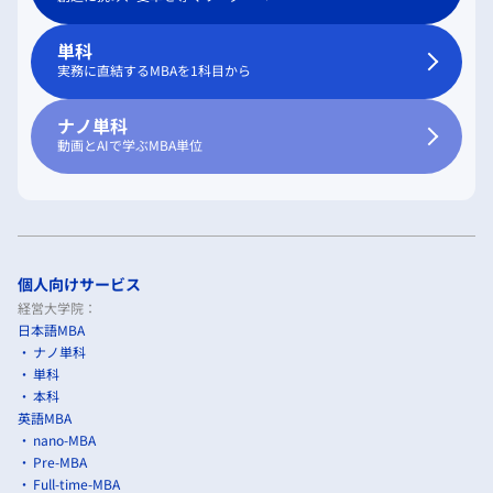
単科
実務に直結するMBAを1科目から
ナノ単科
動画とAIで学ぶMBA単位
個人向けサービス
経営大学院：
日本語MBA
ナノ単科
単科
本科
英語MBA
nano-MBA
Pre-MBA
Full-time-MBA