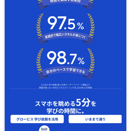
5分
スマホを眺める
を
学びの時間に｡