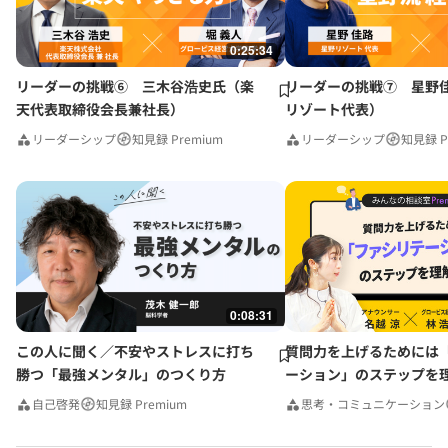
0:25:34
リーダーの挑戦⑥ 三木谷浩史氏（楽
リーダーの挑戦⑦ 星野
天代表取締役会長兼社長）
リゾート代表）
リーダーシップ
知見録 Premium
リーダーシップ
知見録 P
0:08:31
この人に聞く／不安やストレスに打ち
質問力を上げるためには
勝つ「最強メンタル」のつくり方
ーション」のステップを
みんなの相談室Premium
自己啓発
知見録 Premium
思考・コミュニケーション