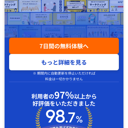
7日間の無料体験へ
もっと詳細を見る
※ 期間内に自動更新を停止いただければ
料金は一切かかりません
97%
利用者の
以上から
好評価をいただきました