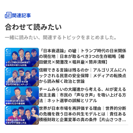
関連記事
合わせて読みたい
一緒に読みたい、関連するトピックをまとめました｡
「日本衰退論」の嘘｜トランプ時代の日米関係
の現在地｜日本が取るべき3つの生存戦略【櫛
田健児×関灘茂×堀井巌×筒井清輝】
信頼できる言論は残るのか｜アルゴリズムにハ
ックされる民意の安全保障｜メディアの転換点
から読み解く政治と世論
チームみらいの大躍進から考える、AIが変える
民主主義｜市民の「声なき声」を吸い上げる方
法｜ネット選挙の誤解とリアル
世界が日本市場を再評価する理由｜世界的分断
の危機を救う日本の共生モデルとは｜責任ある
積極財政と企業変革の真の条件【片山さつき×
筒井清輝×山口明夫×堀義人】