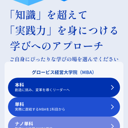
グロービス経営大学院（MBA）
本科
創造に挑み、変革を導くリーダーへ
単科
実務に直結するMBAを1科目から
ナノ単科