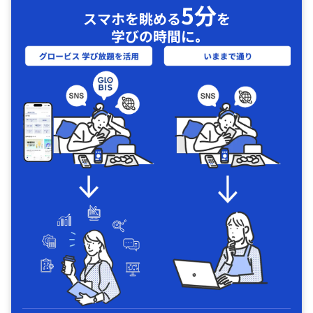
5分
スマホを眺める
を
学びの時間に｡