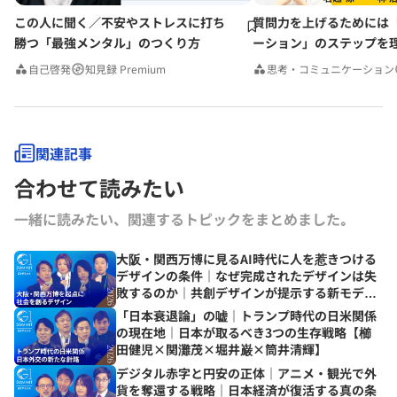
この人に聞く／不安やストレスに打ち
質問力を上げるためには
勝つ「最強メンタル」のつくり方
ーション」のステップを
みんなの相談室Premium
自己啓発
知見録 Premium
思考・コミュニケーション
関連記事
合わせて読みたい
一緒に読みたい、関連するトピックをまとめました｡
大阪・関西万博に見るAI時代に人を惹きつける
デザインの条件｜なぜ完成されたデザインは失
敗するのか｜共創デザインが提示する新モデル
とは
「日本衰退論」の嘘｜トランプ時代の日米関係
の現在地｜日本が取るべき3つの生存戦略【櫛
田健児×関灘茂×堀井巌×筒井清輝】
デジタル赤字と円安の正体｜アニメ・観光で外
貨を奪還する戦略｜日本経済が復活する真の条