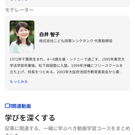
NFT作品「Re-Digitalization of Waves(foundation・2021)」など。
2016年PrixArsElectronica栄 誉賞 、EUよりSTARTSPrize受賞、
モデレーター
2019SXSWCreativeExperienceARROWAwards受賞。Apollo Magazine
40 UNDER 40 ART andTECH、 Asia Digital Art Award優秀賞、文化庁
メディア芸術祭アート部門審査委員会推薦作品多数。
白井 智子
落合陽一公式ページ（外部サイト）
https://yoichiochiai.com
株式会社こども政策シンクタンク 代表取締役
1972年千葉県生まれ、4～8歳を豪・シドニーで過ごす。1995年東京大
学法学部卒業後、松下政経塾に入塾。1999年沖縄にフリースクールを
立ち上げ、校長をつとめる。2003年大阪府池田市教育委員会から委託
を受け、不登校・ひきこもり・発達障がい等課題を抱える子どものため
もっとみる
の全国初の公設民営のフリースクールを設立。その後も大阪府、福島県
を中心に、学校の枠に縛られない子どもファーストの居場所や学びの場
を開設、運営。
現在はこども政策シンクタンク代表、ピースウィンズStudy in America
関連動画
プロジェクトディレクター、内閣府や文科省等の有識者会議委員、TBS
学びを深くする
ひるおびコメンテーターなどをつとめる。
日経ビジネス「次代を創る100人」AERA「日本を突破する100人」
記事に関連する、一緒に学ぶべき動画学習コースをまとめ
Forbes「日本のルールメーカー30人」等に選出。二男一女の母。