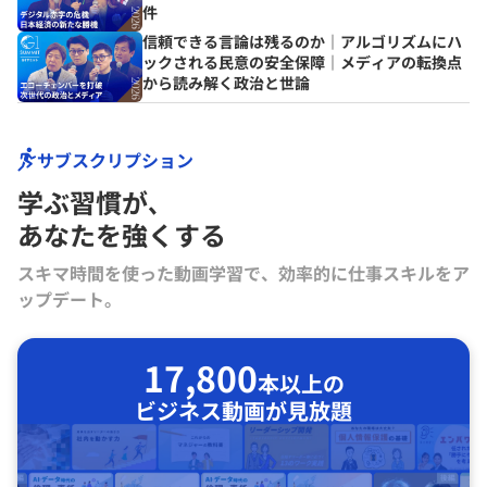
件
信頼できる言論は残るのか｜アルゴリズムにハ
ックされる民意の安全保障｜メディアの転換点
から読み解く政治と世論
サブスクリプション
学ぶ習慣が､
あなたを強くする
スキマ時間を使った動画学習で、効率的に仕事スキルをア
ップデート。
17,800
本以上の
ビジネス動画が見放題