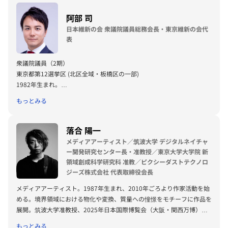
阿部 司
日本維新の会 衆議院議員総務会長・東京維新の会代
表
衆議院議員（2期）
東京都第12選挙区 (北区全域・板橋区の一部)
1982年生まれ。
二児の父。
もっとみる
埼玉県立春日部高等学校卒業。
早稲田大学商学部卒業後、（株）日本HP（外資系IT企業）、青山社中
株式会社（政策シンクタンク）を経て現職。
落合 陽一
日本維新の会総務会長・東京維新の会 代表
メディアアーティスト／筑波大学 デジタルネイチャ
ー開発研究センター長・准教授／東京大学大学院 新
領域創成科学研究科 准教／ピクシーダストテクノロ
ジーズ株式会社 代表取締役会長
メディアアーティスト。1987年生まれ、2010年ごろより作家活動を始
める。境界領域における物化や変換、質量への憧憬をモチーフに作品を
展開。筑波大学准教授、2025年日本国際博覧会（大阪・関西万博）テ
ーマ事業プロデューサー。写真集「質量への憧憬（amana・2019）」
もっとみる