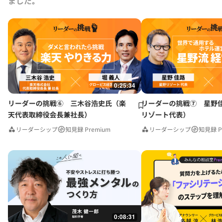
ました｡
0:25:34
リーダーの挑戦⑥ 三木谷浩史氏（楽
リーダーの挑戦⑦ 星野
天代表取締役会長兼社長）
リゾート代表）
リーダーシップ
知見録 Premium
リーダーシップ
知見録 P
0:08:31