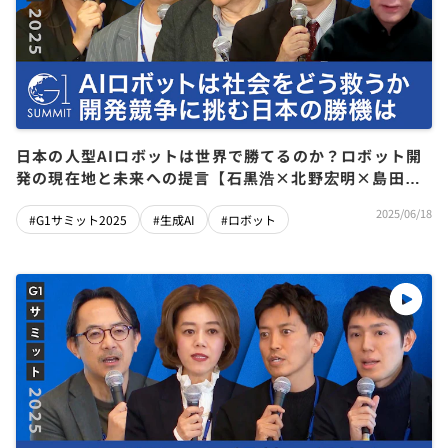
日本の人型AIロボットは世界で勝てるのか？ロボット開
発の現在地と未来への提言【石黒浩×北野宏明×島田太
郎×尾形哲也×井原慶子】
2025/06/18
#G1サミット2025
#生成AI
#ロボット