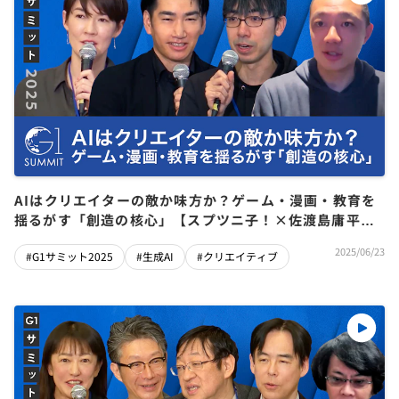
AIはクリエイターの敵か味方か？ゲーム・漫画・教育を
揺るがす「創造の核心」【スプツニ子！×佐渡島庸平×
里見治紀×赤川隼一】
2025/06/23
#G1サミット2025
#生成AI
#クリエイティブ