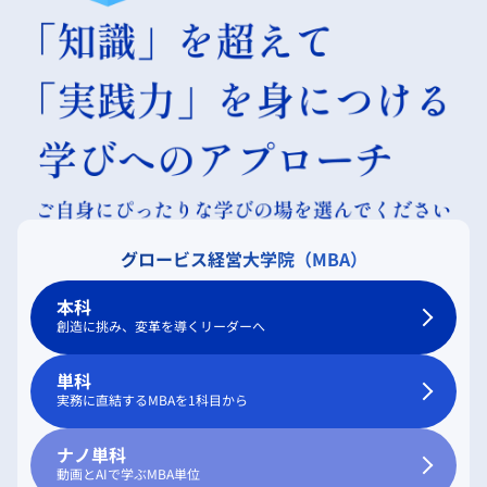
グロービス経営大学院（MBA）
本科
創造に挑み、変革を導くリーダーへ
単科
実務に直結するMBAを1科目から
ナノ単科
動画とAIで学ぶMBA単位