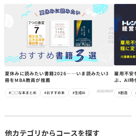
夏休みに読みたい書籍2026――いま読みたい3
雇用不安
冊をMBA教員が推薦
ぶ、AI
2026/08/07
#〇〇な本まとめ
#おすすめ本
#生成AI
#創造
他カテゴリからコースを探す