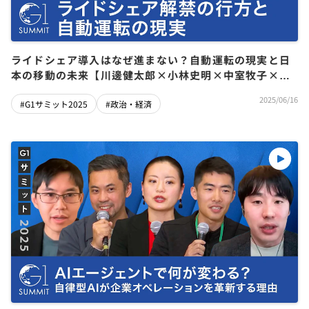
ライドシェア導入はなぜ進まない？自動運転の現実と日
本の移動の未来【川邊健太郎×小林史明×中室牧子×青
柳直樹×加藤真平】
2025/06/16
#G1サミット2025
#政治・経済