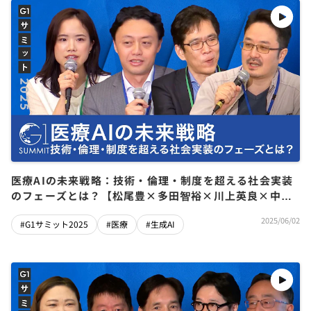
医療AIの未来戦略：技術・倫理・制度を超える社会実装
のフェーズとは？【松尾豊×多田智裕×川上英良×中安
杏奈】
2025/06/02
#G1サミット2025
#医療
#生成AI