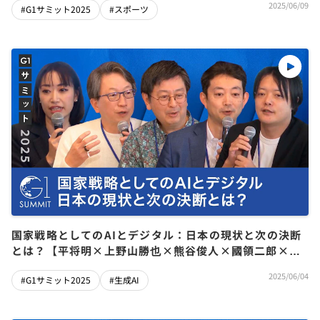
2025/06/09
#G1サミット2025
#スポーツ
国家戦略としてのAIとデジタル：日本の現状と次の決断
とは？【平将明×上野山勝也×熊谷俊人×國領二郎×米
良はるか】
2025/06/04
#G1サミット2025
#生成AI