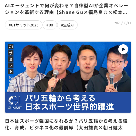
AIエージェントで何が変わる？自律型AIが企業オペレー
ションを革新する理由【Shane Gu×福島良典×松本恭
攝×平野未来×大柴行人】
2025/06/11
#G1サミット2025
#DX
#生成AI
日本はスポーツ強国になれるか？パリ五輪から考える強
化、育成、ビジネス化の最前線【太田雄貴×朝日健太郎
×松下浩二×塩田真弓】