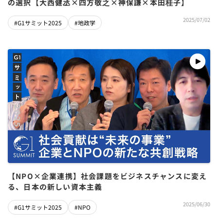
の選択【大西健丞×四方敬之×神保謙×本田桂子】
2025/07/02
#G1サミット2025
#地政学
【NPO×企業連携】社会課題をビジネスチャンスに変え
る、日本の新しい資本主義
2025/06/30
#G1サミット2025
#NPO