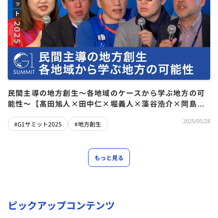
民間主導の地方創生〜各地域のケースから学ぶ地方の可
能性〜【髙田旭人×田中仁×堀義人×藻谷浩介×岡島悦
子】
2025/05/28
#G1サミット2025
#地方創生
もっと見る
ピックアップコンテンツ