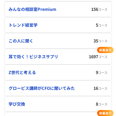
みんなの相談室Premium
156
コース
トレンド経営学
5
コース
この人に聞く
35
コース
新着あり
耳で効く！ビジネスサプリ
1697
コース
Z世代と考える
9
コース
グロービス講師がCFOに聞いてみた
16
コース
学び交換
8
コース
新着あり