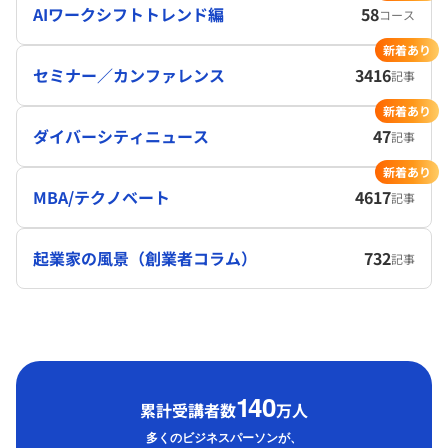
AIワークシフトトレンド編
58
コース
新着あり
セミナー／カンファレンス
3416
記事
新着あり
ダイバーシティニュース
47
記事
新着あり
MBA/テクノベート
4617
記事
起業家の風景（創業者コラム）
732
記事
1
40
累計受講者数
万人
多くのビジネスパーソンが、