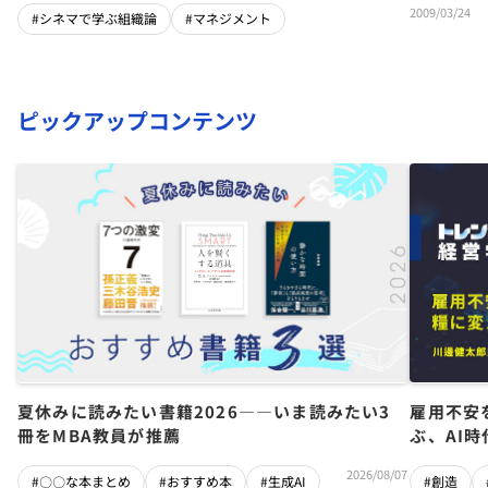
2009/03/24
#シネマで学ぶ組織論
#マネジメント
ピックアップコンテンツ
夏休みに読みたい書籍2026――いま読みたい3
雇用不安
冊をMBA教員が推薦
ぶ、AI
2026/08/07
#〇〇な本まとめ
#おすすめ本
#生成AI
#創造