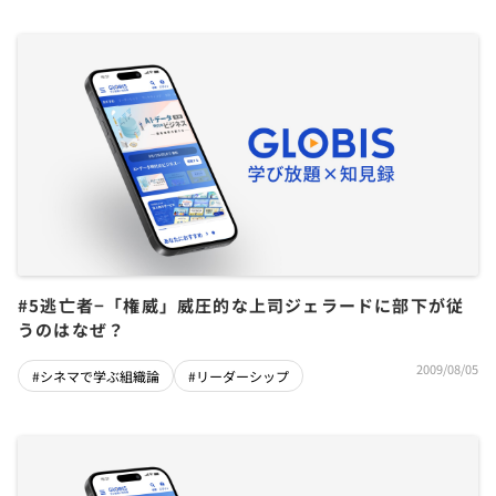
#5逃亡者−「権威」威圧的な上司ジェラードに部下が従
うのはなぜ？
2009/08/05
#シネマで学ぶ組織論
#リーダーシップ