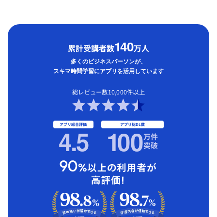
1
40
累計受講者数
万人
多くのビジネスパーソンが、
スキマ時間学習にアプリを活用しています
総レビュー数10,000件以上
アプリ総合評価
アプリ総DL数
4.5
1
00
万件
突破