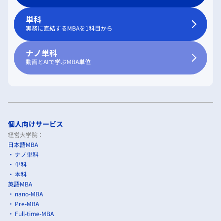
単科
実務に直結するMBAを1科目から
ナノ単科
動画とAIで学ぶMBA単位
個人向けサービス
経営大学院：
日本語MBA
ナノ単科
単科
本科
英語MBA
nano-MBA
Pre-MBA
Full-time-MBA