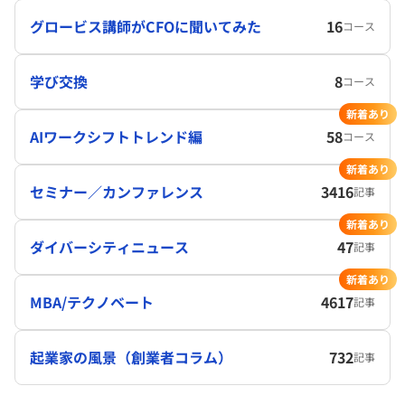
グロービス講師がCFOに聞いてみた
16
コース
学び交換
8
コース
新着あり
AIワークシフトトレンド編
58
コース
新着あり
セミナー／カンファレンス
3416
記事
新着あり
ダイバーシティニュース
47
記事
新着あり
MBA/テクノベート
4617
記事
起業家の風景（創業者コラム）
732
記事