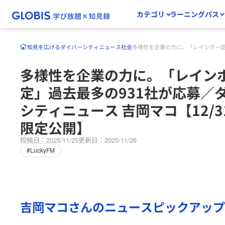
カテゴリ
ラーニングパス
知見を広げる
ダイバーシティニュース
社会
多様性を企業の力に。「レインボー認定
多様性を企業の力に。「レイン
定」過去最多の931社が応募／
シティニュース 吉岡マコ【12/
限定公開】
投稿日：2025/11/25
更新日：2025/11/26
#LuckyFM
吉岡マコさん
のニュースピックアップ