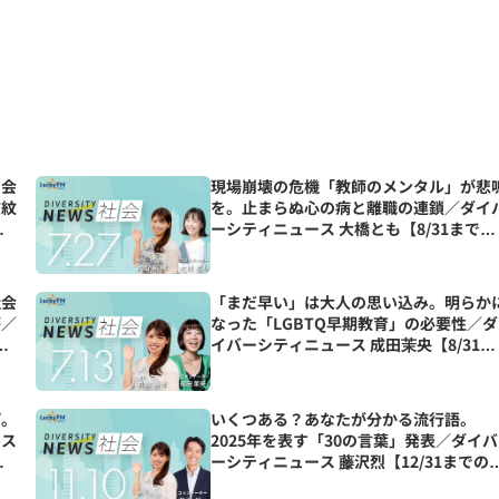
閉会
現場崩壊の危機「教師のメンタル」が悲
波紋
を。止まらぬ心の病と離職の連鎖／ダイ
ーシティニュース 大橋とも【8/31までの
限定公開】
社会
「まだ早い」は大人の思い込み。明らか
が／
なった「LGBTQ早期教育」の必要性／ダ
ま
イバーシティニュース 成田茉央【8/31ま
での限定公開】
プ。
いくつある？あなたが分かる流行語。
よス
2025年を表す「30の言葉」発表／ダイバ
美
ーシティニュース 藤沢烈【12/31までの
定公開】