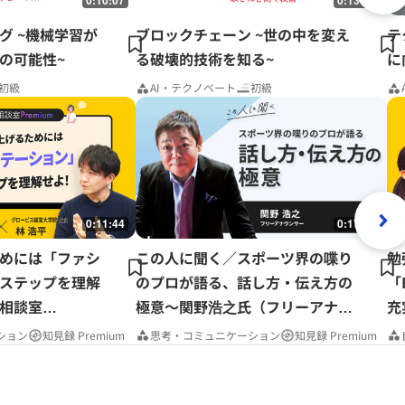
0:10:07
0:13:01
グ ~機械学習が
ブロックチェーン ~世の中を変え
テ
の可能性~
る破壊的技術を知る~
に
初級
AI・テクノベート
初級
0:11:44
0:17:37
めには「ファシ
この人に聞く／スポーツ界の喋り
勉
ステップを理解
のプロが語る、話し方・伝え方の
「
相談室
極意～関野浩之氏（フリーアナウ
充
ンサー）
P
ション
知見録 Premium
思考・コミュニケーション
知見録 Premium