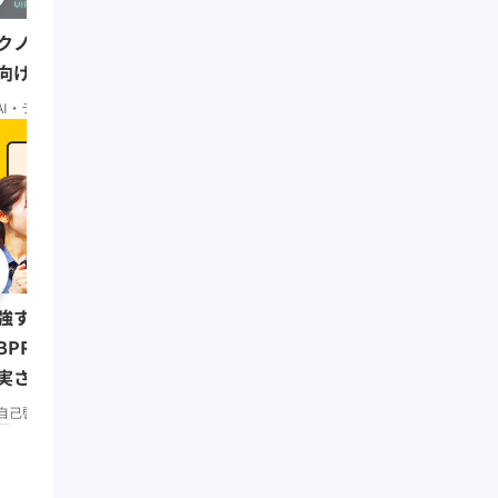
0:54:10
6Tech ~イノベーション
クノベート・ストラテジー ~DX
向けて~（前編）
AI・テクノベート
初級
AI・テクノベート
応用
0:08:07
リーダーの挑戦⑥ 三木
強する習慣をつけたい人は
（楽天代表取締役会長兼
BPR」で仕事もプライベートも
実させよう／みんなの相談室
リーダーシップ
知見録 Prem
remium
自己啓発
知見録 Premium