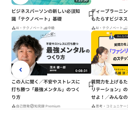
1:25:50
ビジネスパーソンの新しい必須知
ディープラーニン
識「テクノベート」基礎
もたらすビジネス
AI・テクノベート
中級
AI・テクノベート
0:08:31
この人に聞く／不安やストレスに
質問力を上げるた
打ち勝つ「最強メンタル」のつく
リテーション」の
り方
せよ！／みんなの
Premium
自己啓発
知見録 Premium
思考・コミュニケー