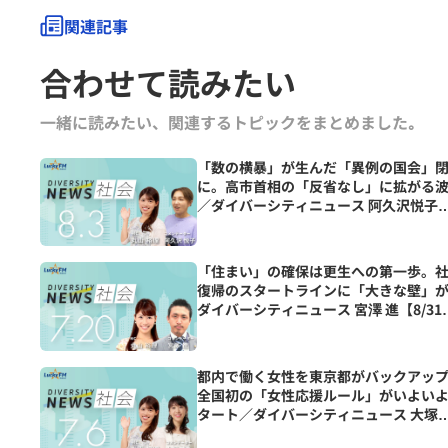
関連記事
合わせて読みたい
一緒に読みたい、関連するトピックをまとめました｡
「数の横暴」が生んだ「異例の国会」
に。高市首相の「反省なし」に拡がる
／ダイバーシティニュース 阿久沢悦子
【9/30までの限定公開】
「住まい」の確保は更生への第一歩。
復帰のスタートラインに「大きな壁」
ダイバーシティニュース 宮澤 進【8/31
での限定公開】
都内で働く女性を東京都がバックアッ
全国初の「女性応援ルール」がいよい
タート／ダイバーシティニュース 大塚
幸【8/31までの限定公開】