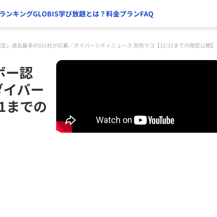
ランキング
GLOBIS学び放題とは？
料金プラン
FAQ
」過去最多の931社が応募／ダイバーシティニュース 吉岡マコ【12/31までの限定公開】
ボー認
ダイバー
31までの