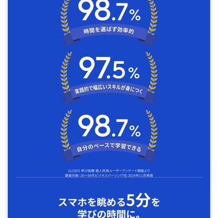
5分
スマホを眺める
を
学びの時間に｡