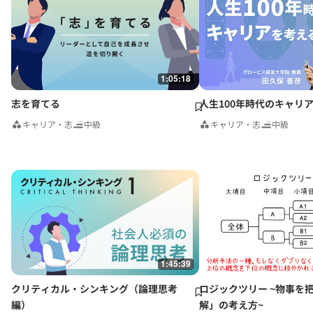
1:05:18
志を育てる
人生100年時代のキャリ
キャリア・志
中級
キャリア・志
中級
1:45:39
クリティカル・シンキング（論理思考
ロジックツリー ~物事を
編）
解」の考え方~