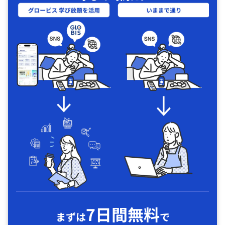
7日間無料
まずは
で