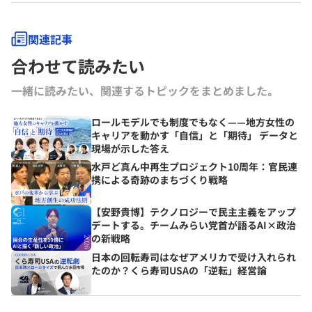
関連記事
合わせて読みたい
一緒に読みたい、関連するトピックをまとめました｡
ロールモデルでも制度でもなく——地方女性の
キャリアを動かす「自信」と「期待」 データと
現場が示した答え
水戸ど真ん中再生プロジェクト10周年：官民連
携による奇跡のまちづくり戦略
【安野貴博】テクノロジーで民主主義をアップ
デートする。チームみらい党首が語るAI×政治
の新戦略
日本の回転寿司はなぜアメリカで受け入れられ
たのか？くら寿司USAの「逆転」経営論