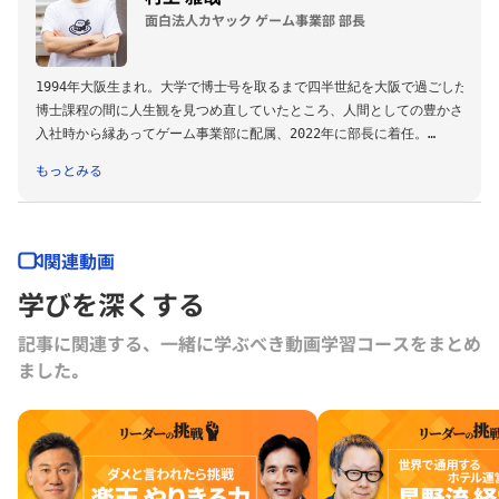
面白法人カヤック ゲーム事業部 部長
1994年大阪生まれ。大学で博士号を取るまで四半世紀を大阪で過ごした。

博士課程の間に人生観を見つめ直していたところ、人間としての豊かさに真正
入社時から縁あってゲーム事業部に配属、2022年に部長に着任。

現在は、ハイパーカジュアルゲームを通じて、面白く働き、面白くゲームをつ
もっとみる
大阪大学　大学院情報科学研究科　博士（情報科学）

中小企業診断士
関連動画
学びを深くする
記事に関連する、一緒に学ぶべき動画学習コースをまとめ
ました｡