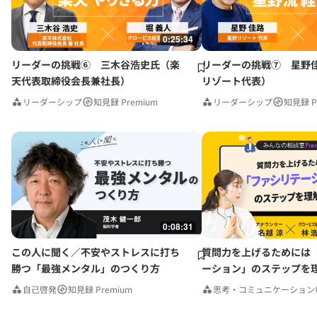
0:25:34
リーダーの挑戦⑥ 三木谷浩史氏（楽
リーダーの挑戦⑦ 星野
天代表取締役会長兼社長）
リゾート代表）
リーダーシップ
知見録 Premium
リーダーシップ
知見録 P
0:08:31
この人に聞く／不安やストレスに打ち
質問力を上げるためには
勝つ「最強メンタル」のつくり方
ーション」のステップを
みんなの相談室Premium
自己啓発
知見録 Premium
思考・コミュニケーション