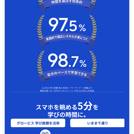
5分
スマホを眺める
を
学びの時間に｡