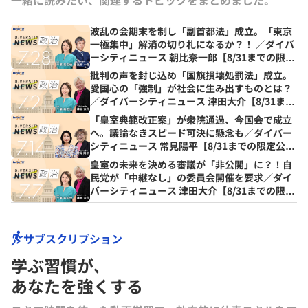
波乱の会期末を制し「副首都法」成立。「東京
一極集中」解消の切り札になるか？！ ／ダイバ
ーシティニュース 朝比奈一郎【8/31までの限定
公開】
批判の声を封じ込め「国旗損壊処罰法」成立。
愛国心の「強制」が社会に生み出すものとは？
／ダイバーシティニュース 津田大介【8/31まで
の限定公開】
「皇室典範改正案」が衆院通過、今国会で成立
へ。議論なきスピード可決に懸念も／ダイバー
シティニュース 常見陽平【8/31までの限定公
開】
皇室の未来を決める審議が「非公開」に？！自
民党が「中継なし」の委員会開催を要求／ダイ
バーシティニュース 津田大介【8/31までの限定
公開】
サブスクリプション
学ぶ習慣が､
あなたを強くする