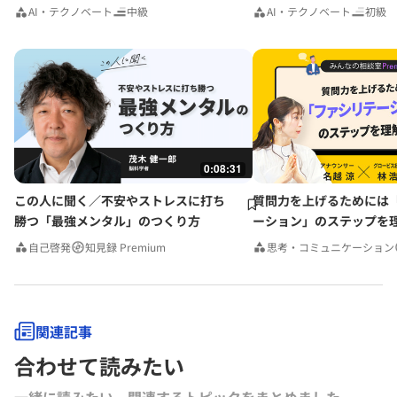
AI・テクノベート
中級
AI・テクノベート
初級
0:08:31
この人に聞く／不安やストレスに打ち
質問力を上げるためには
勝つ「最強メンタル」のつくり方
ーション」のステップを
みんなの相談室Premium
自己啓発
知見録 Premium
思考・コミュニケーション
関連記事
合わせて読みたい
一緒に読みたい、関連するトピックをまとめました｡