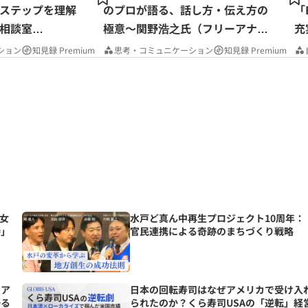
ステップを理解
のプロが語る、話し方・伝え方の
「
相談室
極意～関野浩之氏（フリーアナウ
充
ンサー）
P
ション
知見録 Premium
思考・コミュニケーション
知見録 Premium
女
水戸ど真ん中再生プロジェクト10周年：
待」
官民連携による奇跡のまちづくり戦略
をア
日本の回転寿司はなぜアメリカで受け入
語る
られたのか？くら寿司USAの「逆転」経