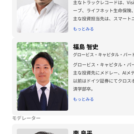
主なトラックレコードは、Visi
ーブ、ライフネット生命保険、Q
主な投資担当先は、スマートニュ
ア、FLYWHEEL、リノベる。
もっとみる
同社以前は、経営コンサルテ
京大学法学部卒。
福島 智史
グロービス・キャピタル・パート
グロービス・キャピタル・パー
主な投資先にメドレー、AIメデ
以前はドイツ証券にてクロス
済学部卒。
もっとみる
モデレーター
南 良平