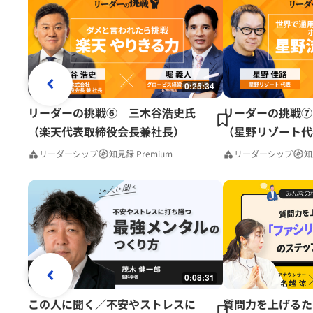
0:25:34
リーダーの挑戦⑥ 三木谷浩史氏
リーダーの挑戦⑦
（楽天代表取締役会長兼社長）
（星野リゾート代
リーダーシップ
知見録 Premium
リーダーシップ
知
0:08:31
この人に聞く／不安やストレスに
質問力を上げるた