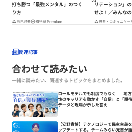
打ち勝つ「最強メンタル」のつく
リテーション」の
り方
せよ！／みんなの
Premium
自己啓発
知見録 Premium
思考・コミュニケー
関連記事
合わせて読みたい
一緒に読みたい、関連するトピックをまとめました｡
ロールモデルでも制度でもなく——地方
性のキャリアを動かす「自信」と「期
データと現場が示した答え
【安野貴博】テクノロジーで民主主義
ップデートする。チームみらい党首が