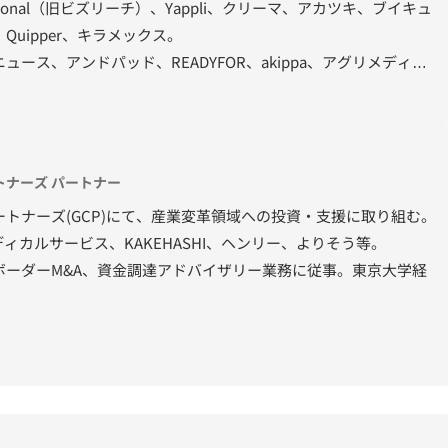
onal（旧ビズリーチ）、Yappli、クリーマ、アカツキ、ブイキュ
uipper、キラメックス。
ース、アンドパッド、READYFOR、akippa、アグリメディ
、tebiki、セイビー、ナレッジワーク、TEARASSなど。
ィング会社（現PwC）にて、プロジェクトマネジャーを歴任。東
ナーズ パートナー
トナーズ(GCP)にて、産業変革領域への投資・支援に取り組む。
ィカルサービス、KAKEHASHI、ヘンリー、よりそう等。
ボーダーM&A、資金調達アドバイザリー業務に従事。東京大学経