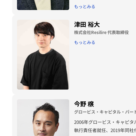
ョンに委ねるのではなく、日
もっとみる
津田 裕大
株式会社Resilire 代表取締役
もっとみる
今野 穣
グロービス・キャピタル・パート
2006年グロービス・キャピタ
執行責任者就任、2019年同