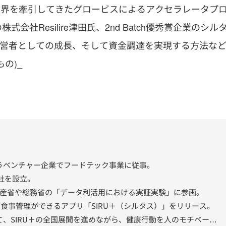
通じてベンチャー界を牽引してきたグロービスによるアクセラレータプ
の株式会社Resilire津田氏、2nd Batch優秀賞企業のシル
、経営者としての成長、そして資金調達を実現する方法な
の)_
うベンチャー企業でフードテック事業に従事。
会社を設立。
経産省や総務省の「データ利活用における実証実験」に参画。
から食事管理ができるアプリ「SIRU＋（シルタス）」をリリース。
、SIRU＋の全国展開を進めながら、健康行動を人のモチベーシ