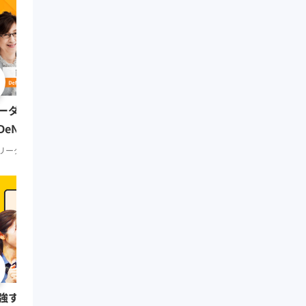
0:51:41
リーダーの挑戦② 田坂
ーダーの挑戦⑨ 南場智子氏
（多摩大学大学院名誉教
DeNA会長）
リーダーシップ
知見録 Prem
リーダーシップ
知見録 Premium
0:08:07
強する習慣をつけたい人は
リーダーの挑戦⑥ 三木