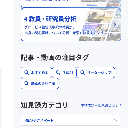
ロ
タ
ど
記事・動画の注目タグ
おすすめ本
生成AI
リーダーシップ
基本の会計用語
知見録カテゴリ
学び放題×知見録とは？
MBA/テクノベート