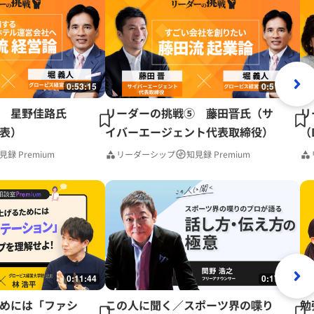
0:53:15
0:51:41
 星野佳路氏
リーダーの挑戦⑤ 藤田晋氏（サ
リ
表）
イバーエージェント代表取締役）
（
見録 Premium
リーダーシップ
知見録 Premium
0:11:44
0:17:37
めには「ファシ
この人に聞く／スポーツ界の喋り
勉