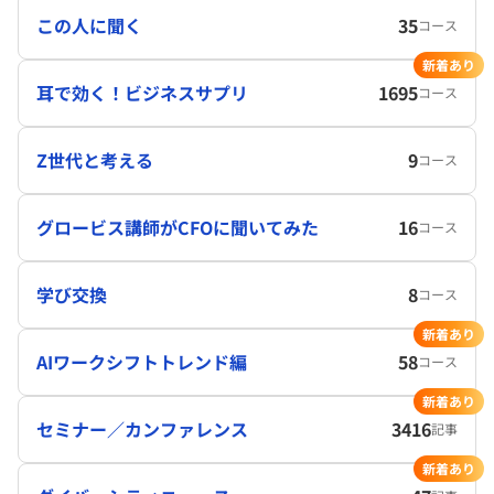
この人に聞く
35
コース
新着あり
耳で効く！ビジネスサプリ
1695
コース
Z世代と考える
9
コース
グロービス講師がCFOに聞いてみた
16
コース
学び交換
8
コース
新着あり
AIワークシフトトレンド編
58
コース
新着あり
セミナー／カンファレンス
3416
記事
新着あり