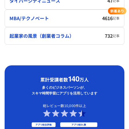
ダイバーシティニュース
47
記事
新着あり
MBA/テクノベート
4616
記事
起業家の風景（創業者コラム）
732
記事
1
40
累計受講者数
万人
多くのビジネスパーソンが、
スキマ時間学習にアプリを活用しています
総レビュー数10,000件以上
アプリ総合評価
アプリ総DL数