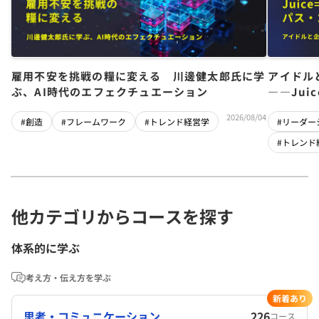
雇用不安を挑戦の糧に変える 川邊健太郎氏に学
アイドル
ぶ、AI時代のエフェクチュエーション
――Jui
チーム」
2026/08/04
#創造
#フレームワーク
#トレンド経営学
#リーダー
#トレンド
他カテゴリからコースを探す
体系的に学ぶ
考え方・伝え方を学ぶ
新着あり
思考・コミュニケーション
226
コース