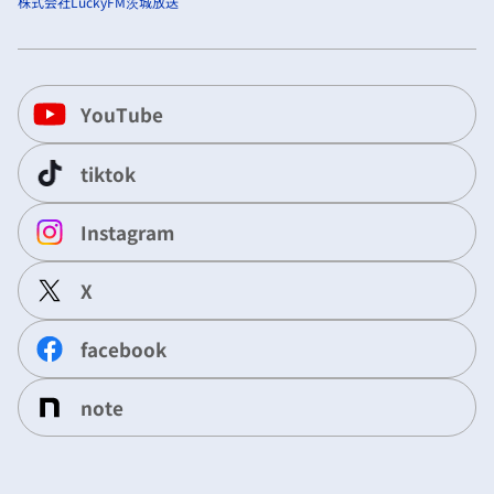
株式会社LuckyFM茨城放送
YouTube
tiktok
Instagram
X
facebook
note