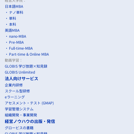
経営大学院：
日本語MBA
ナノ単科
単科
本科
英語MBA
nano-MBA
Pre-MBA
Full-time-MBA
Part-time & Online MBA
動画学習：
GLOBIS 学び放題×知見録
GLOBIS Unlimited
法人向けサービス
企業内研修
スクール型研修
eラーニング
アセスメント・テスト (GMAP)
学習管理システム
組織開発・事業開発
経営ノウハウの出版・発信
グロービスの書籍
GLOBIS 学び放題×知見録