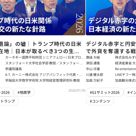
退論」の嘘｜トランプ時代の日米
デジタル赤字と円
在地｜日本が取るべき3つの生存
で外貨を奪還する
田健児×関灘茂×堀井巌×筒井清
る真の条件
カーネギー国際平和財団 シニアフェロー/ 日本プログ
唐鎌 大輔
株式会社みず
ラムディレクター
ト
スタンフォード大学社会学部 教授／スタンフォード
津田 通隆
経済産業省 大
大学アジア太平洋研究センター 所長／東京財団 名誉
デジタル経済
参議院議員
中山 淳雄
Re enter
フェロー
報処理推進機
講師／Plott
A.T. カーニー株式会社 アジアパシフィック代表・日
川邊 健太郎
LINEヤフー
センター 情報分
本法人会長
早稲田大学商学学術院 大学院経営管理研究科 教授
加森 万紀子
加森観光株式
任者
2026/07/30
2026
#地政学
#G1サミット2026
#イ
・トランプ
#コンテンツ