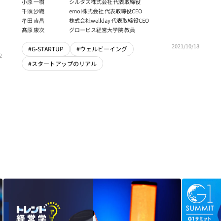
小原 一樹
シルタス株式会社 代表取締役
千頭 沙織
emol株式会社 代表取締役CEO
牟田 吉昌
株式会社wellday 代表取締役CEO
髙原 康次
グロービス経営大学院 教員
2021/10/18
#G-STARTUP
#ウェルビーイング
2
#スタートアップのリアル