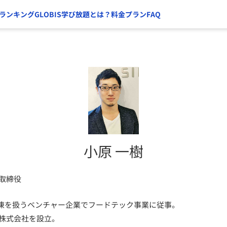
ランキング
GLOBIS学び放題とは？
料金プラン
FAQ
小原 一樹
取締役
凍を扱うベンチャー企業でフードテック事業に従事。
ス株式会社を設立。