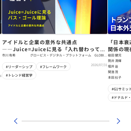
アイドルと企業の意外な共通点
「日本衰
――Juice=Juiceに見る「入れ替わっても
関係の現
強いチーム」をつくるパス・ゴール理論
戦略【櫛
市川 有希
グロービス・デジタル・プラットフォーム GLOBIS
櫛田 健児
学び放題 編集部・コンテンツ開発チーム
筒井 清輝
輝】
2026/07/31
堀井 巌
#リーダーシップ
#フレームワーク
関灘 茂
#トレンド経営学
4
本田 桂子
#G1サミット
#ドナルド