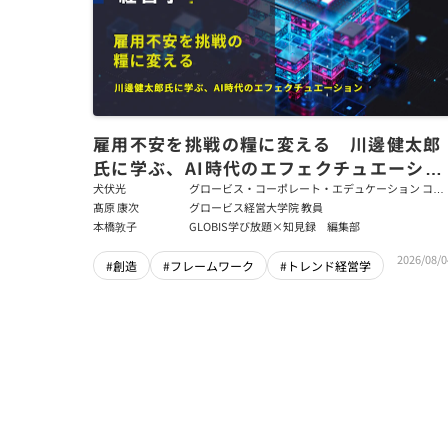
雇用不安を挑戦の糧に変える 川邊健太郎
氏に学ぶ、AI時代のエフェクチュエーショ
ン
犬伏光
グロービス・コーポレート・エデュケーション コー
ポレート・ソリューション・チーム コンサルタント
髙原 康次
グロービス経営大学院 教員
本橋敦子
GLOBIS学び放題×知見録 編集部
2026/08/0
#創造
#フレームワーク
#トレンド経営学