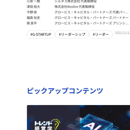
小原 一樹
シルタス株式会社 代表取締役
津田 裕大
株式会社Resilire 代表取締役
今野 穣
グロービス・キャピタル・パートナーズ 代表パート
ナー
福島 智史
グロービス・キャピタル・パートナーズ パートナー
南 良平
グロービス・キャピタル・パートナーズ プリンシパ
ル
2021/11/1
#G-STARTUP
#リーダーシップ
#リーダー
ピックアップコンテンツ