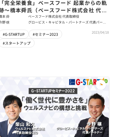
「完全栄養食」ベースフード 起業からの軌
跡～橋本舜氏（ベースフード株式会社 代表
取締役）
橋本 舜
ベースフード株式会社 代表取締役
今野 穣
グロービス・キャピタル・パートナーズ 代表パート
ナー
2023/04/18
#G-STARTUP
#セミナー2023
#スタートアップ