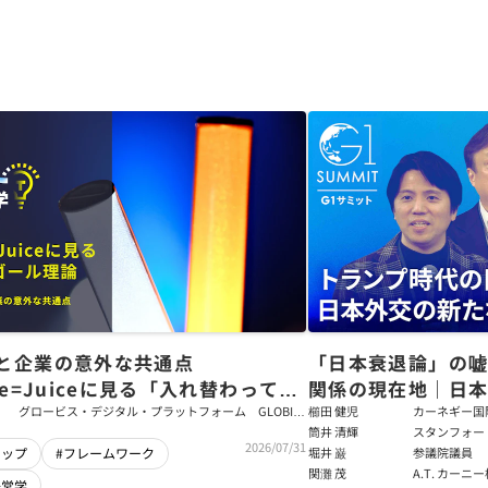
と企業の意外な共通点
「日本衰退論」の
ce=Juiceに見る「入れ替わっても
関係の現在地｜日本
ム」をつくるパス・ゴール理論
戦略【櫛田健児×
グロービス・デジタル・プラットフォーム GLOBIS
櫛田 健児
カーネギー国
学び放題 編集部・コンテンツ開発チーム
ラムディレク
筒井 清輝
スタンフォー
輝】
2026/07/31
大学アジア太
堀井 巌
参議院議員
シップ
#フレームワーク
フェロー
関灘 茂
A.T. カー
経営学