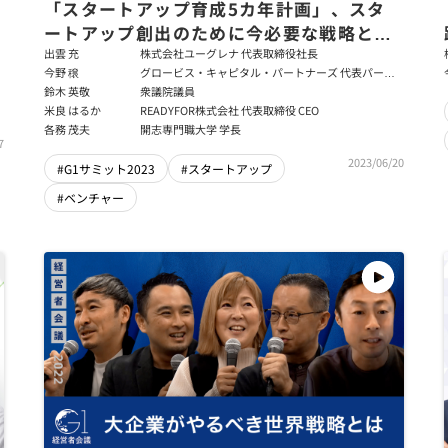
「スタートアップ育成5カ年計画」、スタ
ートアップ創出のために今必要な戦略とは
～出雲充×今野穣×鈴木英敬×米良はるか
出雲 充
株式会社ユーグレナ 代表取締役社長
今野 穣
グロービス・キャピタル・パートナーズ 代表パート
×各務茂夫
ナー
鈴木 英敬
衆議院議員
米良 はるか
READYFOR株式会社 代表取締役 CEO
各務 茂夫
開志専門職大学 学長
7
2023/06/20
#G1サミット2023
#スタートアップ
#ベンチャー