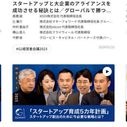
スタートアップと大企業のアライアンスを
成功させる秘訣とは／グローバルで勝つた
めのアライアンスとは／経営陣のダイバー
髙橋 誠
KDDI株式会社 代表取締役会長
辻 庸介
株式会社マネーフォワード 代表取締役社長 グループ
シティをどのように実現するか？【髙橋誠
CEO
中村 亜由子
株式会社eiicon 代表取締役社長
×辻庸介×中村亜由子×横山直人×今野
8
横山 直人
株式会社フライウィール 代表取締役
穣】
今野 穣
グロービス・キャピタル・パートナーズ 代表パート
ナー
2024/01/22
#G1経営者会議2023