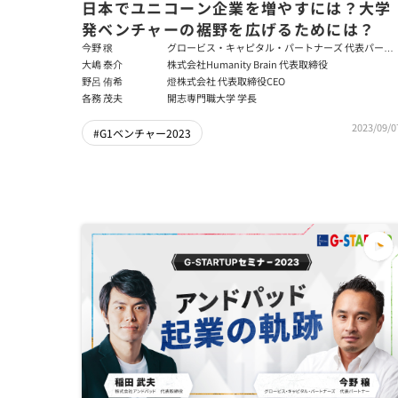
日本でユニコーン企業を増やすには？大学
発ベンチャーの裾野を広げるためには？
今野 穣
グロービス・キャピタル・パートナーズ 代表パート
ナー
大嶋 泰介
株式会社Humanity Brain 代表取締役
野呂 侑希
燈株式会社 代表取締役CEO
各務 茂夫
開志専門職大学 学長
2023/09/0
#G1ベンチャー2023