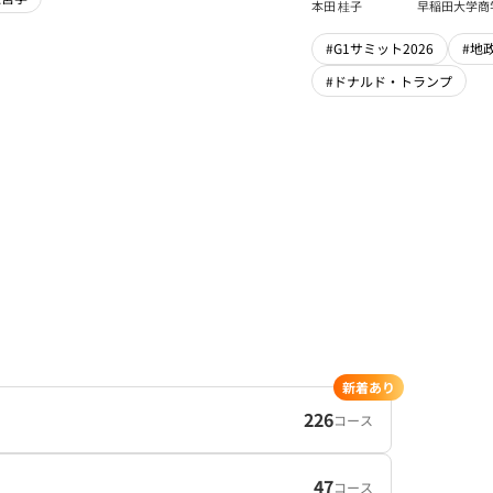
本法人会長
本田 桂子
早稲田大学商
#G1サミット2026
#地
#ドナルド・トランプ
新着あり
226
コース
47
コース