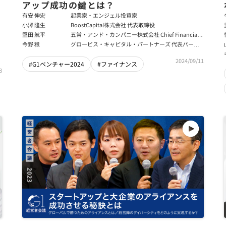
アップ成功の鍵とは？
有安 伸宏
起業家・エンジェル投資家
小澤 隆生
BoostCapital株式会社 代表取締役
堅田 航平
五常・アンド・カンパニー株式会社 Chief Financial
Officer
今野 穣
グロービス・キャピタル・パートナーズ 代表パート
ナー
2024/09/11
#G1ベンチャー2024
#ファイナンス
8