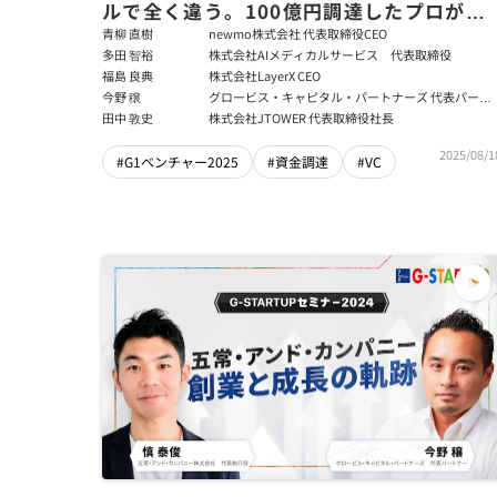
ルで全く違う。100億円調達したプロが語
る、スタートアップ資金調達の残酷な真実
青柳 直樹
newmo株式会社 代表取締役CEO
多田 智裕
株式会社AIメディカルサービス 代表取締役
福島 良典
株式会社LayerX CEO
今野 穣
グロービス・キャピタル・パートナーズ 代表パート
ナー
田中 敦史
株式会社JTOWER 代表取締役社長
2025/08/1
#G1ベンチャー2025
#資金調達
#VC