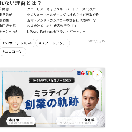
れない理由とは？
今野 穣
グロービス・キャピタル・パートナーズ 代表パート
ナー
里見 治紀
セガサミーホールディングス株式会社 代表取締役社
長 グループCEO／株式会社セガ 代表取締役会長CEO
慎 泰俊
五常・アンド・カンパニー株式会社 代表執行役
／サミー株式会社 代表取締役会長CEO
山田 進太郎
株式会社メルカリ 代表執行役CEO
キャシー 松井
MPower Partners ゼネラル・パートナー
2024/05/15
#G1サミット2024
#スタートアップ
#ユニコーン