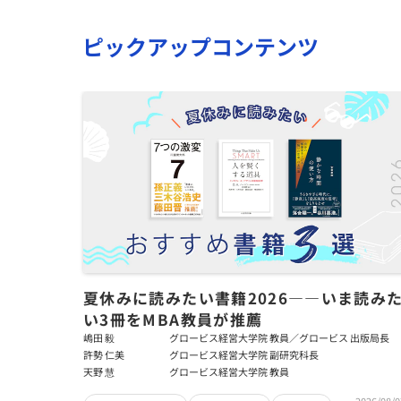
ピックアップコンテンツ
夏休みに読みたい書籍2026――いま読み
い3冊をMBA教員が推薦
嶋田 毅
グロービス経営大学院 教員／グロービス 出版局長
許勢 仁美
グロービス経営大学院 副研究科長
天野 慧
グロービス経営大学院 教員
2026/08/0