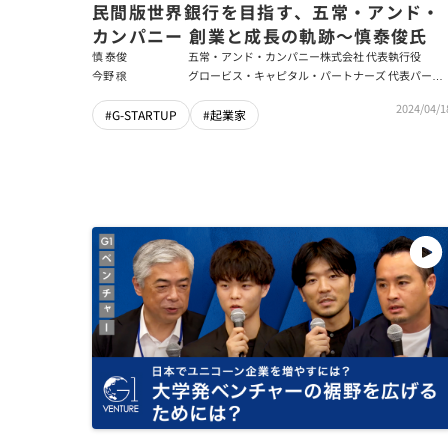
民間版世界銀行を目指す、五常・アンド・
カンパニー 創業と成長の軌跡～慎泰俊氏
慎 泰俊
五常・アンド・カンパニー株式会社 代表執行役
今野 穣
グロービス・キャピタル・パートナーズ 代表パート
ナー
2024/04/1
#G-STARTUP
#起業家