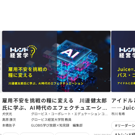
た
雇用不安を挑戦の糧に変える 川邊健太郎
アイドル
氏に学ぶ、AI時代のエフェクチュエーショ
――Jui
ン
強いチー
犬伏光
グロービス・コーポレート・エデュケーション コー
市川 有希
ポレート・ソリューション・チーム コンサルタント
髙原 康次
グロービス経営大学院 教員
本橋敦子
GLOBIS学び放題×知見録 編集部
#リーダー
#トレンド
7
2026/08/04