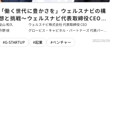
「働く世代に豊かさを」ウェルスナビの構
想と挑戦〜ウェルスナビ代表取締役CEO・
柴山和久氏
柴山 和久
ウェルスナビ株式会社 代表取締役 CEO
今野 穣
グロービス・キャピタル・パートナーズ 代表パート
ナー
2022/10/19
#G-STARTUP
#起業
#ベンチャー