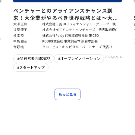
ベンチャーとのアライアンスチャンス到
来！大企業がやるべき世界戦略とは～大澤
正和×笹原優子×杉江陸×中馬和彦×今野
大澤 正和
株式会社三菱 UFJ フィナンシャル・グループ 執行
役常務デジタルサービス事業本部長 兼 グループ
笹原 優子
株式会社NTTドコモ・ベンチャーズ 代表取締役CEO
穣
CDTO
& CCO
杉江 陸
株式会社Paidy 代表取締役社長 兼 CEO
2
中馬 和彦
KDDI株式会社 事業創造本部 副本部長
今野 穣
グロービス・キャピタル・パートナーズ 代表パート
ナー
2023/02/16
#G1経営者会議2022
#オープンイノベーション
#スタートアップ
もっと見る