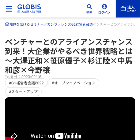
知見を広げる
セミナー／カンファレンス
G1経営者会議
ベンチャーとのアライアンス
ベンチャーとのアライアンスチャンス
到来！大企業がやるべき世界戦略とは
～大澤正和×笹原優子×杉江陸×中馬
和彦×今野穣
投稿日：2023/02/16
#G1経営者会議2022
#オープンイノベーション
#スタートアップ