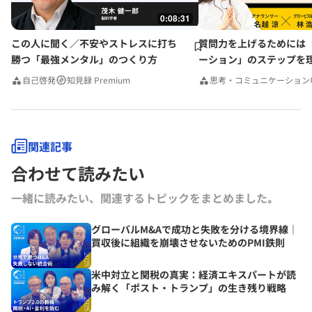
0:08:31
この人に聞く／不安やストレスに打ち
質問力を上げるためには
勝つ「最強メンタル」のつくり方
ーション」のステップを
みんなの相談室Premium
自己啓発
知見録 Premium
思考・コミュニケーション
関連記事
合わせて読みたい
一緒に読みたい、関連するトピックをまとめました｡
グローバルM&Aで成功と失敗を分ける境界線｜
買収後に組織を崩壊させないためのPMI鉄則
米中対立と関税の真実：経済エキスパートが読
み解く「ポスト・トランプ」の生き残り戦略