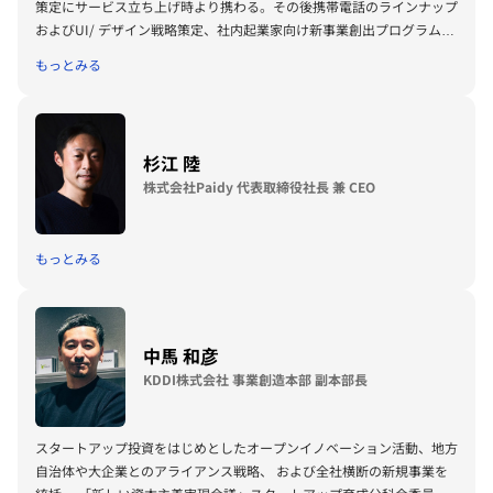
策定にサービス立ち上げ時より携わる。その後携帯電話のラインナップ
およびUI/ デザイン戦略策定、社内起業家向け新事業創出プログラムを
運営。2021年よりNTTグループのCVCであるNTTドコモ・ベンチャー
もっとみる
ズの代表に就任。2023年よりドコモのコンシューマ事業を統括する事
業部長を経て、2025年7月にＮＴＴドコモ・ベンチャーズに代表取締役
ＣＥＯ＆ＣＣＯ（Chief Culture Officer）として帰任。株式会社ローン
ディールのメンターとして社外の人材育成にも携わる。一般社団法人越
杉江 陸
境イニシアチブ理事。
株式会社Paidy 代表取締役社長 兼 CEO
もっとみる
中馬 和彦
KDDI株式会社 事業創造本部 副本部長
スタートアップ投資をはじめとしたオープンイノベーション活動、地方
自治体や大企業とのアライアンス戦略、 および全社横断の新規事業を