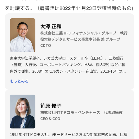
を討議する。（肩書きは2022年11月23日登壇当時のもの)
大澤 正和
株式会社三菱 UFJ フィナンシャル・グループ 執行
役常務デジタルサービス事業本部長 兼 グループ
CDTO
東京大学法学部卒、シカゴ大学ロースクール卒（LL.M.）。三菱銀行
（当時）入行後、コーポレートバンキング、M&A、個人取引などに国
内外で従事。2008年のモルガン・スタンレー宛出資、2013-15年のア
ユタヤ銀行の買収・統合に参画。その後、欧州企画部長、経営企画部部
もっとみる
長を経て、2017年よりデジタル企画部長としてMUFGのデジタル戦略
を所管。 2020年4月よりグループChief Digital Transformation Officer
(CDTO)に就任。本年4月よりデジタルサービス事業本部長を兼任。
笹原 優子
株式会社NTTドコモ・ベンチャーズ 代表取締役
CEO & CCO
1995年NTTドコモ入社。iモードサービスおよび対応端末の企画、仕様