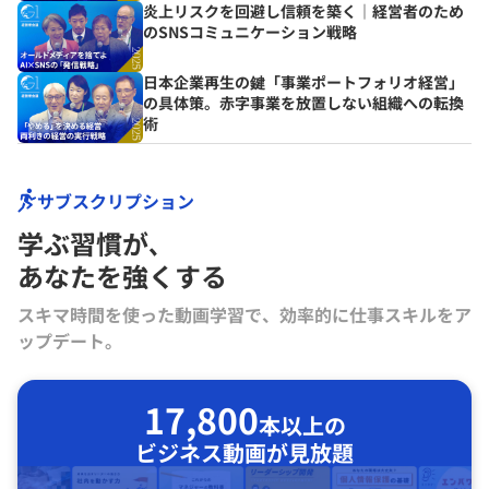
炎上リスクを回避し信頼を築く｜経営者のため
のSNSコミュニケーション戦略
日本企業再生の鍵「事業ポートフォリオ経営」
の具体策。赤字事業を放置しない組織への転換
術
サブスクリプション
学ぶ習慣が､
あなたを強くする
スキマ時間を使った動画学習で、効率的に仕事スキルをア
ップデート。
17,800
本以上の
ビジネス動画が見放題