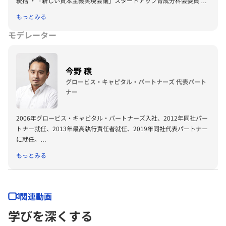
統括 ・「新しい資本主義実現会議」スタートアップ育成分科会委員 ・
経済産業省 J-Startup推薦委員 ・経団連スタートアップエコシステム改
もっとみる
革TF委員 ・東京大学大学院工学系研究科非常勤講師 ・バーチャルシテ
ィコンソーシアム代表幹事 ・一般社団法人Metaverse Japan理事 ・ク
モデレーター
ラスター株式会社 社外取締役
今野 穣
グロービス・キャピタル・パートナーズ 代表パート
ナー
2006年グロービス・キャピタル・パートナーズ入社、2012年同社パー
トナー就任、2013年最高執行責任者就任、2019年同社代表パートナー
に就任。
主なトラックレコードは、Visional（旧ビズリーチ）、Yappli、クリー
もっとみる
マ、アカツキ、ブイキューブ、ライフネット生命保険、Quipper、キラ
メックス。
主な投資担当先は、スマートニュース、アンドパッド、READYFOR、
akippa、アグリメディア、FLYWHEEL、リノベる。、tebiki、セイビ
関連動画
ー、ナレッジワーク、TEARASSなど。
学びを深くする
同社以前は、経営コンサルティング会社（現PwC）にて、プロジェク
トマネジャーを歴任。東京大学法学部卒。