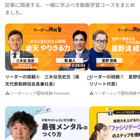
記事に関連する、一緒に学ぶべき動画学習コースをまとめ
ました｡
0:25:34
リーダーの挑戦⑥ 三木谷浩史氏（楽
リーダーの挑戦⑦ 星野
天代表取締役会長兼社長）
リゾート代表）
リーダーシップ
知見録 Premium
リーダーシップ
知見録 P