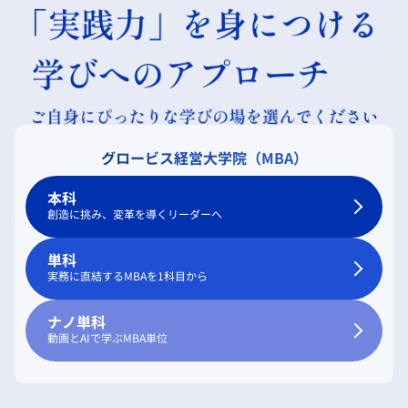
グロービス経営大学院（MBA）
本科
創造に挑み、変革を導くリーダーへ
単科
実務に直結するMBAを1科目から
ナノ単科
動画とAIで学ぶMBA単位