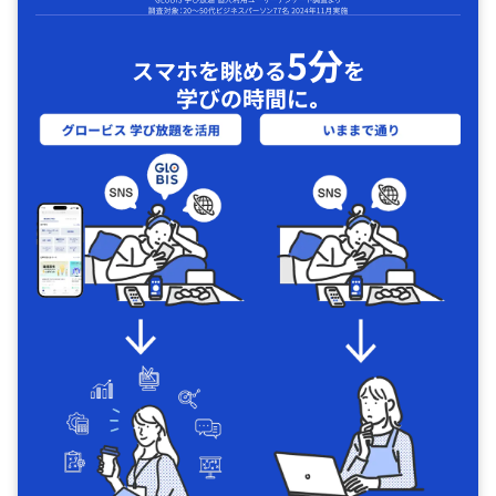
5分
スマホを眺める
を
学びの時間に｡