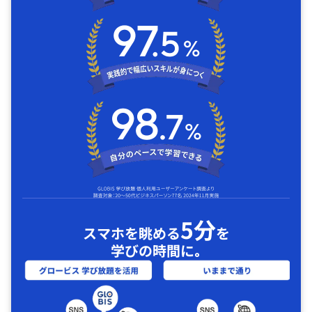
5分
スマホを眺める
を
学びの時間に｡