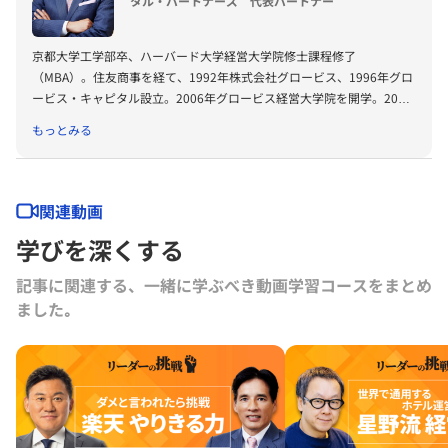
タル・パートナーズ 代表パートナー
京都大学工学部卒、ハーバード大学経営大学院修士課程修了
（MBA）。住友商事を経て、1992年株式会社グロービス、1996年グロ
ービス・キャピタル設立。2006年グロービス経営大学院を開学。2008
年に「G1サミット」を創設。2011年には復興支援プロジェクトKIBOW
もっとみる
を立ち上げる。2016年に茨城ロボッツ、2019年に茨城放送オーナー就
任。2022年にLuckyFesを立ち上げ、現在総合プロデューサーを務め
る。2024年よりBARKSオーナー、世界最大のPR会社の米国エデルマン
社 社外取締役。
関連動画
学びを深くする
記事に関連する、一緒に学ぶべき動画学習コースをまとめ
ました｡