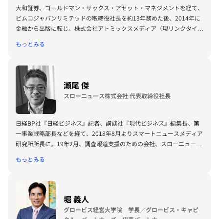
大和証券、ゴールドマン・サックス・アセット・マネジメントを経て、
ピムコジャパンリミテッドの取締役社長を約13年務めた後、2014年に
金融から出版に転じ、株式会社アトミックスメディア（現リンクタイズ
株式会社）代表取締役CEO 兼 Forbes JAPAN編集長に就任。 2019年よ
もっとみる
りリンクタイズ株式会社 代表取締役CEO（Forbes JAPANファウンダ
ー）。 2016年よりD4V (Design for Ventures, IDEOとの合弁VC)の
Founder 兼 CEOを兼務。日本経済新聞の連載に寄稿するなど、資本市
場全般に関する論文・著書多数。 1992年度証券アナリストジャーナル
瀬尾 傑
賞受賞。エ ンデバー・ジャパン代表理事、日本ベンチャーキャピタル
スローニュース株式会社 代表取締役社長
協会専務理事、アジア・パシフィック・イニシアティブ理事、ヒューマ
ン・ライツ・ウオッチ国際理事、東京フィナンシャル・リサーチ編集委
員を務める。 早稲田大学より理学学士号、工学修士号を取得、同大大
日経BP社『日経ビジネス』記者、講談社『現代ビジネス』編集長、第
学院理工学研究科博士前期課程修了。
一事業戦略部長などを経て、2018年8月よりスマートニュースメディア
研究所所長に。19年2月、調査報道支援のための会社、スローニュース
を設立し、代表に就任。新しい時代のジャーナリズムの育成と支援に取
もっとみる
り組んでいる。23年、スローニュースの連載を書籍化した『黒い海
船は突然、深海へ消えた』（伊澤理江著）が第64回大宅壮一ノンフィ
クション賞を受賞した。無料のメールマガジン『SlowNews Letter』
を配信中。 インターネットメディア協会代表理事。
堀 義人
グロービス経営大学院 学長／グロービス・キャピ