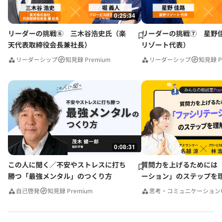
0:25:34
リーダーの挑戦⑥ 三木谷浩史氏（楽
リーダーの挑戦⑦ 星野
天代表取締役会長兼社長）
リゾート代表）
リーダーシップ
知見録 Premium
リーダーシップ
知見録 P
0:08:31
この人に聞く／不安やストレスに打ち
質問力を上げるためには
勝つ「最強メンタル」のつくり方
ーション」のステップを
みんなの相談室Premium
自己啓発
知見録 Premium
思考・コミュニケーション