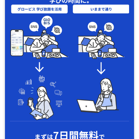
学びの時間に｡
7日間無料
まずは
で