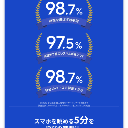
5分
スマホを眺める
を