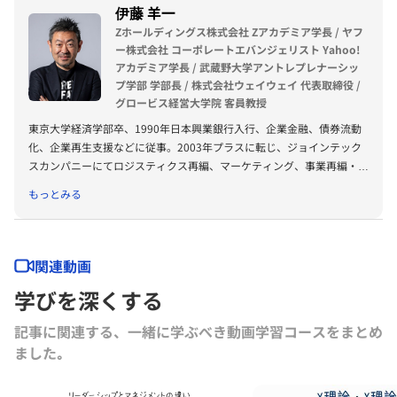
伊藤 羊一
Zホールディングス株式会社 Zアカデミア学長 / ヤフ
ー株式会社 コーポレートエバンジェリスト Yahoo!
アカデミア学長 / 武蔵野大学アントレプレナーシッ
プ学部 学部長 / 株式会社ウェイウェイ 代表取締役 /
グロービス経営大学院 客員教授
東京大学経済学部卒、1990年日本興業銀行入行、企業金融、債券流動
化、企業再生支援などに従事。2003年プラスに転じ、ジョインテック
スカンパニーにてロジスティクス再編、マーケティング、事業再編・再
生などを担当後、執行役員マーケティング本部長、ヴァイスプレジデン
もっとみる
トを歴任、経営と新規事業開発に携わる。2015年4月ヤフーに転じ、現
在Zアカデミア学長、Yahoo!アカデミア学長としてZホールディング
ス、ヤフーの次世代リーダー開発を行う。またウェイウェイ代表、グロ
ービス経営大学院客員教授としてリーダー開発を行う。若い世代のアン
関連動画
トレプレナーシップ醸成のために2021年4月より武蔵野大学アントレプ
学びを深くする
レナーシップ学部（武蔵野EMC）を開設、学部長に就任。代表作『1分
で話せ』は52万部を超えるベストセラーに。その他『0秒で動け』『1
記事に関連する、一緒に学ぶべき動画学習コースをまとめ
行書くだけ日記』『
FREE, FLAT, FUN』など。
ました｡