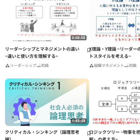
0:08:58
リーダーシップとマネジメントの違い
X理論・Y理論 ~リーダー
~違いと使い方を理解する~
トスタイルを考える~
リーダーシップ
初級
組織マネジメント
初級
1:45:39
クリティカル・シンキング（論理思考
ロジックツリー ~物事を
編）
解」の考え方~