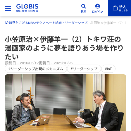
知見を広げる
MBA/テクノベート
組織・リーダーシップ
小笠原治×伊藤羊一（2）ト
小笠原治×伊藤羊一（2）トキワ荘の
漫画家のように夢を語りあう場を作り
たい
投稿日：2016/05/12
更新日：2021/10/26
#リーダーシップ出現のメカニズム
#リーダーシップ
#IoT