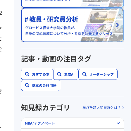
ラ
て
を
記事・動画の注目タグ
0
おすすめ本
生成AI
リーダーシップ
ま
基本の会計用語
き
知見録カテゴリ
学び放題×知見録とは？
、
MBA/テクノベート
ー