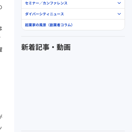
セミナー／カンファレンス
の
ダイバーシティニュース
起業家の風景（創業者コラム）
は
ど
新着記事・動画
躍
が
ッ