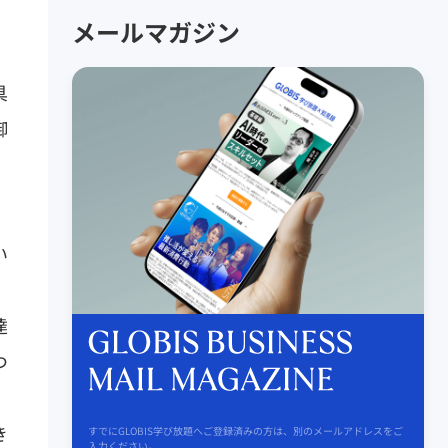
メールマガジン
具
御
、
い
達
つ
き
すでにGLOBIS学び放題へご登録済みの方は、別のメールアドレスをご
入力ください。