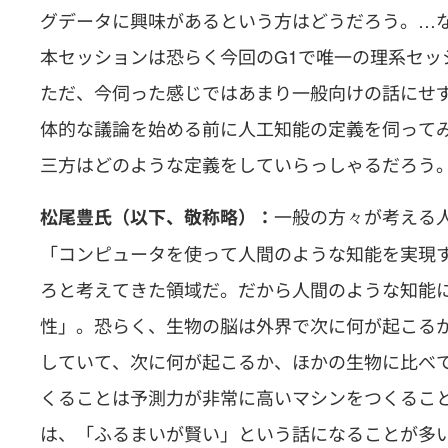
グデータに興味があるという方はどうだろう。…な
本セッションは恐らく今回のG1で唯一の理系セ
ただ、今伺った感じではあまり一般向けの話にせ
体的な議論を始める前に人工知能の定義を伺って
三方はどのような定義をしていらっしゃるだろう
一般の方々が考える
松尾豊氏（以下、敬称略）：
「コンピュータを使って人間のような知能を実現
ろと考えてきた領域だ。だから人間のような知能
性」。恐らく、生物の脳は外界で次に何が起こる
していて、次に何が起こるか、ほかの生物に比べ
くることは予測力が非常に高いマシンをつくるこ
は、「ふるまいが賢い」という話になることが多