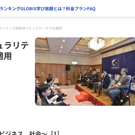
ランキング
GLOBIS学び放題とは？
料金プラン
FAQ
ラリティの現実味やビッグデータでの適用
ュラリテ
適用
ビジネス、社会～［1］