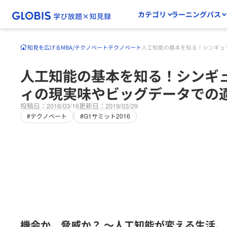
カテゴリ
ラーニングパス
知見を広げる
MBA/テクノベート
テクノベート
人工知能の基本を知る！シンギュ
人工知能の基本を知る！シンギ
ィの現実味やビッグデータでの
投稿日：2016/03/16
更新日：2019/03/29
#テクノベート
#G1サミット2016
機会か、脅威か？ ～人工知能が変える生活、