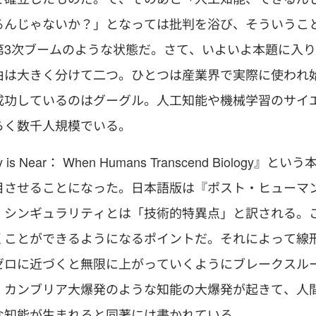
るんじゃないか？」となっては批判を浴び、そういうこ
第3次ブームのような状態だ。さて、いよいよ本題に入り
由は大きく分けて二つ。ひとつは産業界で実際に使われ
成功しているのはグーグル。人工知能や機械学習のサイ
らく数千人規模でいる。
 Near： When Humans Transcend Biology』という
目させることになった。日本語版は『ポスト・ヒューマ
。シンギュラリティとは「技術的特異点」と訳される。
くことができるようになるポイントだ。それによって線
ゼロに近づくと無限に上がっていくようにブレークスル
、カンブリア大爆発のような知能の大爆発が起きて、人
な知能が生まれると同著には書かれている。