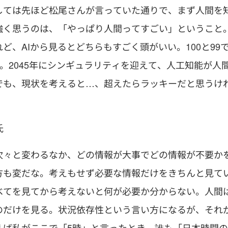
しては先ほど松尾さんが言っていた通りで、まず人間を
強く思うのは、「やっぱり人間ってすごい」ということ
、AIから見るとどちらもすごく頭がいい。100と99
い。2045年にシンギュラリティを迎えて、人工知能が人
でも、現状を考えると…、超えたらラッキーだと思うけ
氏
次々と変わるなか、どの情報が大事でどの情報が不要か
方も変だな。考えもせず必要な情報だけをきちんと見て
べてを見てから考えないと何が必要か分からない。人間
のだけを見る。状況依存性という言い方になるが、それ
えば私がここで「5時」と言ったとき、誰も「日本時間の