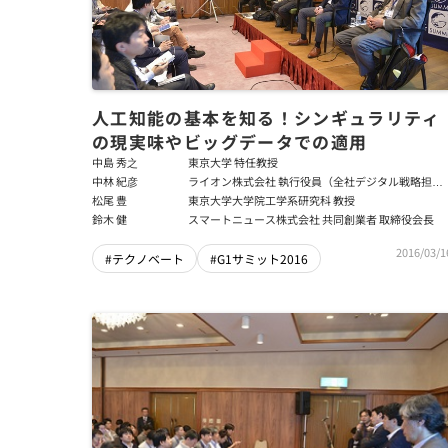
人工知能の基本を知る！シンギュラリティ
の現実味やビッグデータでの適用
中島 秀之
東京大学 特任教授
中林 紀彦
ライオン株式会社 執行役員（全社デジタル戦略担
当、デジタル戦略部担当）
松尾 豊
東京大学大学院工学系研究科 教授
鈴木 健
スマートニュース株式会社 共同創業者 取締役会長
2016/03/1
#テクノベート
#G1サミット2016