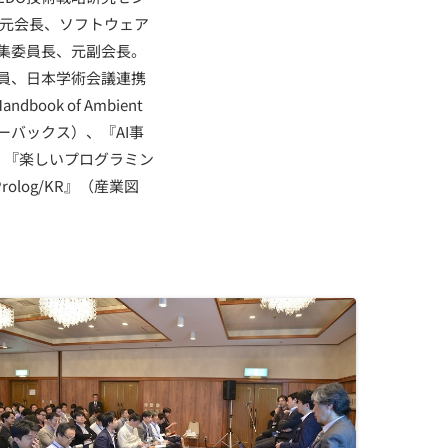
、元会長、ソフトウェア
集委員長、元副会長。
員、日本学術会議連携
k of Ambient
談社ブルーバックス）、『AI事
、『楽しいプログラミン
log/KR』（産業図