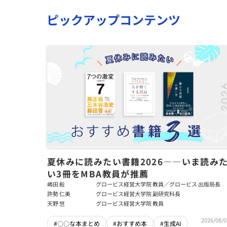
ピックアップコンテンツ
夏休みに読みたい書籍2026――いま読み
い3冊をMBA教員が推薦
嶋田 毅
グロービス経営大学院 教員／グロービス 出版局長
許勢 仁美
グロービス経営大学院 副研究科長
天野 慧
グロービス経営大学院 教員
2026/08/0
#〇〇な本まとめ
#おすすめ本
#生成AI