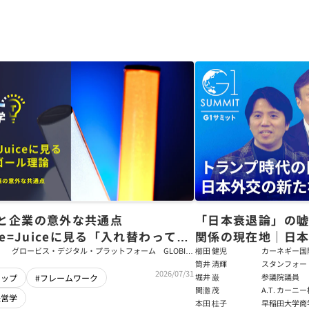
と企業の意外な共通点
「日本衰退論」の
ce=Juiceに見る「入れ替わっても
関係の現在地｜日本
ム」をつくるパス・ゴール理論
戦略【櫛田健児×
グロービス・デジタル・プラットフォーム GLOBIS
櫛田 健児
カーネギー国
学び放題 編集部・コンテンツ開発チーム
ラムディレク
筒井 清輝
スタンフォー
輝】
2026/07/31
大学アジア太
堀井 巌
参議院議員
シップ
#フレームワーク
フェロー
関灘 茂
A.T. カー
経営学
本法人会長
本田 桂子
早稲田大学商