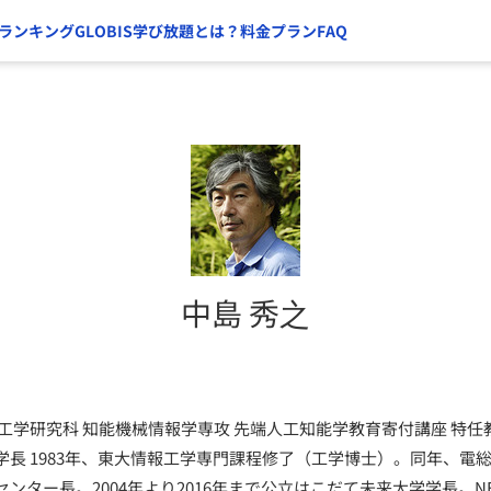
ランキング
GLOBIS学び放題とは？
料金プラン
FAQ
中島 秀之
工学研究科 知能機械情報学専攻 先端人工知能学教育寄付講座 特任
長 1983年、東大情報工学専門課程修了（工学博士）。同年、電総
ンター長。2004年より2016年まで公立はこだて未来大学学長。N