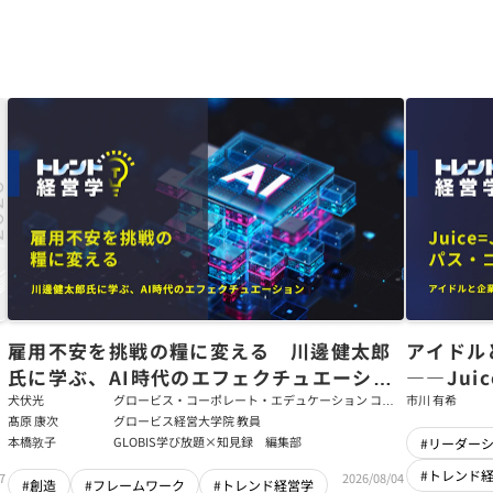
た
雇用不安を挑戦の糧に変える 川邊健太郎
アイドル
氏に学ぶ、AI時代のエフェクチュエーショ
――Jui
ン
強いチー
犬伏光
グロービス・コーポレート・エデュケーション コー
市川 有希
ポレート・ソリューション・チーム コンサルタント
髙原 康次
グロービス経営大学院 教員
本橋敦子
GLOBIS学び放題×知見録 編集部
#リーダー
#トレンド
7
2026/08/04
#創造
#フレームワーク
#トレンド経営学