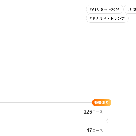
#G1サミット2026
#地
#ドナルド・トランプ
新着あり
226
コース
47
コース