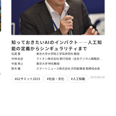
知っておきたいAIのインパクト――人工知
能の定義からシンギュラリティまで
松尾 豊
東京大学大学院工学系研究科 教授
中林 紀彦
ライオン株式会社 執行役員（全社デジタル戦略担
当、デジタル戦略部担当）
中島 秀之
東京大学 特任教授
鈴木 健
スマートニュース株式会社 共同創業者 取締役会長
9
2015/06/18
#G1サミット2015
#社会・文化
#人工知能