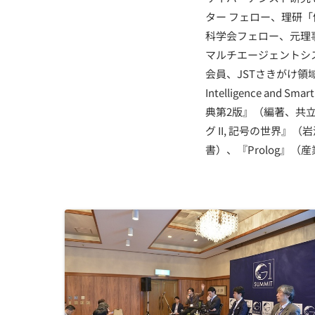
ター フェロー、理研
科学会フェロー、元理
マルチエージェントシ
会員、JSTさきがけ領域
Intelligence an
典第2版』（編著、共
グ II, 記号の世界』
書）、『Prolog』（