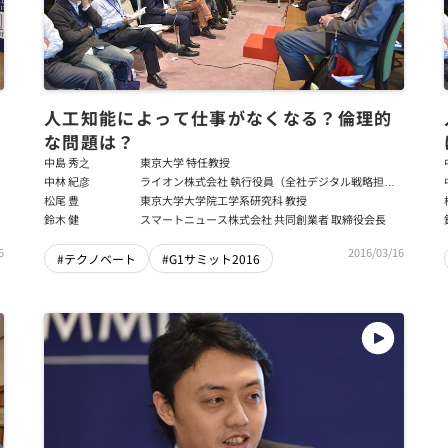
人工知能によって仕事がなくなる？倫理的
な問題は？
中島 秀之
東京大学 特任教授
中林 紀彦
ライオン株式会社 執行役員（全社デジタル戦略担
当、デジタル戦略部担当）
松尾 豊
東京大学大学院工学系研究科 教授
鈴木 健
スマートニュース株式会社 共同創業者 取締役会長
6
2016/03/16
#テクノベート
#G1サミット2016