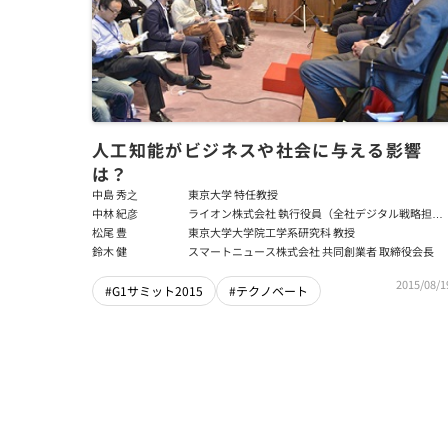
人工知能がビジネスや社会に与える影響
は？
中島 秀之
東京大学 特任教授
中林 紀彦
ライオン株式会社 執行役員（全社デジタル戦略担
当、デジタル戦略部担当）
松尾 豊
東京大学大学院工学系研究科 教授
鈴木 健
スマートニュース株式会社 共同創業者 取締役会長
2015/08/1
#G1サミット2015
#テクノベート