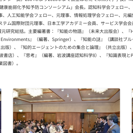
「健康脆弱化予知予防コンソーシアム」会長。認知科学会フェロー
事、人工知能学会フェロー、元理事、情報処理学会フェロー、元編
ステム国際財団元理事、日本工学アカデミー会員、サービス学会会
元研究総括。主要編著書：『知能の物語』（未来大出版会）、『Handboo
d Smart Environments』（編著、Springer）、『知能の謎』（講
立出版）、『知的エージェントのための集合と論理』（共立出版）
（岩波書店）、『思考』（編著、岩波講座認知科学8）、『知識表現とPro
産業図書）。