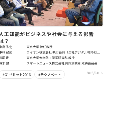
人工知能がビジネスや社会に与える影響
は？
中島 秀之
東京大学 特任教授
中林 紀彦
ライオン株式会社 執行役員（全社デジタル戦略担
当、デジタル戦略部担当）
松尾 豊
東京大学大学院工学系研究科 教授
鈴木 健
スマートニュース株式会社 共同創業者 取締役会長
2016/03/16
#G1サミット2016
#テクノベート