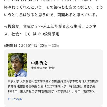
杯淹れてくれるという、その気持ちも含めて嬉しい。そう
いうところは残ると思うので、両面あると思っている。
→機会か、脅威か？ ～人工知能が変える生活、ビジネ
ス、社会～［3］は8/19公開予定
※開催日：2015年3月20日～22日
中島 秀之
東京大学 特任教授
東京大学 大学院情報理工学研究科 知能機械情報学専攻 先端人工知能学
教育寄付講座 特任教授 公立はこだて未来大学 特任教授、名誉学長
1983年、東大情報工学専門課程修了（工学博士）。同年、電総研入
所。2001年産総研サイバーアシスト研究センター長。2004年より2016
もっとみる
年まで公立はこだて未来大学学長。NEDO技術戦略研究センター フェロ
ー、理研「健康脆弱化予知予防コンソーシアム」会長。認知科学会フェ