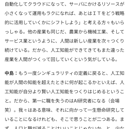
自動化してクラウドになって、サーバにかけるリソースが
小さくなって運用もラクになれば、あとはＩＴをどう戦略
的に活用していくかにシフトしよう」と考える方々もいら
っしゃる。他の産業も同じだ、農業から機械工業、そして
サービス業というように、人間は新しい産業を次々つくり
続けている。だから、人工知能ができてきてもまた違った
産業を人間がつくって回していくという気がしている。
中島：
もう一度シンギュラリティの定義に戻ると、人工知
能が人間の知能を超えたときに何が起こるかといえば、人
工知能が自分より賢い人工知能をつくりはじめるというこ
と。だから、第一に職を失うのはAI研究者になる（会場
笑）。我々はある意味、それに向かって一生懸命研究して
いることになるけれども、そこで思うことが二つある。ま
ず、人口と職が減ることはいいことじゃないか、と。少な