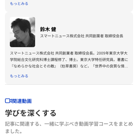
もっとみる
イニング。人工知能学会からは論文賞（2002年）、創立20周年記念事
業賞（2006年）、現場イノベーション賞（2011年）、功労賞（2013
年）の各賞を受賞。2020-2022年、人工知能学会、情報処理学会理事。
2017年より日本ディープラーニング協会理事長。2019年よりソフトバ
鈴木 健
ンクグループ社外取締役。2021年より新しい資本主義実現会議 有識者
スマートニュース株式会社 共同創業者 取締役会長
構成員。2023年よりAI戦略会議座長。2024年よりAI制度研究会座長。
2024年より一般社団法人AIロボット協会理事。2025年よりパナソニッ
ク ホールディングス株式会社 社外取締役。
スマートニュース株式会社 共同創業者 取締役会長。2009年東京大学大
学院総合文化研究科博士課程修了、博士。東京大学特任研究員。著書に
『なめらかな社会とその敵』（勁草書房）など。「世界中の良質な情報
を必要な人に送り届ける」ことをミッションに、2012年にスマートニ
もっとみる
ュース株式会社を共同創業。2014年9月SmartNews International Inc.
を設立し、米国市場の展開を牽引している。
関連動画
学びを深くする
記事に関連する、一緒に学ぶべき動画学習コースをまとめ
ました｡