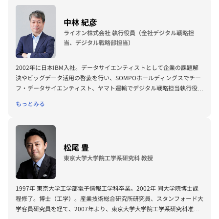
ロー、元会長、ソフトウェア科学会フェロー、元理事、人工知能学会フ
ェロー、元理事、情報処理学会フェロー、元編集委員長、元副会長。マ
中林 紀彦
ルチエージェントシステム国際財団元理事、日本工学アカデミー会員、
ライオン株式会社 執行役員（全社デジタル戦略担
サービス学会会員、日本学術会議連携会員、JSTさきがけ領域元研究総
当、デジタル戦略部担当）
括。主要編著書：『知能の物語』（未来大出版会）、『Handbook of
Ambient Intelligence and Smart Environments』（編著、
2002年に日本IBM入社。データサイエンティストとして企業の課題解
Springer）、『知能の謎』（講談社ブルーバックス）、『AI事典第2
決やビッグデータ活用の啓蒙を行い、SOMPOホールディングスでチー
版』（編著、共立出版）、『知的エージェントのための集合と論理』
フ・データサイエンティスト、ヤマト運輸でデジタル戦略担当執行役員
（共立出版）、『楽しいプログラミング II, 記号の世界』（岩波書
を歴任。2019年より現職としてグループ横断のデータ戦略を構築・実
店）、『思考』（編著、岩波講座認知科学8）、『知識表現と
もっとみる
行するとともに、筑波大学大学院客員教授として即戦力人材の育成にも
Prolog/KR』（産業図書）、『Prolog』（産業図書）。
従事。
松尾 豊
東京大学大学院工学系研究科 教授
1997年 東京大学工学部電子情報工学科卒業。2002年 同大学院博士課
程修了。博士（工学）。産業技術総合研究所研究員、スタンフォード大
学客員研究員を経て、2007年より、東京大学大学院工学系研究科准教
授。2019年より、教授。専門分野は、人工知能、深層学習、ウェブマ