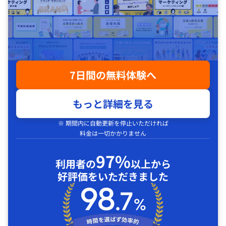
7日間の無料体験へ
もっと詳細を見る
※ 期間内に自動更新を停止いただければ
料金は一切かかりません
97%
利用者の
以上から
好評価をいただきました