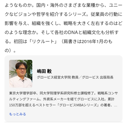
ようなものか。国内・海外のさまざまな業種から、ユニー
クなビジョンや哲学を紹介するシリーズ。従業員の行動に
影響を与え、組織を強くし、戦略を大きく左右するのはど
のような理念か。そして各社のDNAと組織文化も分析す
る。初回は「リクルート」（肩書きは2016年1月のも
の）。
嶋田 毅
グロービス経営大学院 教員／グロービス 出版局長
東京大学理学部卒、同大学院理学系研究科修士課程修了。戦略系コンサ
ルティングファーム、外資系メーカーを経てグロービスに入社。累計
150万部を超えるベストセラー「グロービスMBAシリーズ」の著者、プ
ロデューサーも務める。著書に『グロービスMBAビジネス・ライティ
もっとみる
ング』『グロービスMBAキーワード 図解 基本ビジネス思考法45』
『グロービスMBAキーワード 図解 基本フレームワーク50』『ビジネ