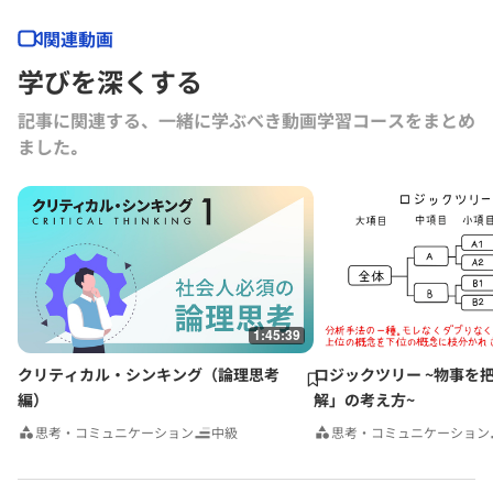
ス仮説力の磨き方』（以上ダイヤモンド社）、『MBA 100の基本』
（東洋経済新報社）、『［実況］ロジカルシンキング教室』『［実況』
関連動画
アカウンティング教室』『競争優位としての経営理念』（以上PHP研
学びを深くする
究所）、『ロジカルシンキングの落とし穴』『バイアス』『KSFとは』
（以上グロービス電子出版）、共著書に『グロービスMBAマネジメン
記事に関連する、一緒に学ぶべき動画学習コースをまとめ
ト・ブック』『グロービスMBAマネジメント・ブックⅡ』『MBA定量
ました｡
分析と意思決定』『グロービスMBAビジネスプラン』『ストーリーで
学ぶマーケティング戦略の基本』（以上ダイヤモンド社）など。その他
にも多数の単著、共著書、共訳書がある。
グロービス経営大学院や企業研修において経営戦略、マーケティング、
事業革新、管理会計、自社課題（アクションラーニング）などの講師を
務める。グロービスのナレッジライブラリ「GLOBIS知見録」に定期的
にコラムを連載するとともに、さまざまなテーマで講演なども行ってい
る。
1:45:39
クリティカル・シンキング（論理思考
ロジックツリー ~物事を
編）
解」の考え方~
思考・コミュニケーション
中級
思考・コミュニケーション