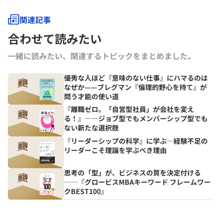
関連記事
合わせて読みたい
一緒に読みたい、関連するトピックをまとめました｡
優秀な人ほど『意味のない仕事』にハマるのは
なぜか——ブレグマン『倫理的野心を持て』が
問う才能の使い道
『離職ゼロ。「自営型社員」が会社を変え
る！』――ジョブ型でもメンバーシップ型でも
ない新たな選択肢
『リーダーシップの科学』に学ぶ―経験不足の
リーダーこそ理論を学ぶべき理由
思考の「型」が、ビジネスの質を決定付ける
──『グロービスMBAキーワード フレームワー
クBEST100』