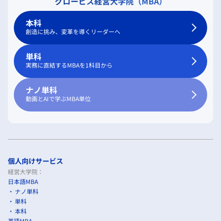
グロービス経営大学院（MBA）
本科
創造に挑み、変革を導くリーダーへ
単科
実務に直結するMBAを1科目から
ナノ単科
動画とAIで学ぶMBA単位
個人向けサービス
経営大学院：
日本語MBA
ナノ単科
単科
本科
英語MBA