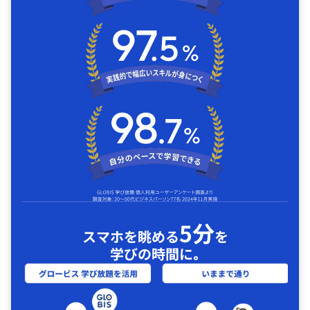
5分
スマホを眺める
を
学びの時間に｡