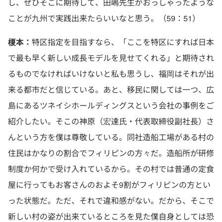
し、ぜひそこに期待して、田嶋先生がおっしゃったような
ことが九州で実践出来たらいいなと思う。（59：51）
榎本：
特区指定を目指すなら、「ここを特区にすれば日本
で最も早く新しい成長モデルを見せてくれる」と期待され
るものでなければいけないと私も思うし、福岡はそれが出
来る都市だと信じている。あと、移民に関しては一つ、広
島にあるツネイシホールディングスという会社の事例をご
紹介したい。そこの神原（宏達氏・代表取締役副社長）さ
んという方を僕は尊敬している。同社造船工場がある村の
住民はかなりの割合でフィリピンの方々だ。造船所が研修
制度か何かで受け入れているから。その村では普通の定食
屋に行ってもお客さんのおよそ9割がフィリピンの方とい
った状態だ。ただ、それで違和感がない。だから、そこで
新しい村の姿が出来ているところを見た僕自身としては恐