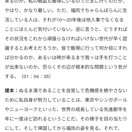
来るのか。私の親戚も飯塚にいるのでたまに行くのだが、
やはり、かなり厳しい。ただ、福岡でちゃらんぽらんに生
活している人は、それが10〜20年後は他人事でなくなる
ことにほとんど気付いていない。逆に言うと、どうすれば
その状況をこれから頑張らなければいけない世代が早く認
識するとお考えだろうか。皆で飯塚に行って何か目にすれ
ば分かるのか、あるいは時が来るまで我々は手を打つこと
が出来ないのか。恐らくその辺が根本的な問題という気が
する。（01：04：35）
榎本：
ぬるま湯であることを自覚して危機感を絶やさない
ために私自身が努力していることは、東京やシンガポール
やニューヨークといった、世界の成長している先進都市を
年に一度ほど訪れるということだ。その様子を目の当たり
にして、そして帰国してから福岡の姿を見る。それで、