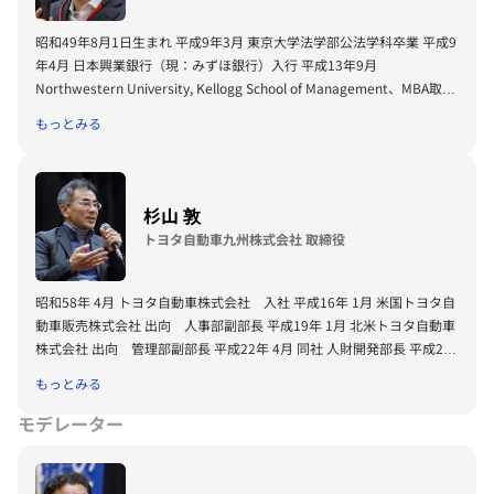
昭和49年8月1日生まれ 平成9年3月 東京大学法学部公法学科卒業 平成9
年4月 日本興業銀行（現：みずほ銀行）入行 平成13年9月
Northwestern University, Kellogg School of Management、MBA取得
（Marketing, Real Estate Finance専攻） 平成15年9月 福岡地所株式会
もっとみる
社入社 平成15年12月 株式会社福岡リアルティ 入社 平成17年4月 同社
企画部長 平成20年5月 福岡地所株式会社 入社 平成23年8月 同社 常務取
締役（現職） 住宅事業部、ビル事業部、経理部、財務部担当
杉山 敦
トヨタ自動車九州株式会社 取締役
昭和58年 4月 トヨタ自動車株式会社 入社 平成16年 1月 米国トヨタ自
動車販売株式会社 出向 人事部副部長 平成19年 1月 北米トヨタ自動車
株式会社 出向 管理部副部長 平成22年 4月 同社 人財開発部長 平成25
年 6月 同社 取締役 就任
もっとみる
モデレーター