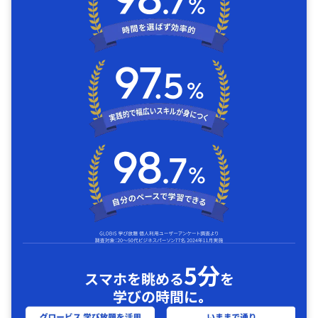
5分
スマホを眺める
を
学びの時間に｡