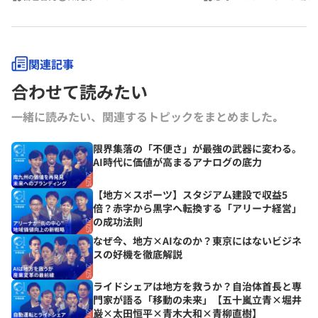
関連記事
合わせて読みたい
一緒に読みたい、関連するトピックをまとめました｡
限界集落の「不便さ」が最強の武器に変わる。
AI時代に価値が高まるアナログの底力
【地方×スポーツ】スタジアム建設で収益5
倍？赤字から黒字へ転換する「アリーナ経営」
の成功法則
なぜ今、地方×AIなのか？東京にはないビジネ
スの好機を徹底解説
ライドシェアは地方を救うか？自治体首長と専
門家が語る「移動の未来」【五十嵐立青×堀井
巌×太田恒平×青木大和×青柳直樹】