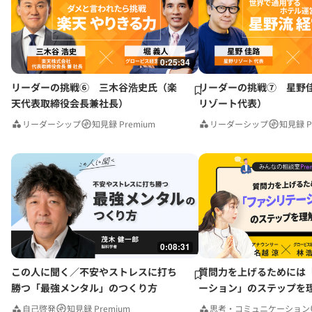
0:25:34
リーダーの挑戦⑥ 三木谷浩史氏（楽
リーダーの挑戦⑦ 星野
天代表取締役会長兼社長）
リゾート代表）
リーダーシップ
知見録 Premium
リーダーシップ
知見録 P
0:08:31
この人に聞く／不安やストレスに打ち
質問力を上げるためには
勝つ「最強メンタル」のつくり方
ーション」のステップを
みんなの相談室Premium
自己啓発
知見録 Premium
思考・コミュニケーション