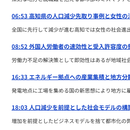
06:53 高知県の人口減少先取り事例と女性の
全国に先行して減少が進む高知では女性の社会進
08:52 外国人労働者の速効性と受入許容度の
労働力不足の解決策として即効性はあるが地域社
16:33 エネルギー拠点への産業集積と地方分
発電地点に工場を集める国の新思想により地方に
18:03 人口減少を前提とした社会モデルの構
増加を前提としたビジネスモデルを捨て都市化の