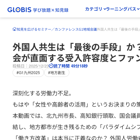
カテゴリ
ラーニングパス
知見を広げる
セミナー／カンファレンス
G1地域会議
外国人共生は「最後の手段
外国人共生は「最後の手段」か
会が直面する受入許容度とファ
投稿日：2025/12/23
読了時間 49分18秒
#G1九州2025
#地方創生
深刻化する労働力不足。
もはや「女性や高齢者の活用」というお決まりの
本動画では、北九州市長、高知銀行頭取、国会議
結し、地方都市が生き残るための「パラダイムシ
「働き方改革」は本当に正義なのか？ 外国人労働