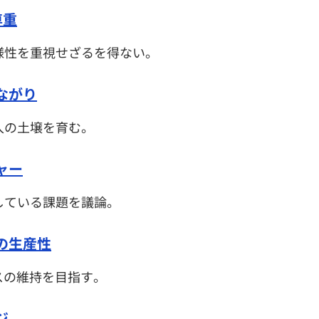
尊重
様性を重視せざるを得ない。
ながり
入の土壌を育む。
ャー
している課題を議論。
政の生産性
スの維持を目指す。
ジ