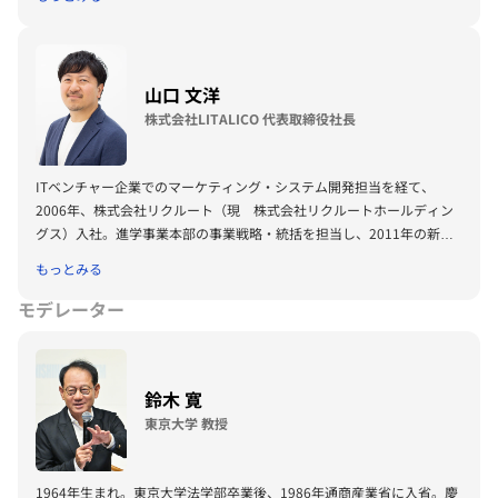
けIT教育プログラム「Life is Tech!」を立ち上げる。 中学・高校向けプ
ログラミング学習用EdTech教材「Life is Tech ! Lesson」や学校横断型
のデジタル部活「Life is Tech ! School X（スクール・エックス）」を通
して、公教育の分野でも「デジタルを活用し、自分で世界を変えられる
山口 文洋
人」への一歩を後押ししている。 また、丸井グループ主催「アクセラ
株式会社LITALICO 代表取締役社長
レーター・プログラム」や、株式会社経済界主催「金の卵発掘プロジェ
クト」、東京証券取引所「JPX起業体験プログラム」、NPO法人ETIC.
主催「MAKERS UNIVERSITY 」をはじめとする起業家育成に関するプ
ITベンチャー企業でのマーケティング・システム開発担当を経て、
ログラム・アワードのメンター・審査員を歴任。 2022年5月には岸田
2006年、株式会社リクルート（現 株式会社リクルートホールディン
総理大臣との「社会的起業家との車座対話」に参加。社会をよりよく変
グス）入社。進学事業本部の事業戦略・統括を担当し、2011年の新規
えていく次世代のデジタル・アントレプレナー育成に取り組む。
事業プランコンテスト「New RING」にてグランプリを受賞、オンライ
もっとみる
ン予備校事業「受験サプリ（現スタディサプリ）」を立ち上げる。
2012年10月、株式会社リクルートマーケティングパートナーズの執行
モデレーター
役員に就任。新規事業開発・メディアプロデュース・ネットビジネス本
部を担当。 2015年4月より、リクルートホールディングス執行役員お
よびリクルートマーケティングパートナーズ代表取締役社長に就任。
鈴木 寛
2018年4月より、リクルート執行役員 教育・学習担当に就任。2022年
4月株式会社LITALICOに入社、副社長執行役員を経て、2023年4月代表
東京大学 教授
取締役社長に就任。
1964年生まれ。東京大学法学部卒業後、1986年通商産業省に入省。慶