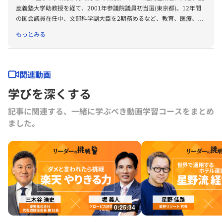
應義塾大学助教授を経て、2001年参議院議員初当選(東京都)。12年間
の国会議員在任中、文部科学副大臣を2期務めるなど、教育、医療、ス
ポーツ・文化・情報を中心に活動。2012年一般社団法人社会創発塾設
もっとみる
立。 2014年2月より、東京大学公共政策大学院教授、慶應義塾大学政
策メディア研究科兼総合政策学部教授に同時就任、日本初の私立・国立
大学のクロスアポイントメント。10月より文部科学省参与、2015年2
月文部科学大臣補佐官就任、2018年10月まで四期務める。1995年イン
関連動画
ターカレッジゼミすずかんゼミ(ソーシャルプロデューサースクール)を
学びを深くする
立ち上げ、現在までに多くの教え子がITベンチャー、バイオベンチャ
ー、ソーシャルベンチャーで活躍中。そのほかOECD教育スキル局教育
記事に関連する、一緒に学ぶべき動画学習コースをまとめ
2030プロジェクト役員、Teach for All Global board member, 日本サッ
ました｡
カー協会参与、NPO法人日本教育再興連盟代表理事（ROJE）、与党
Wellbeing政策特命委員会WG委員長、ウェルビーイング学会副会長な
ども務める。
0:25:34