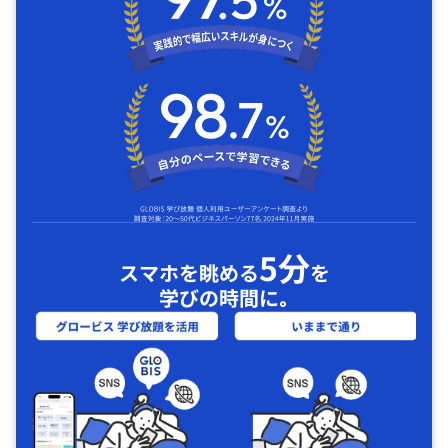
5分
スマホを眺める
を
学びの時間に｡