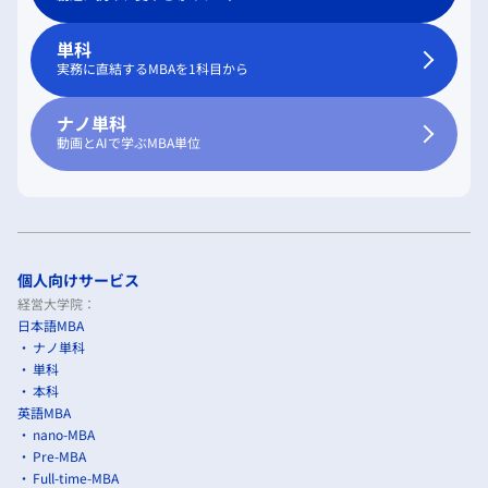
単科
実務に直結するMBAを1科目から
ナノ単科
動画とAIで学ぶMBA単位
個人向けサービス
経営大学院：
日本語MBA
ナノ単科
単科
本科
英語MBA
nano-MBA
Pre-MBA
Full-time-MBA