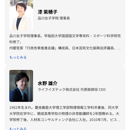
漆 紫穂子
品川女子学院 理事長
品川女子学院理事長。早稲田大学国語国文学専攻科・スポーツ科学研究
科修了。
内閣官房「行政改革推進会議」構成員、日本芸術文化振興会評議員、東
京大学経営協議会委員、グロービス経営大学院評議員。
もっとみる
「28プロジェクト」を教育の柱に社会と子どもを繋ぐ学校作りを実
践。
近著『女の子が幸せになる子育て』(大和書房)。
出演番組『BS12賢者の選択サクセッション：品川女子学院の事業承継
水野 雄介
https://youtu.be/vBm9e-RJ1Vk?si=77AP-DAvESzvKKG0
』
ライフイズテック株式会社 代表取締役 CEO
1982年生まれ。慶應義塾大学理工学部物理情報工学科卒業後、同大学
大学院在学中に、開成高等学校の物理の非常勤講師を2年間務める。大
学院修了後、人材系コンサルティング会社に入社。2010年7月、ピスチ
ャー株式会社（現ライフイズテック株式会社）を設立。翌年、中高生向
もっとみる