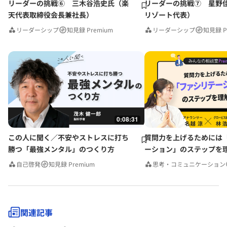
リーダーの挑戦⑥ 三木谷浩史氏（楽
リーダーの挑戦⑦ 星野
天代表取締役会長兼社長）
リゾート代表）
リーダーシップ
知見録 Premium
リーダーシップ
知見録 P
0:08:31
この人に聞く／不安やストレスに打ち
質問力を上げるためには
勝つ「最強メンタル」のつくり方
ーション」のステップを
みんなの相談室Premium
自己啓発
知見録 Premium
思考・コミュニケーション
関連記事