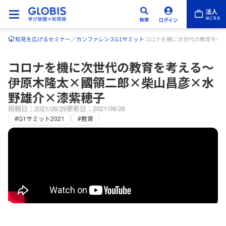
知見を広げる
セミナー／カンファレンス
G1サミット
コロナを機に次世代の教育を考
コロナを機に次世代の教育を考える～
伊原木隆太×國領二郎×柴山昌彦×水
野雄介×漆紫穂子
投稿日：2021/06/29
更新日：2021/08/26
#G1サミット2021
#教育