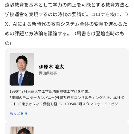
遠隔教育を基本として学力の向上を可能とする教育方法と
学校運営を実現するのは時代の要請だ。コロナを機に、D
X、AIによる新時代の教育システム全体の変革を進めるた
めの課題と方法論を議論する。（肩書きは登壇当時のも
の)
伊原木 隆太
岡山県知事
1990年3月東京大学工学部精密機械工学科を卒業。
3年間のモニターカンパニー(外資系経営コンサルティング会社、本社ボ
ストン)東京オフィス勤務を経て、1995年6月スタンフォード・ビジネ
ススクール経営大学院を修了し、MBA(経営学修士)を取得。その後、
もっとみる
1996年4月までル・コルドン・ブルー(パリ本校)にてフランス料理を修
業。1998年5月、株式会社天満屋(岡山市)代表取締役社長に就任。2012
年10月の岡山県知事選に初当選、現在4期目。