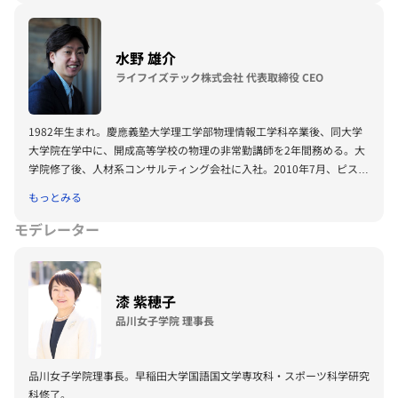
信・放送・郵政分野における世界各国との協力関係構築、クールジャパ
ン戦略の海外発展、サイバーセキュリティーの強化、ネット選挙解禁な
どを積極的に推進し、また衆議院内閣常任委員長時代は、公務員制度改
水野 雄介
革法などの重要法案成立に尽力した。その後、自民党情報調査局長、自
ライフイズテック株式会社 代表取締役 CEO
民党政務調査会財務金融部会長を歴任し、成長戦略と財政再建に党の政
策責任者の立場で尽力を傾ける。第3次安倍改造内閣では内閣総理大臣
補佐官を拝命し、国家安全保障に関する重要政策及び選挙制度を担当す
1982年生まれ。慶應義塾大学理工学部物理情報工学科卒業後、同大学
る。その後、自民党総裁特別補佐・筆頭副幹事長として党務に尽力。第
大学院在学中に、開成高等学校の物理の非常勤講師を2年間務める。大
4次安倍改造内閣においては、文部科学大臣に就任。教育再生担当大臣
学院修了後、人材系コンサルティング会社に入社。2010年7月、ピスチ
として教育改革の推進や研究力強化に向けた取り組みを進める。自民党
ャー株式会社（現ライフイズテック株式会社）を設立。翌年、中高生向
幹事長代理、２度目の自民党政調会長代理を経て、自民党広報本部長代
もっとみる
けIT教育プログラム「Life is Tech!」を立ち上げる。 中学・高校向けプ
理、党教育・人材力強化調査会長、同埼玉県支部連合会長を務める。
ログラミング学習用EdTech教材「Life is Tech ! Lesson」や学校横断型
モデレーター
のデジタル部活「Life is Tech ! School X（スクール・エックス）」を通
して、公教育の分野でも「デジタルを活用し、自分で世界を変えられる
人」への一歩を後押ししている。 また、丸井グループ主催「アクセラ
漆 紫穂子
レーター・プログラム」や、株式会社経済界主催「金の卵発掘プロジェ
クト」、東京証券取引所「JPX起業体験プログラム」、NPO法人ETIC.
品川女子学院 理事長
主催「MAKERS UNIVERSITY 」をはじめとする起業家育成に関するプ
ログラム・アワードのメンター・審査員を歴任。 2022年5月には岸田
総理大臣との「社会的起業家との車座対話」に参加。社会をよりよく変
品川女子学院理事長。早稲田大学国語国文学専攻科・スポーツ科学研究
えていく次世代のデジタル・アントレプレナー育成に取り組む。
科修了。