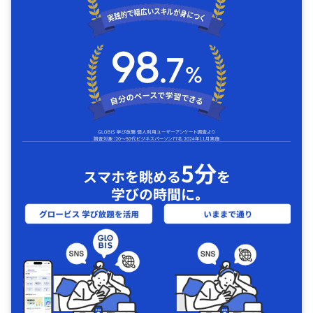
5分
スマホを眺める
を
学びの時間に｡