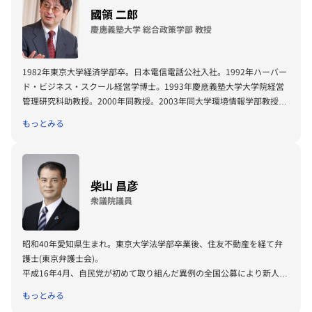
2022年に地元で開催されたマラソン大会で制限時間6時間のところ、5
國領 二郎
時間55分8秒でフルマラソンを初完走。
慶應義塾大学 総合政策学部 教授
1982年東京大学経済学部卒。日本電信電話公社入社。1992年ハーバー
ド・ビジネス・スクール経営学博士。1993年慶應義塾大学大学院経営
管理研究科助教授。2000年同教授。2003年同大学環境情報学部教授、
2006年同大学総合政策学部教授（現在に至る）などを経て、2009年よ
もっとみる
り2013年総合政策学部長、2013年より2021年5月慶應義塾常任理事を
務める。
主な著書に「オープン・アーキテ クチャ戦略」（ダイヤモンド社、
柴山 昌彦
1999）、 「ソーシャルな資本主義」（日本経済新聞社、2013年）、
衆議院議員
「サイバー文明論 持ち寄り経済圏のガバナンス」（日経BP 日本経済
新聞出版社、2022年）がある。
昭和40年愛知県生まれ。東京大学法学部卒業後、住友不動産を経て弁
護士(東京弁護士会)。
平成16年4月、自民党が初めて取り組んだ異例の全国公募により新人候
補として81名から選ばれ、衆議院埼玉8区補選に立候補し当選、以来７
もっとみる
期連続当選。外務大臣政務官。第2次安倍内閣の総務副大臣時代は、通