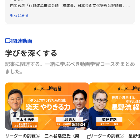
内閣官房「行政改革推進会議」構成員、日本芸術文化振興会評議員、東
京大学経営協議会委員、グロービス経営大学院評議員。
もっとみる
「28プロジェクト」を教育の柱に社会と子どもを繋ぐ学校作りを実
践。
近著『女の子が幸せになる子育て』(大和書房)。
出演番組『BS12賢者の選択サクセッション：品川女子学院の事業承継
関連動画
https://youtu.be/vBm9e-RJ1Vk?si=77AP-DAvESzvKKG0
』
学びを深くする
記事に関連する、一緒に学ぶべき動画学習コースをまとめ
ました｡
0:25:34
リーダーの挑戦⑥ 三木谷浩史氏（楽
リーダーの挑戦⑦ 星野