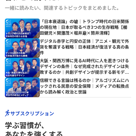
一緒に読みたい、関連するトピックをまとめました｡
「日本衰退論」の嘘｜トランプ時代の日米関係
の現在地｜日本が取るべき3つの生存戦略【櫛
田健児×関灘茂×堀井巌×筒井清輝】
デジタル赤字と円安の正体｜アニメ・観光で外
貨を奪還する戦略｜日本経済が復活する真の条
件
大阪・関西万博に見るAI時代に人を惹きつける
デザインの条件｜なぜ完成されたデザインは失
敗するのか｜共創デザインが提示する新モデル
とは
信頼できる言論は残るのか｜アルゴリズムにハ
ックされる民意の安全保障｜メディアの転換点
から読み解く政治と世論
サブスクリプション
学ぶ習慣が､
あなたを強くする