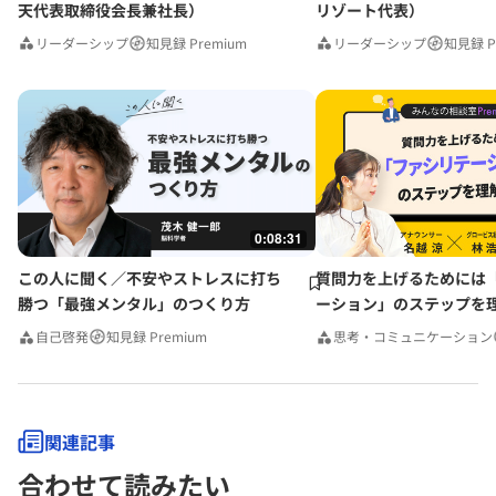
天代表取締役会長兼社長）
リゾート代表）
リーダーシップ
知見録 Premium
リーダーシップ
知見録 P
0:08:31
この人に聞く／不安やストレスに打ち
質問力を上げるためには
勝つ「最強メンタル」のつくり方
ーション」のステップを
みんなの相談室Premium
自己啓発
知見録 Premium
思考・コミュニケーション
関連記事
合わせて読みたい