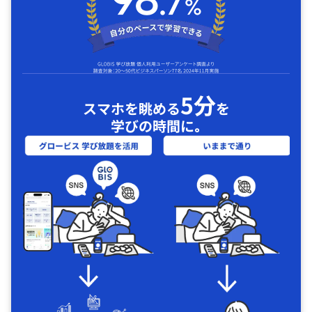
5分
スマホを眺める
を
学びの時間に｡