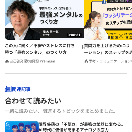
0:08:31
この人に聞く／不安やストレスに打ち
質問力を上げるためには
勝つ「最強メンタル」のつくり方
ーション」のステップを
みんなの相談室Premium
自己啓発
知見録 Premium
思考・コミュニケーション
関連記事
合わせて読みたい
一緒に読みたい、関連するトピックをまとめました｡
限界集落の「不便さ」が最強の武器に変わる。
AI時代に価値が高まるアナログの底力