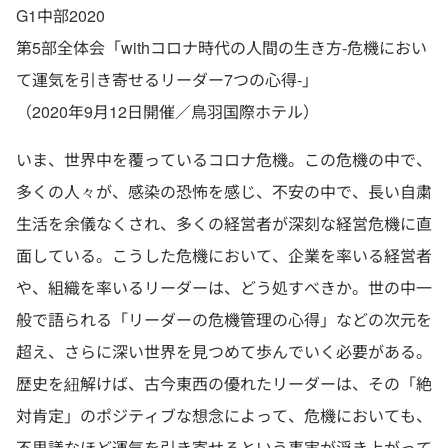
G1中部2020
第5部全体会「withコロナ時代の人間の生き方‐危機におい
て運気を引き寄せるリーダー7つの心得‐」
（2020年9月12日開催／鳥羽国際ホテル）
いま、世界中を覆っているコロナ危機。この危機の中で、
多くの人々が、感染の恐怖を感じ、不安の中で、長い自粛
生活を余儀なくされ、多くの経営者が深刻な経営危機に直
面している。こうした危機において、企業を率いる経営者
や、組織を率いるリーダーは、どう処すべきか。世の中一
般で語られる「リーダーの危機管理の心得」などの次元を
超え、さらに深い世界を見つめて歩んでいく必要がある。
歴史を紐解けば、古今東西の優れたリーダーは、その「絶
対肯定」のポジティブな想念によって、危機においても、
不思議なほど運気を引き寄せるという事実が浮き上がって