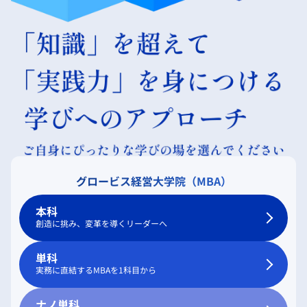
グロービス経営大学院（MBA）
本科
創造に挑み、変革を導くリーダーへ
単科
実務に直結するMBAを1科目から
ナノ単科