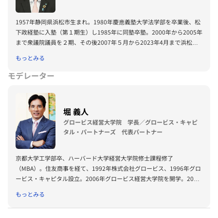
1957年静岡県浜松市生まれ。1980年慶應義塾大学法学部を卒業後、松
下政経塾に入塾（第１期生）し1985年に同塾卒塾。2000年から2005年
まで衆議院議員を２期、その後2007年５月から2023年4月まで浜松市
長を4期務める。2024年5月静岡県知事就任。
もっとみる
モデレーター
堀 義人
グロービス経営大学院 学長／グロービス・キャピ
タル・パートナーズ 代表パートナー
京都大学工学部卒、ハーバード大学経営大学院修士課程修了
（MBA）。住友商事を経て、1992年株式会社グロービス、1996年グロ
ービス・キャピタル設立。2006年グロービス経営大学院を開学。2008
年に「G1サミット」を創設。2011年には復興支援プロジェクトKIBOW
もっとみる
を立ち上げる。2016年に茨城ロボッツ、2019年に茨城放送オーナー就
任。2022年にLuckyFesを立ち上げ、現在総合プロデューサーを務め