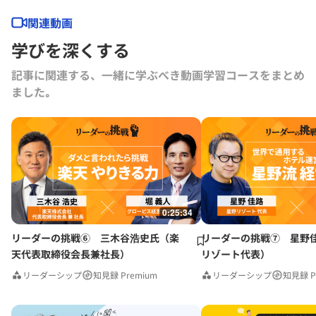
る。2024年よりBARKSオーナー、世界最大のPR会社の米国エデルマン
社 社外取締役。
関連動画
学びを深くする
記事に関連する、一緒に学ぶべき動画学習コースをまとめ
ました｡
0:25:34
リーダーの挑戦⑥ 三木谷浩史氏（楽
リーダーの挑戦⑦ 星野
天代表取締役会長兼社長）
リゾート代表）
リーダーシップ
知見録 Premium
リーダーシップ
知見録 P