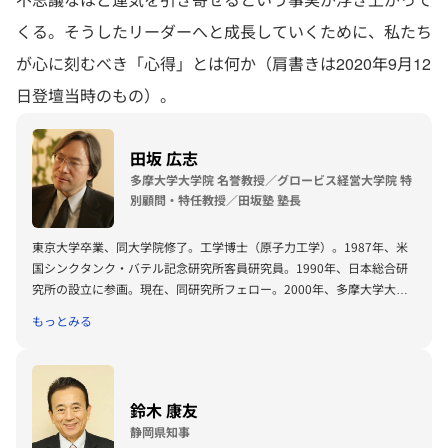
くる。そうしたリーダーへと成長していくために、私たち
が心に刻むべき「心得」とは何か（肩書きは2020年9月12
日登壇当時のもの）。
田坂 広志
多摩大学大学院 名誉教授／グロービス経営大学院 特
別顧問・特任教授／田坂塾 塾長
東京大学卒業、同大学院修了。工学博士（原子力工学）。1987年、米
国シンクタンク・バテル記念研究所客員研究員。1990年、日本総合研
究所の設立に参画。現在、同研究所フェロー。2000年、多摩大学大学
院教授に就任。社会起業家論を開講。同年、21世紀の知のパラダイム
もっとみる
転換をめざすグローバル・シンクタンク、ソフィアバンクを設立。代表
に就任。2008年、世界経済フォーラムのグローバル・アジェンダ・カ
ウンシルのメンバーに就任。2010年、4人のノーベル平和賞受賞者が名
誉会員を務める世界賢人会議、ブダペストクラブの日本代表に就任。
鈴木 康友
2011年、東日本大震災に伴い、内閣官房参与に就任。2013年、全国か
静岡県知事
ら4800名の経営者が集う場、「田坂塾」を開塾。著書は80冊余。