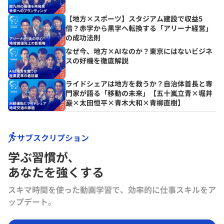
【地方×スポーツ】スタジアム建設で収益5
倍？赤字から黒字へ転換する「アリーナ経営」
の成功法則
なぜ今、地方×AIなのか？東京にはないビジネ
スの好機を徹底解説
ライドシェアは地方を救うか？自治体首長と専
門家が語る「移動の未来」【五十嵐立青×堀井
巌×太田恒平×青木大和×青柳直樹】
サブスクリプション
学ぶ習慣が､
あなたを強くする
スキマ時間を使った動画学習で、効率的に仕事スキルをア
ップデート。