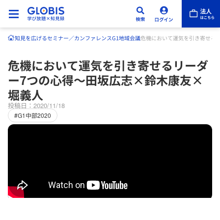
知見を広げる
セミナー／カンファレンス
G1地域会議
危機において運気を引き寄せる
危機において運気を引き寄せるリーダ
ー7つの心得～田坂広志×鈴木康友×
堀義人
投稿日：2020/11/18
#G1中部2020