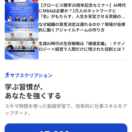
【グロービス開学20周年記念セミナー】AI時代
にMBAは必要か？1万人のネットワークと
「志」がもたらす、人生を安定させる究極の資
産とは？
なぜ組織の意思決定は遅れるのか？現場が自律
的に動くアジャイルチームの作り方
生成AI時代の生存戦略は「価値定義」：テクノ
ロジー×経営で人間だけに残された役割とは？
サブスクリプション
学ぶ習慣が､
あなたを強くする
スキマ時間を使った動画学習で、効率的に仕事スキルをア
ップデート。