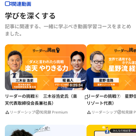
関連動画
学びを深くする
記事に関連する、一緒に学ぶべき動画学習コースをまとめ
ました｡
0:25:34
リーダーの挑戦⑥ 三木谷浩史氏（楽
リーダーの挑戦⑦ 星野
天代表取締役会長兼社長）
リゾート代表）
リーダーシップ
知見録 Premium
リーダーシップ
知見録 P