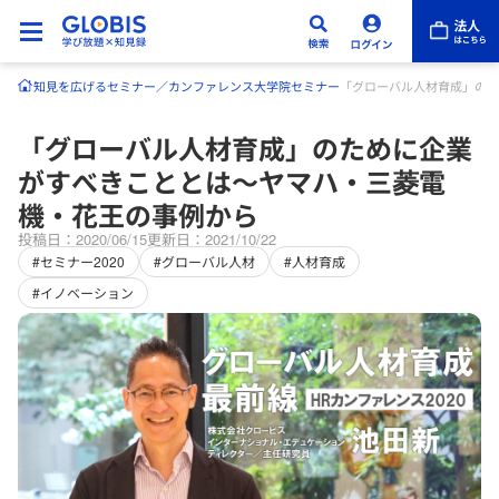
知見を広げる
セミナー／カンファレンス
大学院セミナー
「グローバル人材育成」のた
「グローバル人材育成」のために企業
がすべきこととは〜ヤマハ・三菱電
機・花王の事例から
投稿日：2020/06/15
更新日：2021/10/22
#セミナー2020
#グローバル人材
#人材育成
#イノベーション