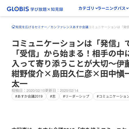
カテゴリ
ラーニングパス
知見を広げる
セミナー／カンファレンス
あすか会議
コミュニケーションは「発
コミュニケーションは「発信」
「受信」から始まる！相手の中
入って寄り添うことが大切〜伊
紺野俊介×島田久仁彦×田中愼
太一
投稿日：2020/02/10
更新日：2020/02/14
#あすか会議2019
#志
#リーダーシップ
#コミュニケーショ