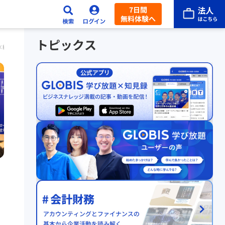
7日間
無料体験へ
トピックス
×紺野俊介×島田久仁彦×田中愼一×木暮太一