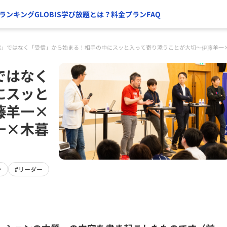
ランキング
GLOBIS学び放題とは？
料金プラン
FAQ
信」ではなく「受信」から始まる！相手の中にスッと入って寄り添うことが大切〜伊藤羊一
ではなく
にスッと
藤羊一×
一×木暮
ン
#リーダー